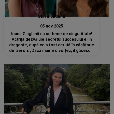
Stiri mondene
05 nov 2025
Ioana Ginghină nu se teme de singurătate!
Actrița dezvăluie secretul succesului ei în
dragoste, după ce a fost cerută în căsătorie
de trei ori: „Dacă mâine divorțez, îl găsesc și
pe al patrulea!”