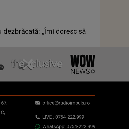
u dezbrăcată: „Îmi doresc să
-67,
office@radioimpuls.ro
 C,
LIVE : 0754-222.999
1
WhatsApp: 0754-222.999