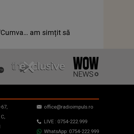
 "Cumva… am simțit să
-67,
office@radioimpuls.ro
 C,
LIVE : 0754-222.999
1
WhatsApp: 0754-222.999