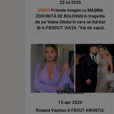
22 iul 2026
VIDEO
Primele imagini cu MAȘINA
ZDROBITĂ DE BOLOVAN în tragedia
de pe Valea Oltului în care un bărbat
ȘI-A PIERDUT VIAȚA: "Vai de capul
meu! Doamne ferește pe toată
lumea! Trebuie să..."
Stiri mondene
15 apr 2026
Roxana Vașniuc A FĂCUT ANUNȚUL