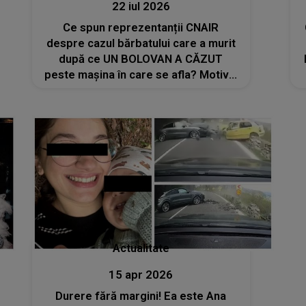
22 iul 2026
Ce spun reprezentanții CNAIR
despre cazul bărbatului care a murit
după ce UN BOLOVAN A CĂZUT
peste mașina în care se afla? Motivul
pentru care NU pot fi montate plase
de protecție în zona unde A AVUT
LOC TRAGEDIA: "Ar însemna să..."
Actualitate
15 apr 2026
Durere fără margini! Ea este Ana