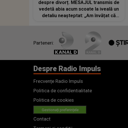
despre divorț. MESAJUL transmis de
vedetă abia acum scoate la iveală un
detaliu neașteptat: „Am învățat că
minciuna și trădarea sunt singurele
care pot dărâma și cel mai înalt zid...”
Parteneri:
Despre Radio Impuls
Frecvențe Radio Impuls
Politica de confidentialitate
Politica de cookies
Gestionați preferințele
Contact