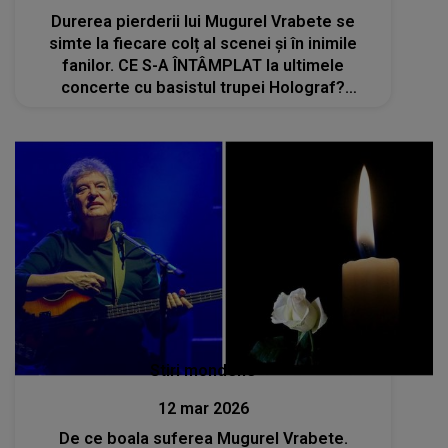
Durerea pierderii lui Mugurel Vrabete se
simte la fiecare colț al scenei și în inimile
fanilor. CE S-A ÎNTÂMPLAT la ultimele
concerte cu basistul trupei Holograf?
Oamenii NU AU PUTUT SĂ CREADĂ când au
văzut: "De ce a..."
Stiri mondene
12 mar 2026
De ce boala suferea Mugurel Vrabete.