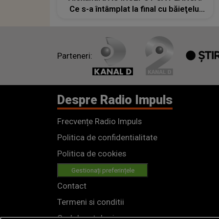
Ce s-a întâmplat la final cu băieţelul
de 5 ani a impresionat o țară
întreagă: "A fost cea mai amplă
acțiune de căutare a unei..."
Parteneri:
Despre Radio Impuls
Frecvențe Radio Impuls
Politica de confidentialitate
Politica de cookies
Gestionați preferințele
Contact
Termeni si conditii
Cod deontologic