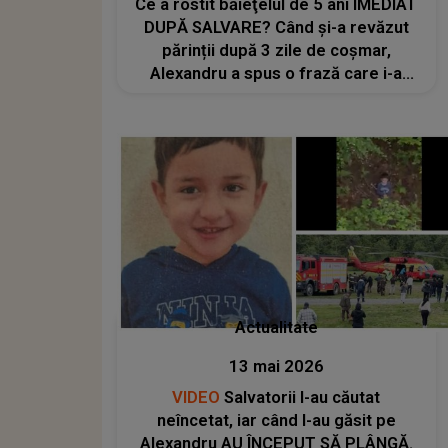
Ce a rostit băieţelul de 5 ani IMEDIAT
DUPĂ SALVARE? Când și-a revăzut
părinții după 3 zile de coșmar,
Alexandru a spus o frază care i-a
FĂCUT PE TOȚI SĂ PLÂNGĂ
NECONTROLAT: "A început să..."
Actualitate
13 mai 2026
VIDEO
Salvatorii l-au căutat
neîncetat, iar când l-au găsit pe
Alexandru AU ÎNCEPUT SĂ PLÂNGĂ.