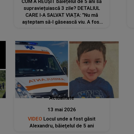
CUM A REUȘIT băiețelul de 5 ani să
supraviețuiască 3 zile? DETALIUL
CARE I-A SALVAT VIAȚA: "Nu mă
așteptam să-l găsească viu. A fost
descoperit la limită. E..."
Actualitate
13 mai 2026
VIDEO
Locul unde a fost găsit
Alexandru, băieţelul de 5 ani