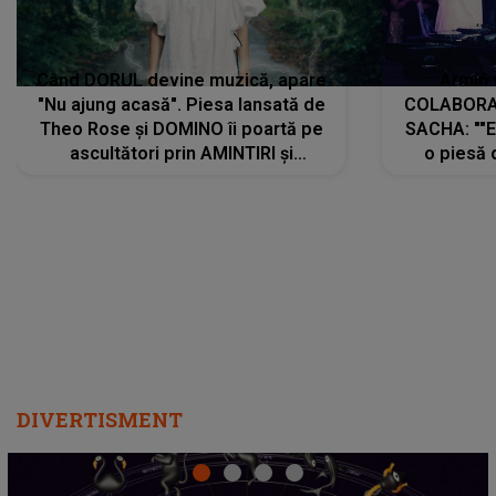
Când DORUL devine muzică, apare
Armin 
"Nu ajung acasă". Piesa lansată de
COLABORAR
Theo Rose și DOMINO îi poartă pe
SACHA: ""E
ascultători prin AMINTIRI și
o piesă 
REGĂSIRI, iar drumul emoțiilor
imediat pre
trece prin sufletul publicului:
cu mine șt
"Pentru toți cei care au plecat
păstrăm do
departe ca să le fie mai bine"
DIVERTISMENT