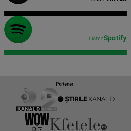
Spotify
Listen
Parteneri: