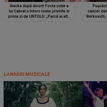
Cât de bine îi merge Andreei
MĂRTURIA
Ibacka după divorț! Fosta soție a
Pușcău!
lui Cabral a întors toate privirile în
cancer dato
prima zi de UNTOLD: „Parcă ai altă
Berkovich, 
strălucire, emani putere,
accident ru
încredere, siguranță...”
Dacă nu 
LANSĂRI MUZICALE