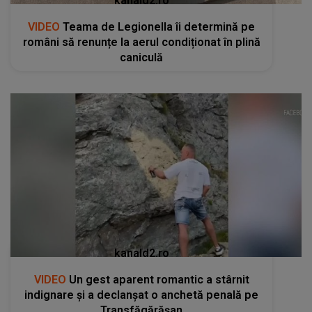
kanald2.ro
VIDEO
Teama de Legionella îi determină pe
români să renunțe la aerul condiționat în plină
caniculă
kanald2.ro
VIDEO
Un gest aparent romantic a stârnit
indignare și a declanșat o anchetă penală pe
Transfăgărășan