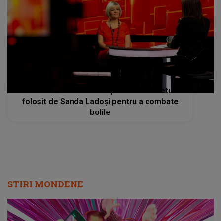
"În casa mea nu există pastile". Secretul
folosit de Sanda Ladoși pentru a combate
bolile
STIRI MONDENE