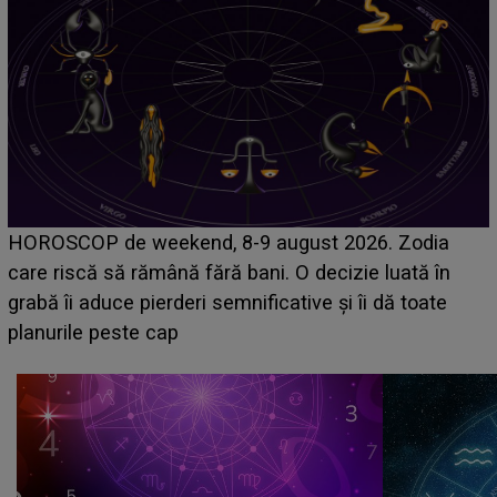
Emanuel a ținut ACEST DETALIU ASCUNS până
acum! În fața Alexandrei, concurentul din Casa Iubirii
face o MĂRTURISIRE NEAȘTEPTATĂ despre mama
sa: "I-am spus și ei în față, eu nu te iubesc pentru
că..."