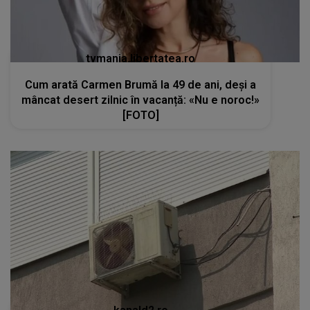
tvmania.libertatea.ro
Cum arată Carmen Brumă la 49 de ani, deși a
mâncat desert zilnic în vacanță: «Nu e noroc!»
[FOTO]