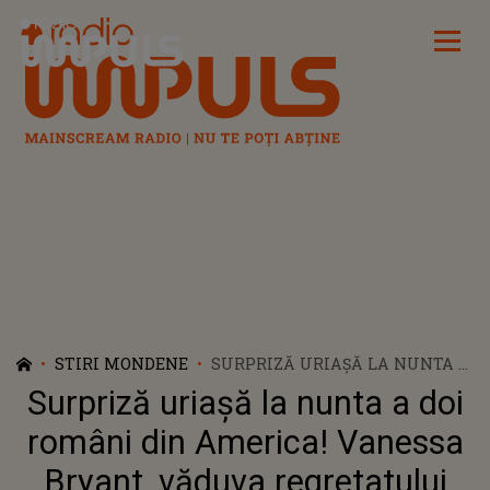
Radio Impuls
STIRI MONDENE
SURPRIZĂ URIAȘĂ LA NUNTA A
DOI ROMÂNI DIN AMERICA!
Surpriză uriașă la nunta a doi
VANESSA BRYANT, VĂDUVA
REGRETATULUI KOBE BRYANT, A
români din America! Vanessa
FOST PRINTRE INVITAȚII DE
Bryant, văduva regretatului
ONOARE