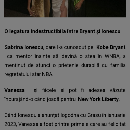
O legatura indestructibila între Bryant și Ionescu
Sabrina Ionescu
, care l-a cunoscut pe
Kobe Bryant
ca mentor înainte să devină o stea în WNBA, a
menținut de atunci o prietenie durabilă cu familia
regretatului star NBA.
Vanessa
și fiicele ei pot fi adesea văzute
încurajând-o când joacă pentru
New York Liberty.
Când Ionescu a anunțat logodna cu Grasu în ianuarie
2023, Vanessa a fost printre primele care au felicitat