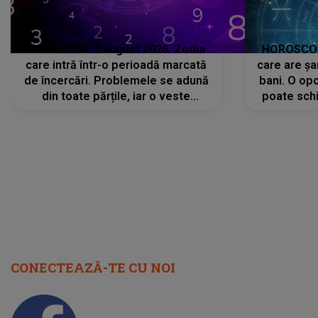
HOROSCOP 7 august 2026. Zodia
HOROSCOP 
care intră într-o perioadă marcată
care are șa
de încercări. Problemele se adună
bani. O opo
din toate părțile, iar o veste
poate schi
neașteptată îi dă planurile peste
la
cap
CONECTEAZĂ-TE CU NOI