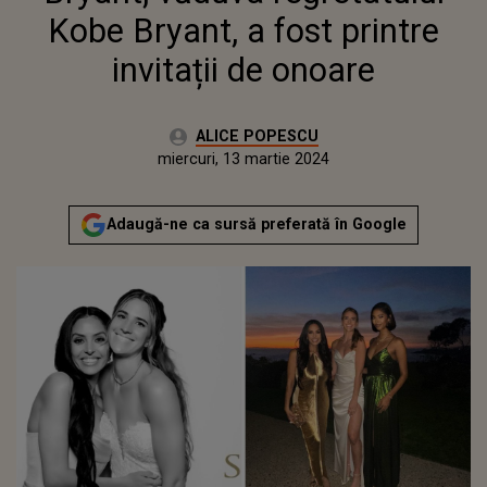
Kobe Bryant, a fost printre
invitații de onoare
Autor:
ALICE POPESCU
Publicat:
miercuri, 13 martie 2024
Actualizat:
miercuri, 13 martie 2024
Adaugă-ne ca sursă preferată în Google