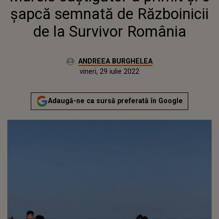
şapcă semnată de Războinicii
de la Survivor România
Autor:
ANDREEA BURGHELEA
Publicat:
miercuri, 28 iulie 2021
Actualizat:
vineri, 29 iulie 2022
Adaugă-ne ca sursă preferată în Google