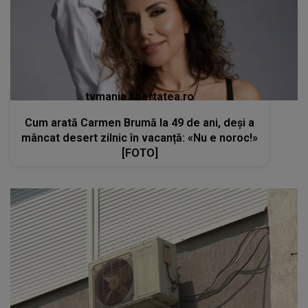
tvmania.libertatea.ro
Cum arată Carmen Brumă la 49 de ani, deși a
mâncat desert zilnic în vacanță: «Nu e noroc!»
[FOTO]