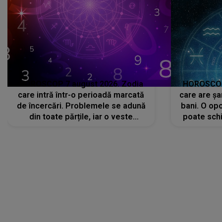
HOROSCOP 7 august 2026. Zodia
HOROSCOP 
care intră într-o perioadă marcată
care are șa
de încercări. Problemele se adună
bani. O opo
din toate părțile, iar o veste
poate schi
neașteptată îi dă planurile peste
la
cap