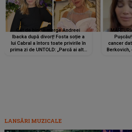
Cât de bine îi merge Andreei
MĂRTURIA
Ibacka după divorț! Fosta soție a
Pușcău!
lui Cabral a întors toate privirile în
cancer dato
prima zi de UNTOLD: „Parcă ai altă
Berkovich, 
strălucire, emani putere,
accident ru
încredere, siguranță...”
Dacă nu 
LANSĂRI MUZICALE