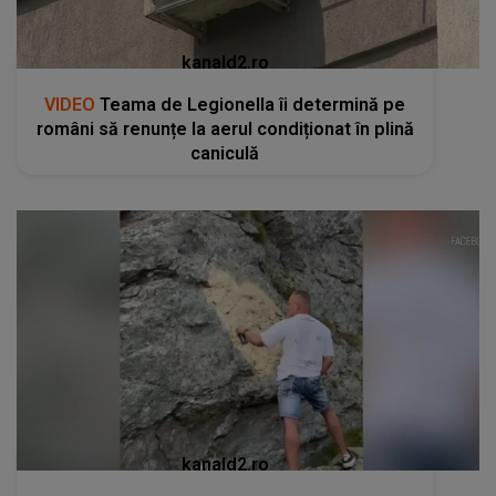
kanald2.ro
VIDEO
Teama de Legionella îi determină pe
români să renunțe la aerul condiționat în plină
caniculă
kanald2.ro