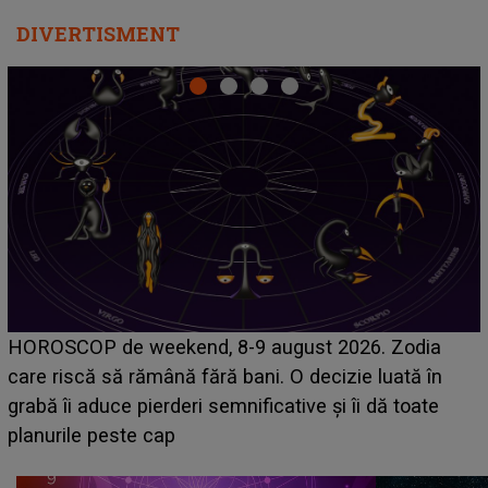
DIVERTISMENT
Emanuel a ținut ACEST DETALIU ASCUNS până
acum! În fața Alexandrei, concurentul din Casa Iubirii
face o MĂRTURISIRE NEAȘTEPTATĂ despre mama
sa: "I-am spus și ei în față, eu nu te iubesc pentru
că..."