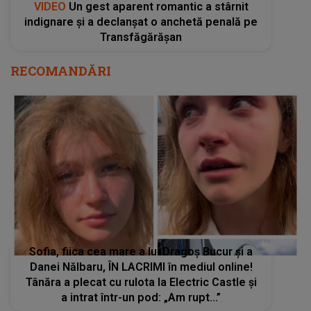
VIDEO
Un gest aparent romantic a stârnit
indignare și a declanșat o anchetă penală pe
Transfăgărășan
RECOMANDĂRI
Sofia, fiica cea mare a lui Dragoș Bucur și a
Danei Nălbaru, ÎN LACRIMI în mediul online!
Tânăra a plecat cu rulota la Electric Castle și
a intrat într-un pod: „Am rupt...”