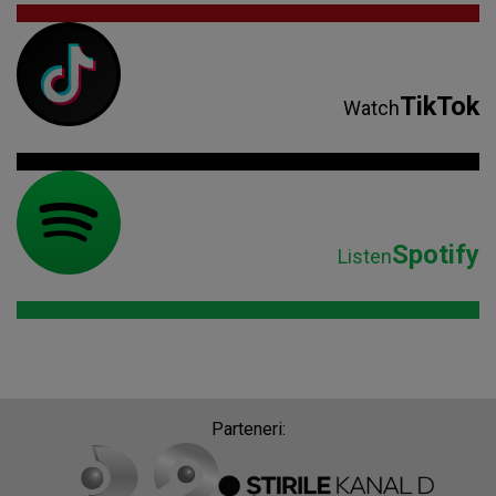
TikTok
Watch
Spotify
Listen
Parteneri: