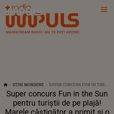
Radio Impuls
STIRI MONDENE
SUPER CONCURS FUN IN THE
SUN PENTRU TURIŞTII DE PE
Super concurs Fun in the Sun
PLAJĂ! MARELE CÂŞTIGĂTOR A
PRIMIT ŞI O ŞAPCĂ SEMNATĂ
pentru turiştii de pe plajă!
DE RĂZBOINICII DE LA
Marele câştigător a primit şi o
SURVIVOR ROMÂNIA