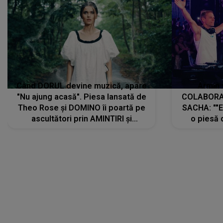
Când DORUL devine muzică, apare
Armin 
"Nu ajung acasă". Piesa lansată de
COLABORAR
Theo Rose și DOMINO îi poartă pe
SACHA: ""E
ascultători prin AMINTIRI și
o piesă 
REGĂSIRI, iar drumul emoțiilor
imediat pre
trece prin sufletul publicului:
cu mine șt
"Pentru toți cei care au plecat
păstrăm do
departe ca să le fie mai bine"