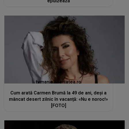
epuizează
tvmania.libertatea.ro
Cum arată Carmen Brumă la 49 de ani, deși a
mâncat desert zilnic în vacanță: «Nu e noroc!»
[FOTO]