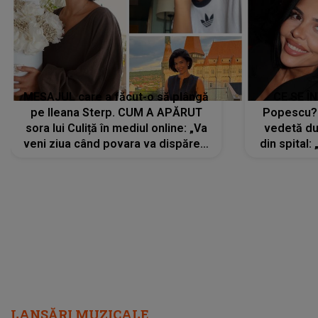
MESAJUL care a făcut-o să plângă
CE SE Î
pe Ileana Sterp. CUM A APĂRUT
Popescu?
sora lui Culiță în mediul online: „Va
vedetă du
veni ziua când povara va dispărea,
din spital:
iar lacrimile...”
LANSĂRI MUZICALE