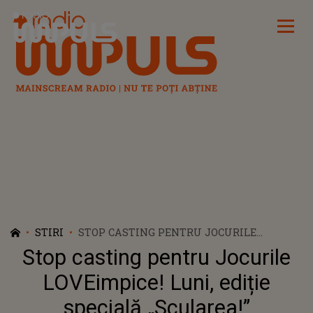
Radio Impuls
STIRI
STOP CASTING PENTRU JOCURILE
LOVEIMPICE! LUNI, EDIȚIE SPECIALĂ
Stop casting pentru Jocurile
„SCULAREA!”
LOVEimpice! Luni, ediție
specială „Scularea!”