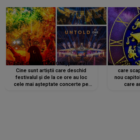
avut..."
LINE-UP UNTOLD ONE, prima zi.
HOROSCOP 
Cine sunt artiștii care deschid
care scap
festivalul și de la ce ore au loc
nou capitol
cele mai așteptate concerte pe
care a
scena principală?
perioadă 