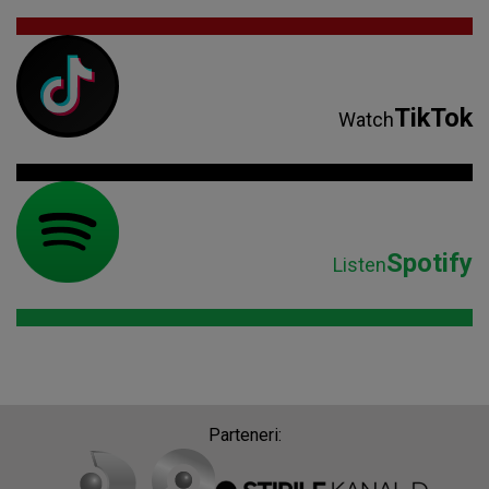
TikTok
Watch
Spotify
Listen
Parteneri: