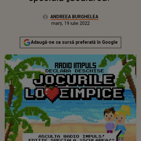
Autor:
ANDREEA BURGHELEA
Publicat:
vineri, 12 februarie 2021
Actualizat:
marți, 19 iulie 2022
Adaugă-ne ca sursă preferată în Google