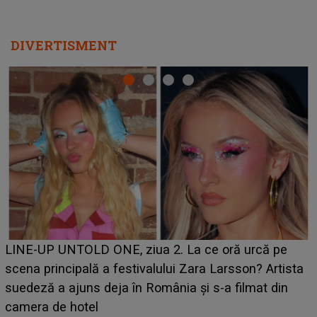
DIVERTISMENT
Ce a dezvăluit noua concurentă din "Casa Iubirii" l-a
luat prin surprindere pe Emanuel. CINE ESTE
ta
BĂIATUL VIZAT de Alexandra?! Aflându-se în fața
faptului împlinit, A RECUNOSCUT IMEDIAT: "Am