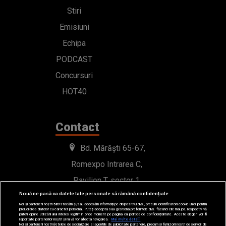
Stiri
Emisiuni
Echipa
PODCAST
Concursuri
HOT40
Contact
Bd. Mărăști 65-67,
Romexpo Intrarea C,
Pavilion T, sector 1
Nouă ne pasă ca datele tale personale să rămână confidențiale
office@radioimpuls.ro
Noi și partenerii noștri
589
stocăm și/sau accesăm informații pe dispozitivul dvs., precum identificatorii cookie unici pentru
prelucrarea datelor cu caracter personal. Puteți accepta sau gestiona preferințele dvs. făcând clic mai jos, respectiv vă
puteți opune utilizării unui interes legitim în orice moment pe pagina cu politica de confidențialitate. Aceste alegeri vor fi
raportate partenerilor noștri și nu vă vor afecta navigarea.
Mai multe detalii
Noi si partenerii nostri (retelele de socializare si agentiile de publicitate partenere, precum si furnizorii nostri de servicii de