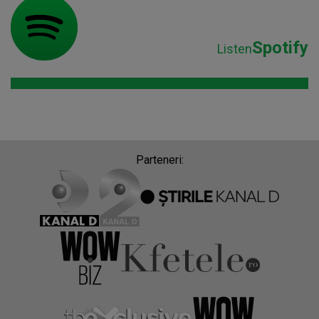
Spotify
Listen
Parteneri: