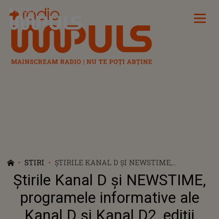
Radio Impuls
STIRI
ȘTIRILE KANAL D ȘI NEWSTIME,
PROGRAMELE INFORMATIVE ALE KANAL D
Știrile Kanal D și NEWSTIME,
ȘI KANAL D2, EDIȚII SPECIALE DEDICATE
ZILEI DE 1 DECEMBRIE
programele informative ale
Kanal D și Kanal D2, ediții