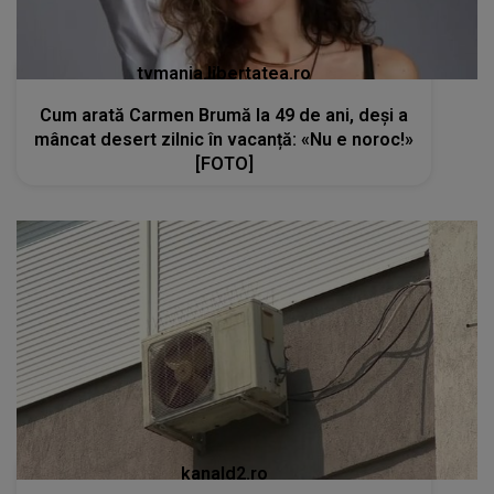
tvmania.libertatea.ro
Cum arată Carmen Brumă la 49 de ani, deși a
mâncat desert zilnic în vacanță: «Nu e noroc!»
[FOTO]
kanald2.ro