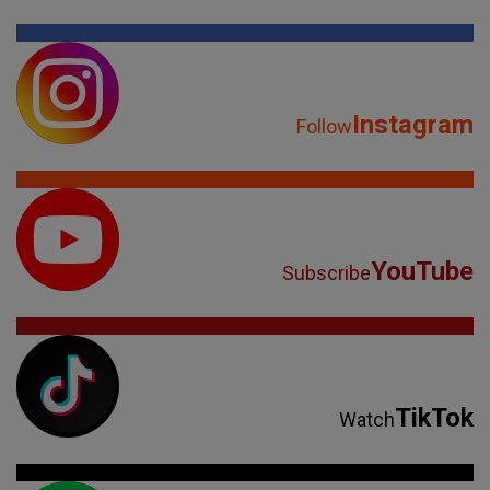
Instagram
Follow
YouTube
Subscribe
TikTok
Watch