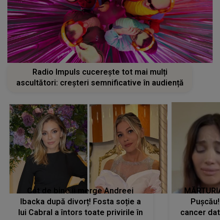
Radio Impuls cucerește tot mai mulți
ascultători: creșteri semnificative în audiență
Cât de bine îi merge Andreei
MĂRTURIA
Ibacka după divorț! Fosta soție a
Pușcău!
lui Cabral a întors toate privirile în
cancer dato