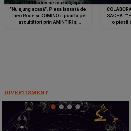
Când DORUL devine muzică, apare
Armin 
"Nu ajung acasă". Piesa lansată de
COLABORAR
Theo Rose și DOMINO îi poartă pe
SACHA: ""E
ascultători prin AMINTIRI și
o piesă 
REGĂSIRI, iar drumul emoțiilor
imediat pre
trece prin sufletul publicului:
cu mine șt
"Pentru toți cei care au plecat
păstrăm do
departe ca să le fie mai bine"
DIVERTISMENT