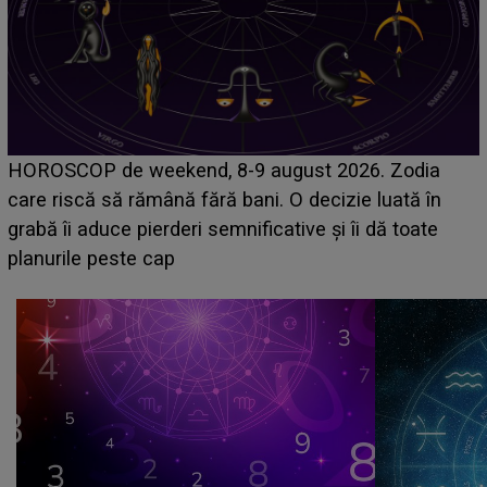
Emanuel a ținut ACEST DETALIU ASCUNS până
acum! În fața Alexandrei, concurentul din Casa Iubirii
face o MĂRTURISIRE NEAȘTEPTATĂ despre mama
sa: "I-am spus și ei în față, eu nu te iubesc pentru
că..."