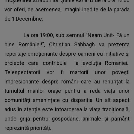
moștenirea străbunilor. Știrile Kanal D de la ora 12:00
vor oferi, de asemenea, imagini inedite de la parada
de 1 Decembrie.
La ora 19:00, sub semnul “Neam Unit- Fă un
bine României!”, Christian Sabbagh va prezenta
reportaje emoționante despre oameni cu inițiative și
proiecte care contribuie la evoluția României.
Telespectatorii vor fi martorii unor povești
impresionante despre români care au renunțat la
tumultul marilor orașe pentru a reda viața unor
comunități amenințate cu dispariția. Un alt aspect
adus în atenție este întoarcerea la viața tradițională,
unde grija pentru gospodărie, animale și pământ
reprezintă priorități.