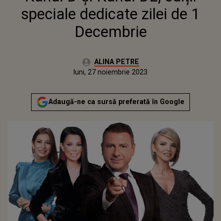
speciale dedicate zilei de 1
Decembrie
Autor:
ALINA PETRE
Publicat:
luni, 27 noiembrie 2023
Actualizat:
luni, 27 noiembrie 2023
Adaugă-ne ca sursă preferată în Google