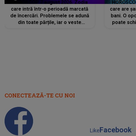
HOROSCOP 7 august 2026. Zodia
HOROSCOP 
care intră într-o perioadă marcată
care are șa
de încercări. Problemele se adună
bani. O opo
din toate părțile, iar o veste
poate schi
neașteptată îi dă planurile peste
la
cap
CONECTEAZĂ-TE CU NOI
Facebook
Like