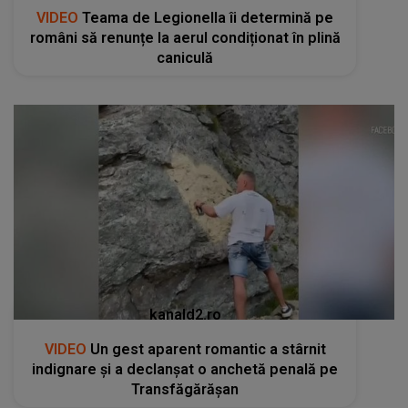
VIDEO
Teama de Legionella îi determină pe
români să renunțe la aerul condiționat în plină
caniculă
kanald2.ro
VIDEO
Un gest aparent romantic a stârnit
indignare și a declanșat o anchetă penală pe
Transfăgărășan