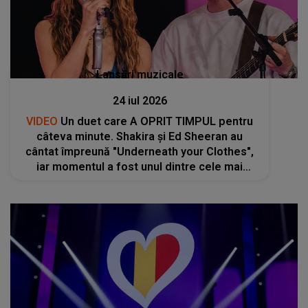
Lansări muzicale
24 iul 2026
VIDEO
Un duet care A OPRIT TIMPUL pentru
câteva minute. Shakira și Ed Sheeran au
cântat împreună "Underneath your Clothes",
iar momentul a fost unul dintre cele mai
apreciate: "Lucrăm foarte bine împreună, ne
înțelegem unul pe celălalt"