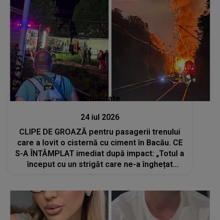
Actualitate
24 iul 2026
CLIPE DE GROAZĂ pentru pasagerii trenului
care a lovit o cisternă cu ciment în Bacău. CE
S-A ÎNTÂMPLAT imediat după impact: „Totul a
început cu un strigăt care ne-a înghețat
sângele în vene: «Fugiți, că explodează!»”