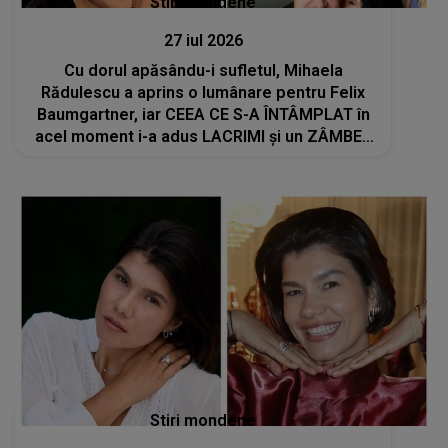
Stiri mondene
27 iul 2026
Cu dorul apăsându-i sufletul, Mihaela
Rădulescu a aprins o lumânare pentru Felix
Baumgartner, iar CEEA CE S-A ÎNTÂMPLAT în
acel moment i-a adus LACRIMI și un ZÂMBET
NEAȘTEPTAT: "Când am deschis ochii, un..."
Stiri mondene