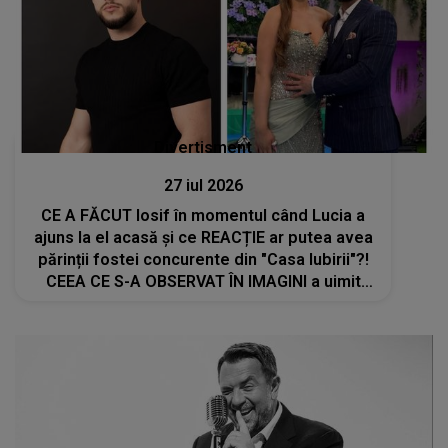
Divertisment
27 iul 2026
CE A FĂCUT Iosif în momentul când Lucia a
ajuns la el acasă și ce REACȚIE ar putea avea
părinții fostei concurente din "Casa Iubirii"?!
CEEA CE S-A OBSERVAT ÎN IMAGINI a uimit
până și publicul emisiunii de la Kanal D