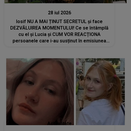
Divertisment
28 iul 2026
Iosif NU A MAI ȚINUT SECRETUL și face
DEZVĂLUIREA MOMENTULUI! Ce se întâmplă
cu el și Lucia și CUM VOR REACȚIONA
persoanele care i-au susținut în emisiunea
Casa Iubirii: "Vreau să știți lucrul ăsta, noi..."
Actualitate