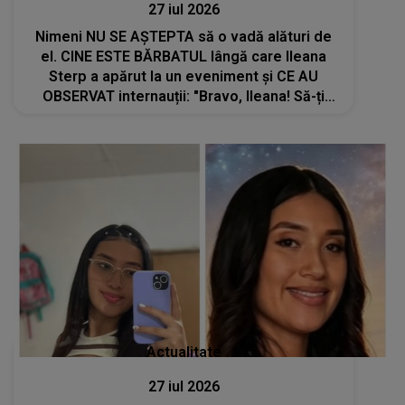
27 iul 2026
Nimeni NU SE AȘTEPTA să o vadă alături de
el. CINE ESTE BĂRBATUL lângă care Ileana
Sterp a apărut la un eveniment și CE AU
OBSERVAT internauții: "Bravo, Ileana! Să-ți
ajute Dumnezeu, să..."
Actualitate
27 iul 2026