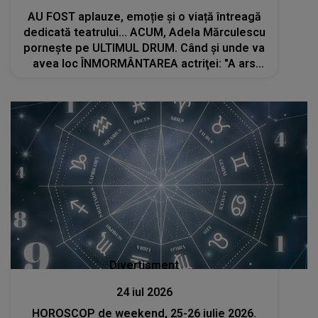
AU FOST aplauze, emoție și o viață întreagă
dedicată teatrului... ACUM, Adela Mărculescu
pornește pe ULTIMUL DRUM. Când și unde va
avea loc ÎNMORMÂNTAREA actriţei: "A ars
pentru teatru cu o vitalitate exemplară,
refuzând să părăsească scândura pe care a..
Divertisment
24 iul 2026
HOROSCOP de weekend, 25-26 iulie 2026.