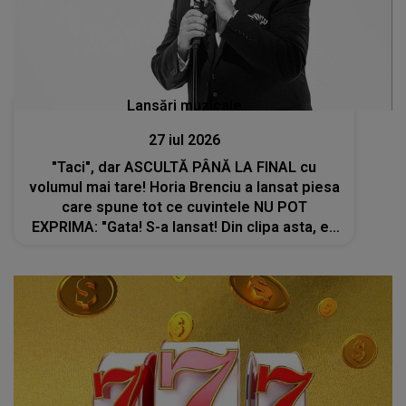
Lansări muzicale
27 iul 2026
"Taci", dar ASCULTĂ PÂNĂ LA FINAL cu
volumul mai tare! Horia Brenciu a lansat piesa
care spune tot ce cuvintele NU POT
EXPRIMA: "Gata! S-a lansat! Din clipa asta, eu
am să tac!"