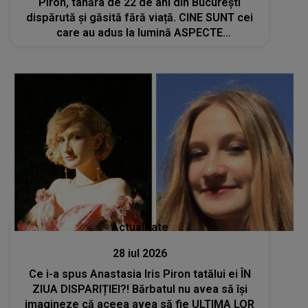
Piron, tânăra de 22 de ani din București
dispărută și găsită fără viață. CINE SUNT cei
care au adus la lumină ASPECTE
NECUNSCUTE din viața ei: "Așa cum era în..."
Actualitate
28 iul 2026
Ce i-a spus Anastasia Iris Piron tatălui ei ÎN
ZIUA DISPARIȚIEI?! Bărbatul nu avea să își
imagineze că aceea avea să fie ULTIMA LOR