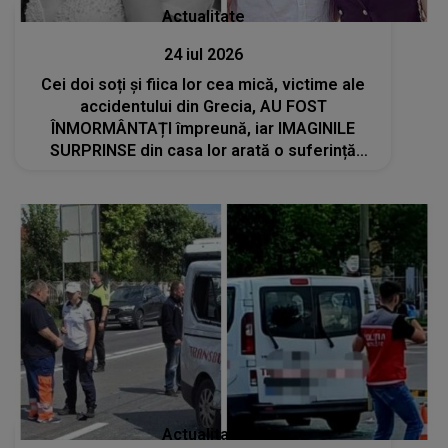
Actualitate
24 iul 2026
Cei doi soți și fiica lor cea mică, victime ale
accidentului din Grecia, AU FOST
ÎNMORMÂNTAȚI împreună, iar IMAGINILE
SURPRINSE din casa lor arată o suferință
greu de privit. LOCUL UNDE A FOST AȘEZAT
sicriul bebelușului îți frânge inima
Actualitate