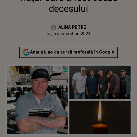
decesului
Autor:
ALINA PETRE
Publicat:
marți, 5 septembrie 2023
Actualizat:
joi, 5 septembrie 2024
Adaugă-ne ca sursă preferată în Google