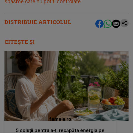
spasme care nu pot fi controlate"
DISTRIBUIE ARTICOLUL
CITEȘTE ȘI
femeia.ro
5 soluții pentru a-ți recăpăta energia pe