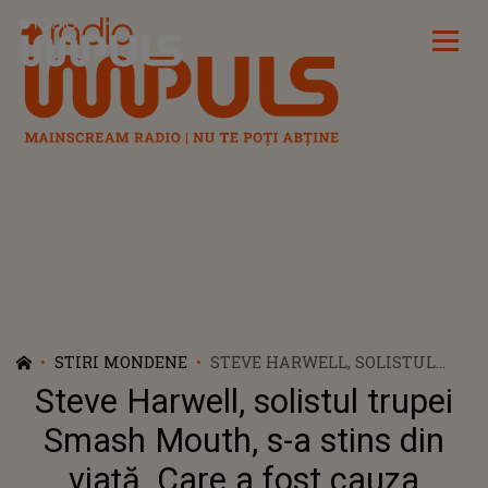
Radio Impuls
STIRI MONDENE
STEVE HARWELL, SOLISTUL
TRUPEI SMASH MOUTH, S-A
Steve Harwell, solistul trupei
STINS DIN VIAȚĂ. CARE A FOST
CAUZA DECESULUI
Smash Mouth, s-a stins din
viață. Care a fost cauza