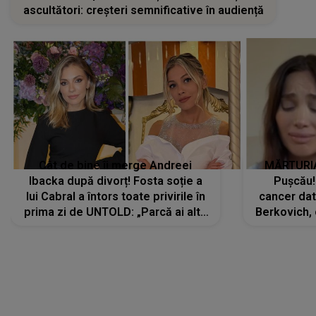
ascultători: creșteri semnificative în audiență
Cât de bine îi merge Andreei
MĂRTURIA
Ibacka după divorț! Fosta soție a
Pușcău!
lui Cabral a întors toate privirile în
cancer dato
prima zi de UNTOLD: „Parcă ai altă
Berkovich, 
strălucire, emani putere,
accident ru
încredere, siguranță...”
Dacă nu 