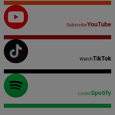
YouTube
Subscribe
TikTok
Watch
Spotify
Listen