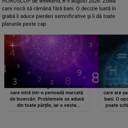
Emanuel a ținut ACEST DETALIU ASCUNS până
acum! În fața Alexandrei, concurentul din Casa Iubirii
face o MĂRTURISIRE NEAȘTEPTATĂ despre mama
sa: "I-am spus și ei în față, eu nu te iubesc pentru
că..."
HOROSCOP 7 august 2026. Zodia
HOROSCOP 
care intră într-o perioadă marcată
care are șa
de încercări. Problemele se adună
bani. O opo
din toate părțile, iar o veste
poate schi
neașteptată îi dă planurile peste
la
cap