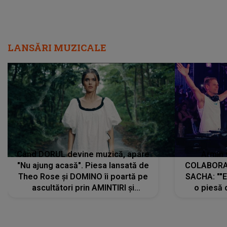
LANSĂRI MUZICALE
Când DORUL devine muzică, apare
Armin 
"Nu ajung acasă". Piesa lansată de
COLABORAR
Theo Rose și DOMINO îi poartă pe
SACHA: ""E
ascultători prin AMINTIRI și
o piesă 
REGĂSIRI, iar drumul emoțiilor
imediat pre
trece prin sufletul publicului:
cu mine șt
"Pentru toți cei care au plecat
păstrăm do