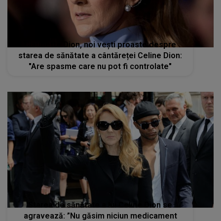
Claudette Dion, noi vești proaste despre
starea de sănătate a cântăreței Celine Dion:
"Are spasme care nu pot fi controlate"
Starea de sănătate a lui Celine Dion se
agravează: ”Nu găsim niciun medicament