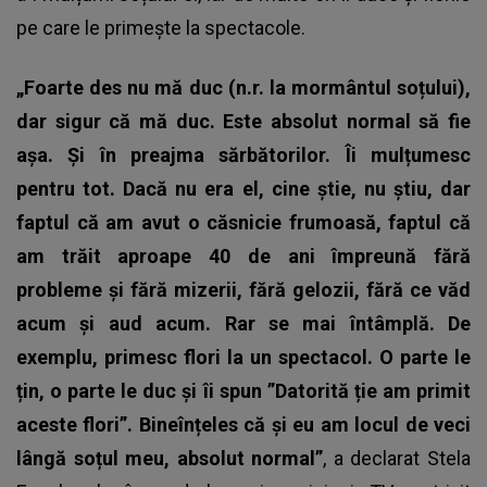
pe care le primește la spectacole.
„Foarte des nu mă duc (n.r. la mormântul soțului),
dar sigur că mă duc. Este absolut normal să fie
așa. Și în preajma sărbătorilor. Îi mulțumesc
pentru tot. Dacă nu era el, cine știe, nu știu, dar
faptul că am avut o căsnicie frumoasă, faptul că
am trăit aproape 40 de ani împreună fără
probleme și fără mizerii, fără gelozii, fără ce văd
acum și aud acum.
Rar se mai întâmplă. De
exemplu, primesc flori la un spectacol.
O parte le
țin, o parte le duc și îi spun ”Datorită ție am primit
aceste flori”. Bineînțeles că și eu am locul de veci
lângă soțul meu, absolut normal”
, a declarat Stela