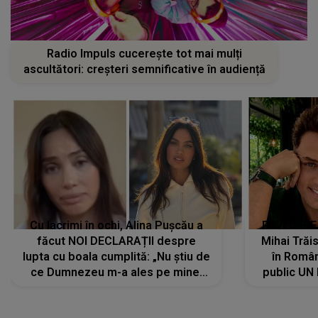
Radio Impuls cucerește tot mai mulți
ascultători: creșteri semnificative în audiență
Cu lacrimi în ochi, Alina Pușcău a
REVEDERE
făcut NOI DECLARAȚII despre
Mihai Trăis
lupta cu boala cumplită: „Nu știu de
în Români
ce Dumnezeu m-a ales pe mine.
public UN
Am cancer la sân, am intrat în
"Nu știu ce
metastază...”