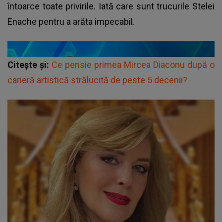
întoarce toate privirile. Iată care sunt trucurile Stelei
Enache pentru a arăta impecabil.
Citește și:
Ce pensie primea Mircea Diaconu după o
carieră artistică strălucită de peste 5 decenii?