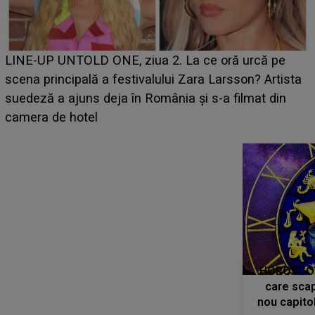
Ce a dezvăluit noua concurentă din "Casa Iubirii" l-a
luat prin surprindere pe Emanuel. CINE ESTE
BĂIATUL VIZAT de Alexandra?! Aflându-se în fața
faptului împlinit, A RECUNOSCUT IMEDIAT: "Am
avut..."
LINE-UP UNTOLD ONE, prima zi.
HOROSCOP 
Cine sunt artiștii care deschid
care scap
festivalul și de la ce ore au loc
nou capitol