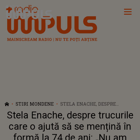
Radio Impuls
STIRI MONDENE
STELA ENACHE, DESPRE
TRUCURILE CARE O AJUTĂ SĂ
Stela Enache, despre trucurile
SE MENȚINĂ ÎN FORMĂ LA 74
DE ANI: „NU AM ȚINUT
care o ajută să se mențină în
NICIODATĂ CURĂ DE SLĂBIRE”
formă la 74 de ani: „Nu am