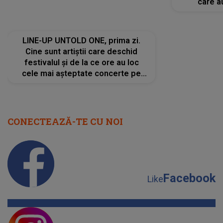
cele mai așteptate concerte pe
care a
scena principală?
perioadă 
CONECTEAZĂ-TE CU NOI
Facebook
Like