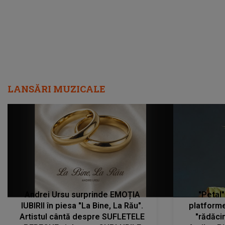
LANSĂRI MUZICALE
Andrei Ursu surprinde EMOȚIA
"Petal"
IUBIRII în piesa "La Bine, La Rău".
platforme
Artistul cântă despre SUFLETELE
"rădăci