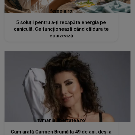
femeia.ro
5 soluții pentru a-ți recăpăta energia pe
caniculă. Ce funcționează când căldura te
epuizează
tvmania.libertatea.ro
Cum arată Carmen Brumă la 49 de ani, deși a