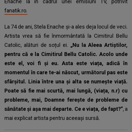
Enache la în cadrul unei emisiuni TV, potrivit
fanatik.ro.
La 74 de ani,
Stela Enache
și-a ales deja locul de veci.
Artista vrea să fie înmormântată la Cimitirul Bellu
Catolic, alături de soțul ei.
„Nu la Aleea Artiștilor,
pentru că e la Cimitirul Bellu Catolic. Acolo unde
este el, voi fi și eu. Asta este viața, adică în
momentul în care te-ai născut, următorul pas este
sfârșitul. Linia între una și alta se numește viață.
Poate să fie mai scurtă, mai lungă, (viața, n.r) cu
probleme, mai, Doamne ferește de probleme de
sănătate și așa mai departe. Ce e viața, de fapt?”
, a
mai explicat artista pentru aceeași sursă.