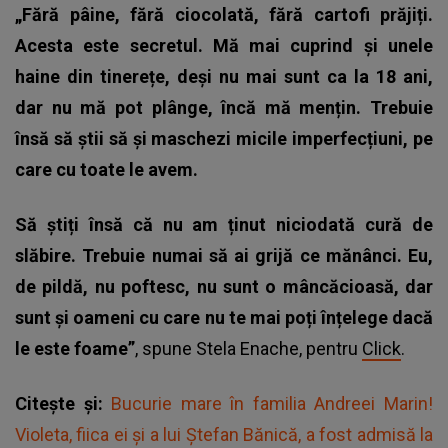
„Fără pâine, fără ciocolată, fără cartofi prăjiți.
Acesta este secretul. Mă mai cuprind și unele
haine din tinerețe, deși nu mai sunt ca la 18 ani,
dar nu mă pot plânge, încă mă mențin.
Trebuie
însă să știi să și maschezi micile imperfecțiuni, pe
care cu toate le avem.
Să știți însă că nu am ținut niciodată cură de
slăbire. Trebuie numai să ai grijă ce mănânci. Eu,
de pildă, nu poftesc, nu sunt o mâncăcioasă, dar
sunt și oameni cu care nu te mai poți înțelege dacă
le este foame”
, spune Stela Enache, pentru
Click
.
Citește și:
Bucurie mare în familia Andreei Marin!
Violeta, fiica ei și a lui Ștefan Bănică, a fost admisă la