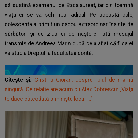
să susțină examenul de Bacalaureat, iar din toamnă
viața ei se va schimba radical. Pe această cale,
dolescenta a primit un cadou extraordinar înainte de
sărbători și de ziua ei de naștere. Iată mesajul
transmis de Andreea Marin după ce a aflat că fiica ei
va studia Dreptul la facultatea dorită.
Citește și:
Cristina Cioran, despre rolul de mamă
singură! Ce relație are acum cu Alex Dobrescu: „Viaţa
te duce câteodată prin nişte locuri…”