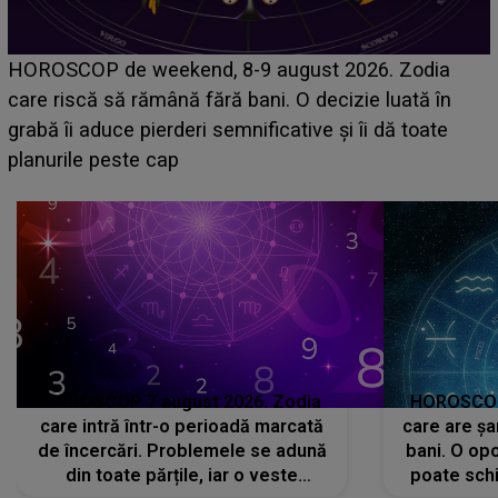
Emanuel a ținut ACEST DETALIU ASCUNS până
acum! În fața Alexandrei, concurentul din Casa Iubirii
face o MĂRTURISIRE NEAȘTEPTATĂ despre mama
sa: "I-am spus și ei în față, eu nu te iubesc pentru
că..."
HOROSCOP 7 august 2026. Zodia
HOROSCOP 
care intră într-o perioadă marcată
care are șa
de încercări. Problemele se adună
bani. O opo
din toate părțile, iar o veste
poate schi