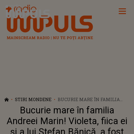
Radio Impuls
STIRI MONDENE
BUCURIE MARE ÎN FAMILIA
ANDREEI MARIN! VIOLETA,
Bucurie mare în familia
FIICA EI ȘI A LUI ȘTEFAN
BĂNICĂ, A FOST ADMISĂ LA
Andreei Marin! Violeta, fiica ei
UNA DINTRE CELE MAI
și a lui Ștefan Bănică, a fost
PRESTIGIOASE UNIVERSITĂȚI