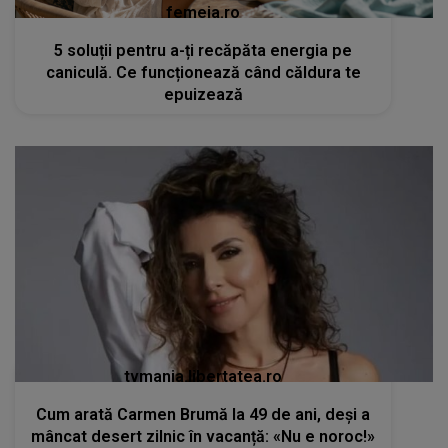
femeia.ro
5 soluții pentru a-ți recăpăta energia pe
caniculă. Ce funcționează când căldura te
epuizează
tvmania.libertatea.ro
Cum arată Carmen Brumă la 49 de ani, deși a
mâncat desert zilnic în vacanță: «Nu e noroc!»