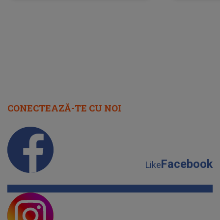
neașteptată îi dă planurile peste
la
cap
CONECTEAZĂ-TE CU NOI
Facebook
Like