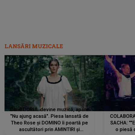
LANSĂRI MUZICALE
Când DORUL devine muzică, apare
Armin 
"Nu ajung acasă". Piesa lansată de
COLABORAR
Theo Rose și DOMINO îi poartă pe
SACHA: ""E
ascultători prin AMINTIRI și
o piesă 