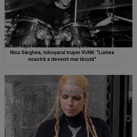
Mesajul dureros transmis după moartea lui
Nicu Sârghea, toboşarul trupei VUNK: "Lumea
noastră a devenit mai tăcută"