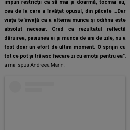
impun restricții ca să mai și doarmă, tocmai eu,
cea de la care a învățat opusul, din păcate …Dar
viața te învață ca a alterna munca și odihna este
absolut necesar. Cred ca rezultatul reflectă
dăruirea, pasiunea ei și munca de ani de zile, nu a
fost doar un efort de ultim moment. O sprijin cu
tot ce pot și trăiesc fiecare zi cu emoții pentru ea”
,
a mai spus
Andreea Marin.