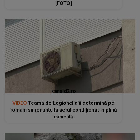
[FOTO]
kanald2.ro
VIDEO
Teama de Legionella îi determină pe
români să renunțe la aerul condiționat în plină
caniculă