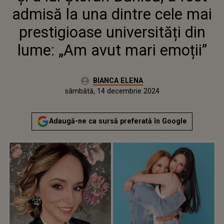
DIN LUME: „AM AVUT MARI
admisă la una dintre cele mai
EMOȚII”
prestigioase universități din
lume: „Am avut mari emoții”
Autor:
BIANCA ELENA
Publicat:
sâmbătă, 14 decembrie 2024
Adaugă-ne ca sursă preferată în Google