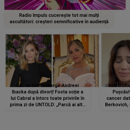
Radio Impuls cucerește tot mai mulți
ascultători: creșteri semnificative în audiență
Cât de bine îi merge Andreei
MĂRTURIA
Ibacka după divorț! Fosta soție a
Pușcău!
lui Cabral a întors toate privirile în
cancer dato
prima zi de UNTOLD: „Parcă ai altă
Berkovich, 
strălucire, emani putere,
accident ru
încredere, siguranță...”
Dacă nu 