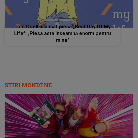
Tom Odell a lansat piesa „Best Day Of My
Life”: „Piesa asta înseamnă enorm pentru
mine”
STIRI MONDENE