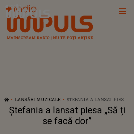
Radio Impuls
LANSĂRI MUZICALE
ȘTEFANIA A LANSAT PIESA
„SĂ ȚI SE FACĂ DOR”
Ștefania a lansat piesa „Să ți
se facă dor”