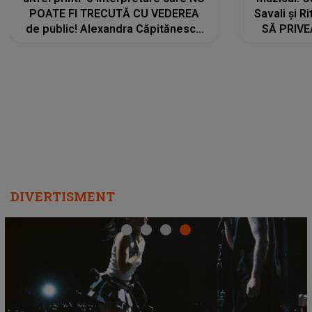
POATE FI TRECUTĂ CU VEDEREA
Savali și Ri
de public! Alexandra Căpitănescu
SĂ PRIV
a lansat VERSIUNEA LIVE a piesei
DIVERTISMENT