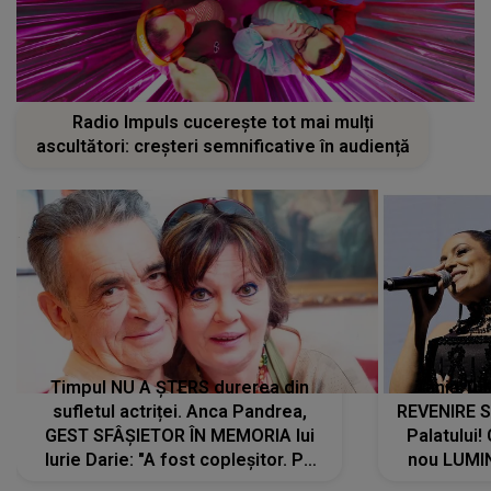
Radio Impuls cucerește tot mai mulți
ascultători: creșteri semnificative în audiență
Timpul NU A ȘTERS durerea din
Tania Tu
sufletul actriței. Anca Pandrea,
REVENIRE 
GEST SFÂȘIETOR ÎN MEMORIA lui
Palatului!
Iurie Darie: "A fost copleșitor. Pe
nou LUMI
măsură ce trece timpul parcă..."
pentru a