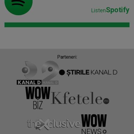
Spotify
Listen
Parteneri: