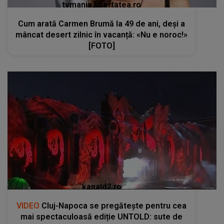
tvmania.libertatea.ro
Cum arată Carmen Brumă la 49 de ani, deși a
mâncat desert zilnic în vacanță: «Nu e noroc!»
[FOTO]
kanald2.ro
VIDEO
Cluj-Napoca se pregătește pentru cea
mai spectaculoasă ediție UNTOLD: sute de