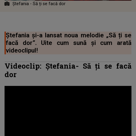
Ștefania - Să ți se facă dor
Ștefania și-a lansat noua melodie „Să ți se
facă dor”. Uite cum sună și cum arată
videoclipul!
Videoclip: Ștefania- Să ți se facă
dor