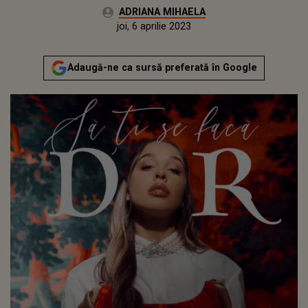
Autor:
ADRIANA MIHAELA
Publicat:
miercuri, 6 aprilie 2022
Actualizat:
joi, 6 aprilie 2023
Adaugă-ne ca sursă preferată în Google