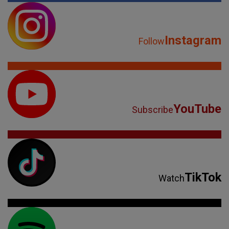
Instagram
Follow
YouTube
Subscribe
TikTok
Watch