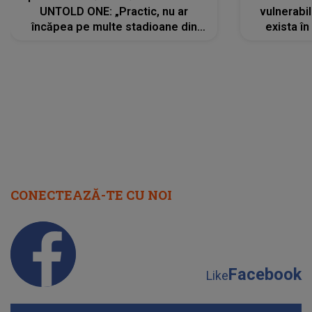
UNTOLD ONE: „Practic, nu ar
vulnerabil
încăpea pe multe stadioane din
exista în
lume”. Evenimentul începe joi, 6
august 2026
CONECTEAZĂ-TE CU NOI
Facebook
Like