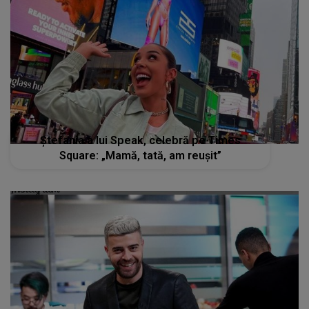
Ștefania a lui Speak, celebră pe Times
Square: „Mamă, tată, am reușit”