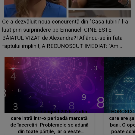
Ce a dezvăluit noua concurentă din "Casa Iubirii" l-a
luat prin surprindere pe Emanuel. CINE ESTE
BĂIATUL VIZAT de Alexandra?! Aflându-se în fața
faptului împlinit, A RECUNOSCUT IMEDIAT: "Am
avut..."
HOROSCOP 7 august 2026. Zodia
HOROSCOP 
care intră într-o perioadă marcată
care are șa
de încercări. Problemele se adună
bani. O opo
din toate părțile, iar o veste
poate schi