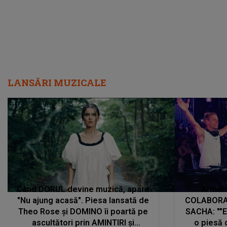
LANSĂRI MUZICALE
Când DORUL devine muzică, apare
Armin 
"Nu ajung acasă". Piesa lansată de
COLABORAR
Theo Rose și DOMINO îi poartă pe
SACHA: ""E
ascultători prin AMINTIRI și
o piesă 