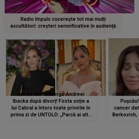
Radio Impuls cucerește tot mai mulți
ascultători: creșteri semnificative în audiență
Cât de bine îi merge Andreei
MĂRTURIA
Ibacka după divorț! Fosta soție a
Pușcău!
lui Cabral a întors toate privirile în
cancer dato
prima zi de UNTOLD: „Parcă ai altă
Berkovich, 
strălucire, emani putere,
accident ru
încredere, siguranță...”
Dacă nu 