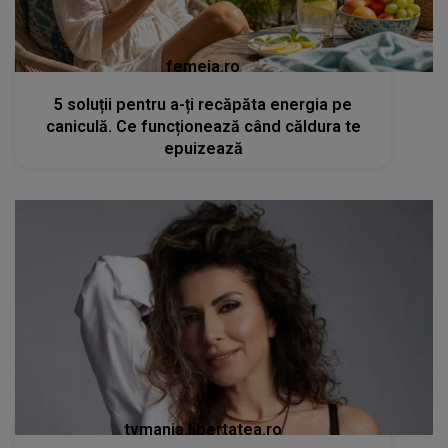
femeia.ro
5 soluții pentru a-ți recăpăta energia pe
caniculă. Ce funcționează când căldura te
epuizează
tvmania.libertatea.ro