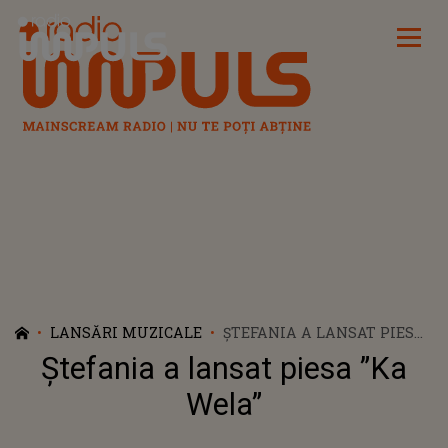
Radio Impuls
LANSĂRI MUZICALE
ȘTEFANIA A LANSAT PIESA
”KA WELA”
Ștefania a lansat piesa ”Ka
Wela”