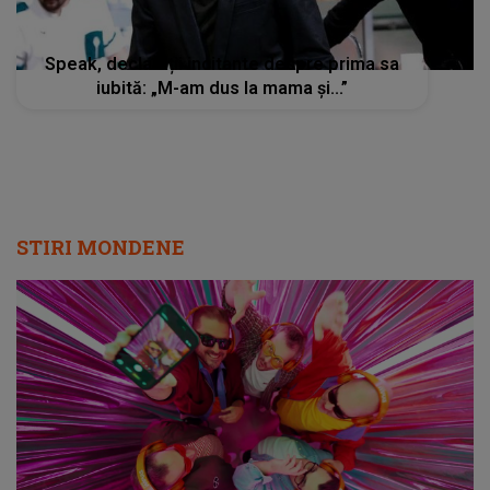
Speak, declarații incitante despre prima sa
iubită: „M-am dus la mama și...”
STIRI MONDENE