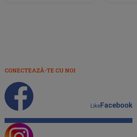
neașteptată îi dă planurile peste
la
cap
CONECTEAZĂ-TE CU NOI
Facebook
Like