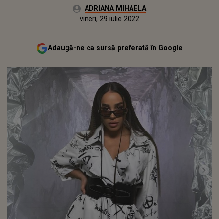
Autor:
ADRIANA MIHAELA
Publicat:
marți, 27 iulie 2021
Actualizat:
vineri, 29 iulie 2022
Adaugă-ne ca sursă preferată în Google