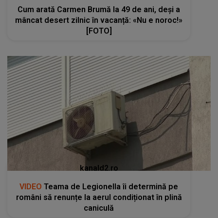
Cum arată Carmen Brumă la 49 de ani, deși a
mâncat desert zilnic în vacanță: «Nu e noroc!»
[FOTO]
kanald2.ro
VIDEO
Teama de Legionella îi determină pe
români să renunțe la aerul condiționat în plină
caniculă