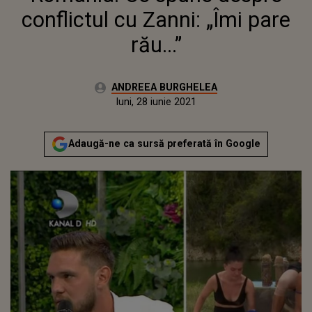
conflictul cu Zanni: „Îmi pare
rău...”
Autor:
ANDREEA BURGHELEA
Publicat:
luni, 28 iunie 2021
Actualizat:
luni, 28 iunie 2021
Adaugă-ne ca sursă preferată în Google