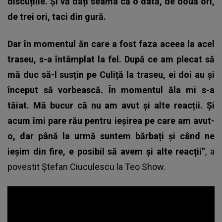
discuțiile. Și vă dați seama că o dată, de două ori,
de trei ori, taci din gură.
Dar în momentul ăn care a fost faza aceea la acel
traseu, s-a întâmplat la fel. După ce am plecat să
mă duc să-l susțin pe Culiță la traseu, ei doi au și
început să vorbească. În momentul ăla mi s-a
tăiat. Mă bucur că nu am avut și alte reacții. Și
acum îmi pare rău pentru ieșirea pe care am avut-
o, dar până la urmă suntem bărbați și când ne
ieșim din fire, e posibil să avem și alte reacții”
, a
povestit
Ștefan Ciuculescu
la Teo Show.