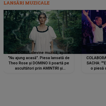
LANSĂRI MUZICALE
Când DORUL devine muzică, apare
Armin 
"Nu ajung acasă". Piesa lansată de
COLABORAR
Theo Rose și DOMINO îi poartă pe
SACHA: ""E
ascultători prin AMINTIRI și
o piesă 
REGĂSIRI, iar drumul emoțiilor
imediat pre
trece prin sufletul publicului:
cu mine șt
"Pentru toți cei care au plecat
păstrăm do
departe ca să le fie mai bine"