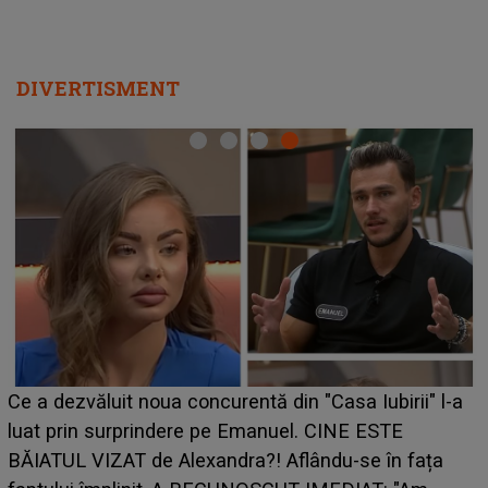
DIVERTISMENT
HOROSCOP de weekend, 
curentă din "Casa Iubirii" l-a
care riscă să rămână fără
pe Emanuel. CINE ESTE
grabă îi aduce pierderi se
andra?! Aflându-se în fața