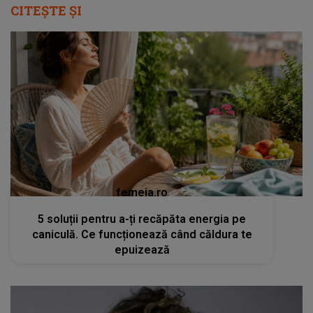
CITEȘTE ȘI
femeia.ro
5 soluții pentru a-ți recăpăta energia pe
caniculă. Ce funcționează când căldura te
epuizează