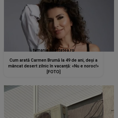
tvmania.libertatea.ro
Cum arată Carmen Brumă la 49 de ani, deși a
mâncat desert zilnic în vacanță: «Nu e noroc!»
[FOTO]