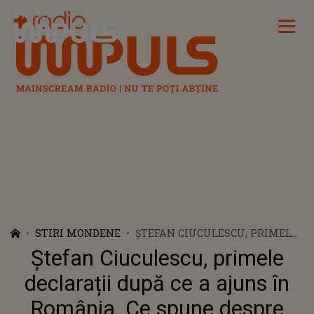
Radio Impuls
STIRI MONDENE
ȘTEFAN CIUCULESCU, PRIMELE
DECLARAȚII DUPĂ CE A AJUNS
Ștefan Ciuculescu, primele
ÎN ROMÂNIA. CE SPUNE DESPRE
CONFLICTUL CU ZANNI: „ÎMI
declarații după ce a ajuns în
PARE RĂU...”
România. Ce spune despre