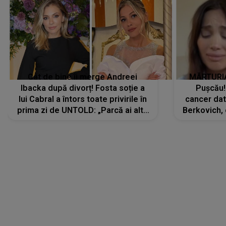
Cât de bine îi merge Andreei
MĂRTURIA
Ibacka după divorț! Fosta soție a
Pușcău!
lui Cabral a întors toate privirile în
cancer dato
prima zi de UNTOLD: „Parcă ai altă
Berkovich, 
strălucire, emani putere,
accident ru
încredere, siguranță...”
Dacă nu 