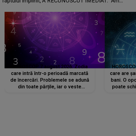
planurile peste cap
RECUNOSCUT IMEDIAT: "Am
HOROSCOP 7 august 2026. Zodia
HOROSCOP 
care intră într-o perioadă marcată
care are șa
de încercări. Problemele se adună
bani. O opo
din toate părțile, iar o veste
poate schi
neașteptată îi dă planurile peste
la
cap