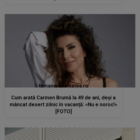
tvmania.libertatea.ro
Cum arată Carmen Brumă la 49 de ani, deși a
mâncat desert zilnic în vacanță: «Nu e noroc!»
[FOTO]