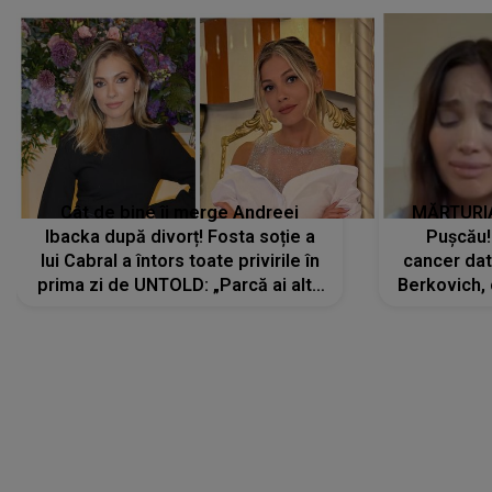
Cât de bine îi merge Andreei
MĂRTURIA
Ibacka după divorț! Fosta soție a
Pușcău!
lui Cabral a întors toate privirile în
cancer dato
prima zi de UNTOLD: „Parcă ai altă
Berkovich, 
strălucire, emani putere,
accident ru
încredere, siguranță...”
Dacă nu 