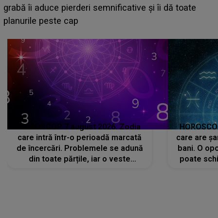
face o MĂRTURISIRE NEAȘTEPTATĂ despre mama
sa: "I-am spus și ei în față, eu nu te iubesc pentru
că..."
HOROSCOP 7 august 2026. Zodia
HOROSCOP 
care intră într-o perioadă marcată
care are șa
de încercări. Problemele se adună
bani. O opo
din toate părțile, iar o veste
poate schi
neașteptată îi dă planurile peste
la
cap