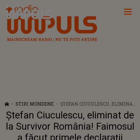
Radio Impuls
STIRI MONDENE
ȘTEFAN CIUCULESCU, ELIMINAT
DE LA SURVIVOR ROMÂNIA!
Ștefan Ciuculescu, eliminat de
FAIMOSUL A FĂCUT PRIMELE
DECLARAȚII
la Survivor România! Faimosul
a făcut primele declarații