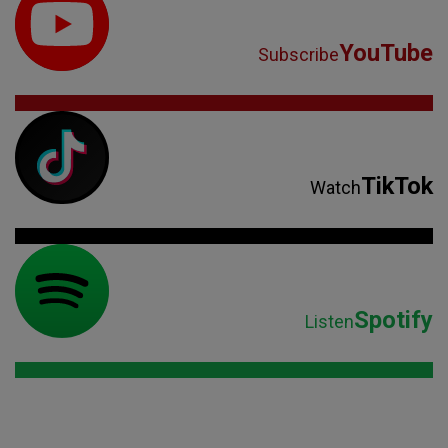
YouTube
Subscribe
TikTok
Watch
Spotify
Listen