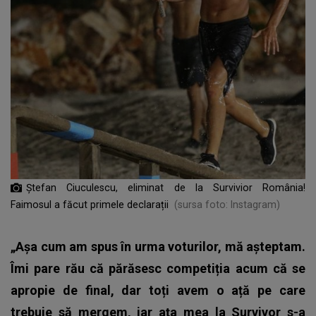
Ștefan Ciuculescu, eliminat de la Survivior România!
Faimosul a făcut primele declarații
(sursa foto: Instagram)
„Așa cum am spus în urma voturilor, mă așteptam.
Îmi pare rău că părăsesc competiția acum că se
apropie de final, dar toți avem o ață pe care
trebuie să mergem, iar ața mea la Survivor s-a