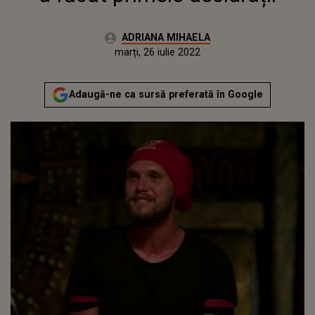
Autor:
ADRIANA MIHAELA
Publicat:
luni, 21 iunie 2021
Actualizat:
marți, 26 iulie 2022
Adaugă-ne ca sursă preferată în Google