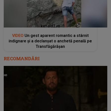
kanald2.ro
VIDEO
Un gest aparent romantic a stârnit
indignare și a declanșat o anchetă penală pe
Transfăgărășan
RECOMANDĂRI