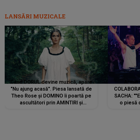
LANSĂRI MUZICALE
Când DORUL devine muzică, apare
Armin 
"Nu ajung acasă". Piesa lansată de
COLABORAR
Theo Rose și DOMINO îi poartă pe
SACHA: ""E
ascultători prin AMINTIRI și
o piesă 
REGĂSIRI, iar drumul emoțiilor
imediat pre
trece prin sufletul publicului:
cu mine șt
"Pentru toți cei care au plecat
păstrăm do
departe ca să le fie mai bine"