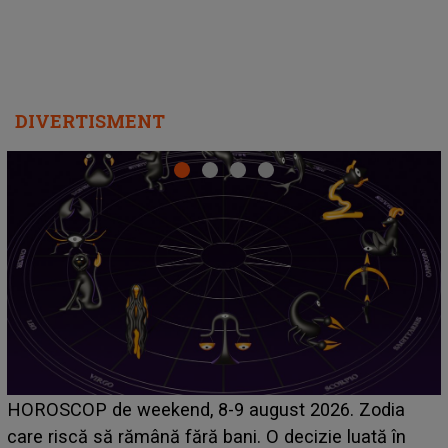
DIVERTISMENT
Emanuel a ținut ACEST DETALIU ASCUNS până
acum! În fața Alexandrei, concurentul din Casa Iubirii