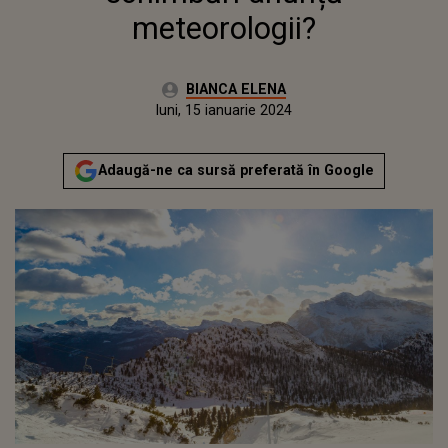
meteorologii?
Autor:
BIANCA ELENA
Publicat:
luni, 15 ianuarie 2024
Actualizat:
luni, 15 ianuarie 2024
Adaugă-ne ca sursă preferată în Google