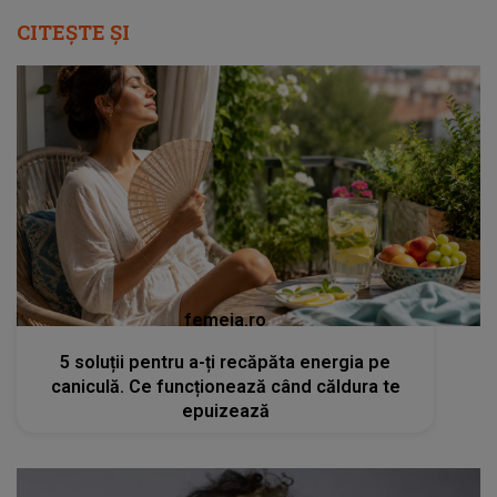
CITEȘTE ȘI
femeia.ro
5 soluții pentru a-ți recăpăta energia pe
caniculă. Ce funcționează când căldura te
epuizează