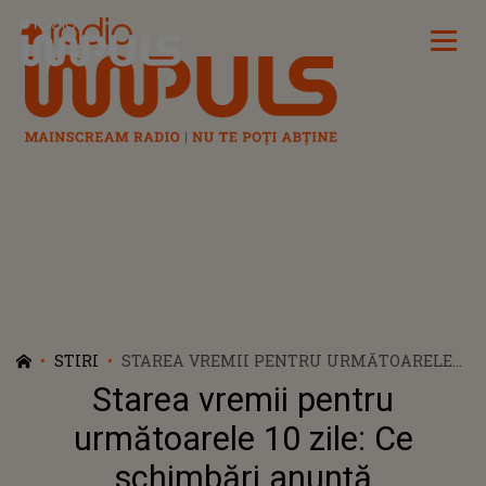
Radio Impuls
STIRI
STAREA VREMII PENTRU URMĂTOARELE
10 ZILE: CE SCHIMBĂRI ANUNȚĂ
Starea vremii pentru
METEOROLOGII?
următoarele 10 zile: Ce
schimbări anunță