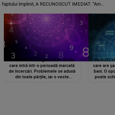
planurile peste cap
"Am
HOROSCOP 7 august 2026. Zodia
HOROSCOP 
care intră într-o perioadă marcată
care are șa
de încercări. Problemele se adună
bani. O opo
din toate părțile, iar o veste
poate schi
neașteptată îi dă planurile peste
la
cap