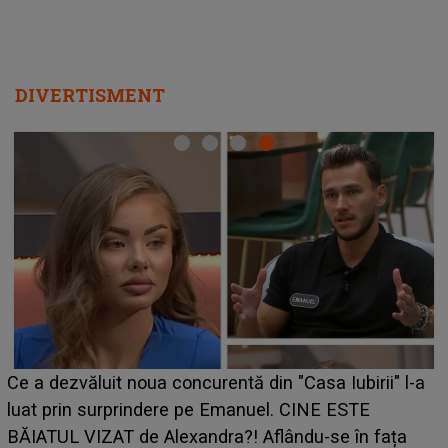
DIVERTISMENT
HOROSCOP de weekend, 8-9 august 2026. Zod
ii" l-a
care riscă să rămână fără bani. O decizie luată
grabă îi aduce pierderi semnificative și îi dă to
fața