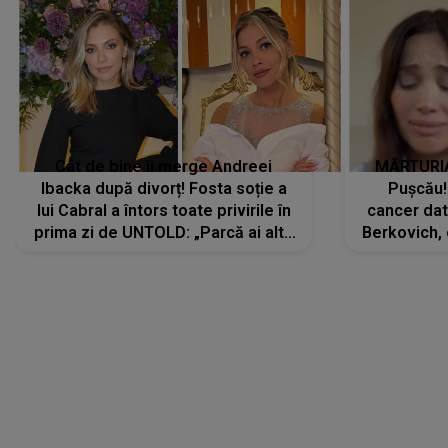
Cât de bine îi merge Andreei
MĂRTURIA
Ibacka după divorț! Fosta soție a
Pușcău!
lui Cabral a întors toate privirile în
cancer dato
prima zi de UNTOLD: „Parcă ai altă
Berkovich, 
strălucire, emani putere,
accident ru
încredere, siguranță...”
Dacă nu 