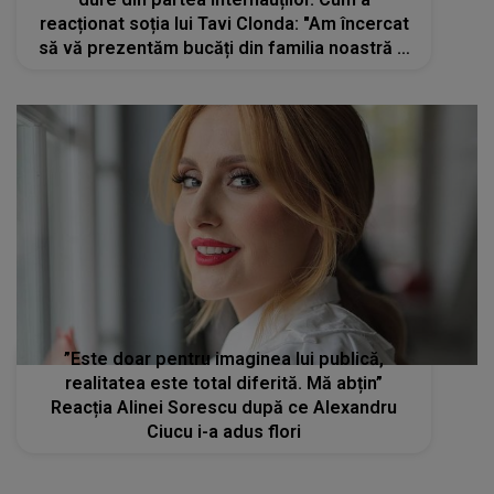
reacționat soția lui Tavi Clonda: "Am încercat
să vă prezentăm bucăți din familia noastră și
niciodată nu ne-am ascuns după imagini
frumos împachetate"
”Este doar pentru imaginea lui publică,
realitatea este total diferită. Mă abțin”
Reacția Alinei Sorescu după ce Alexandru
Ciucu i-a adus flori