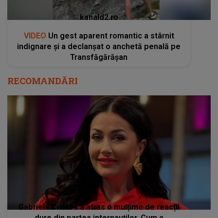
kanald2.ro
VIDEO
Un gest aparent romantic a stârnit
indignare și a declanșat o anchetă penală pe
Transfăgărășan
RECOMANDĂRI
Gabriela Cristea a atras o mulțime de reacții
dure din partea internauților. Cum a