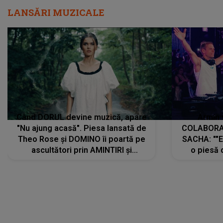
LANSĂRI MUZICALE
Când DORUL devine muzică, apare
Armin 
"Nu ajung acasă". Piesa lansată de
COLABORAR
Theo Rose și DOMINO îi poartă pe
SACHA: ""E
ascultători prin AMINTIRI și
o piesă 
REGĂSIRI, iar drumul emoțiilor
imediat pre
trece prin sufletul publicului:
cu mine șt
"Pentru toți cei care au plecat
păstrăm do
departe ca să le fie mai bine"