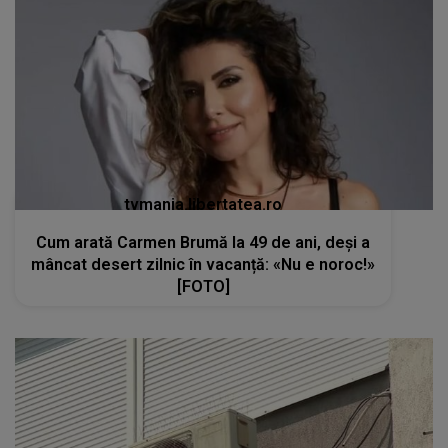
tvmania.libertatea.ro
Cum arată Carmen Brumă la 49 de ani, deși a
mâncat desert zilnic în vacanță: «Nu e noroc!»
[FOTO]