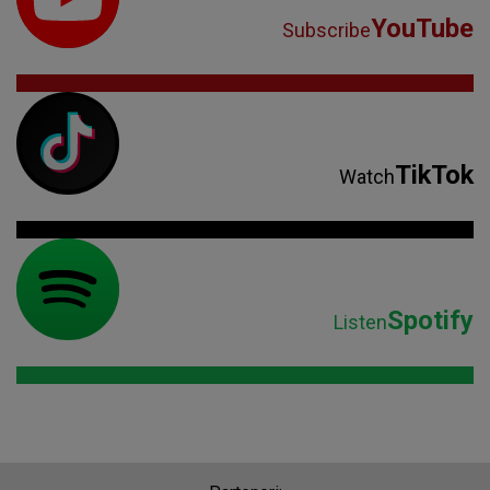
YouTube
Subscribe
TikTok
Watch
Spotify
Listen