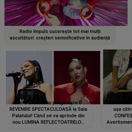
Radio Impuls cucerește tot mai mulți
ascultători: creșteri semnificative în audiență
Tania Turtureanu pregătește O
Alexandra
REVENIRE SPECTACULOASĂ la Sala
ușa cătr
Palatului! Când se va aprinde din
CONFES
nou LUMINA REFLECTOATRELOR
Avertismentu
pentru artistă: " Vor fi multe
rămas ÎNT