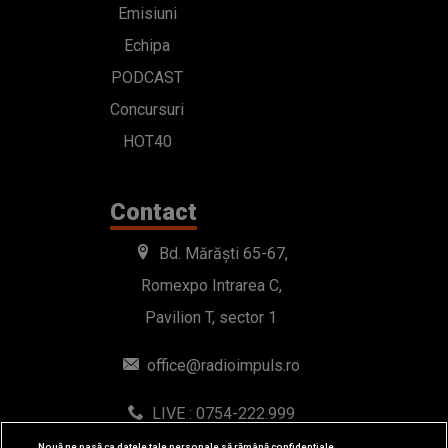
Emisiuni
Echipa
PODCAST
Concursuri
HOT40
Contact
Bd. Mărăști 65-67,
Romexpo Intrarea C,
Pavilion T, sector 1
office@radioimpuls.ro
LIVE : 0754-222.999
WhatsApp: 0754-222.999
Nouă ne pasă ca datele tale personale să rămână confidențiale