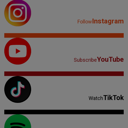
Instagram
Follow
YouTube
Subscribe
TikTok
Watch