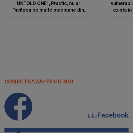
UNTOLD ONE: „Practic, nu ar
vulnerabil
încăpea pe multe stadioane din
exista în
lume”. Evenimentul începe joi, 6
august 2026
CONECTEAZĂ-TE CU NOI
Facebook
Like