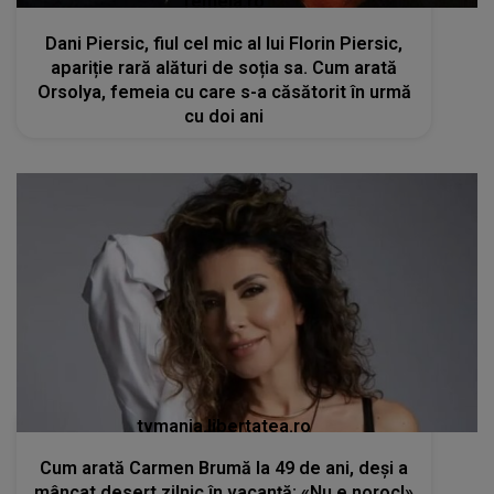
femeia.ro
Dani Piersic, fiul cel mic al lui Florin Piersic,
apariție rară alături de soția sa. Cum arată
Orsolya, femeia cu care s-a căsătorit în urmă
cu doi ani
tvmania.libertatea.ro
Cum arată Carmen Brumă la 49 de ani, deși a
mâncat desert zilnic în vacanță: «Nu e noroc!»