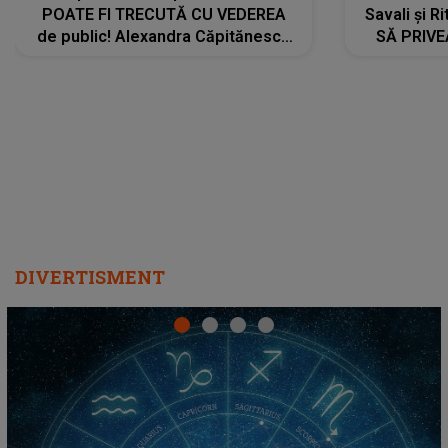
POATE FI TRECUTĂ CU VEDEREA
Savali și Ri
de public! Alexandra Căpitănescu
SĂ PRIV
a lansat VERSIUNEA LIVE a piesei
DIVERTISMENT