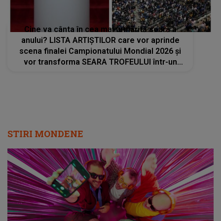
Cine va cânta în cea mai urmărită seară a
anului? LISTA ARTIȘTILOR care vor aprinde
scena finalei Campionatului Mondial 2026 și
vor transforma SEARA TROFEULUI într-un
show de neuitat: "Ceremonia de închidere va
încheia..."
STIRI MONDENE