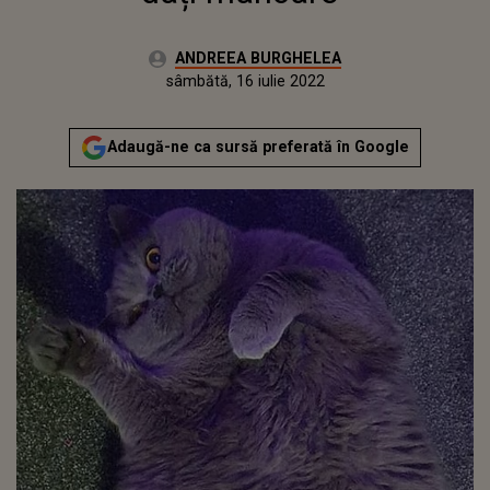
Autor:
ANDREEA BURGHELEA
Publicat:
marți, 17 noiembrie 2020
Actualizat:
sâmbătă, 16 iulie 2022
Adaugă-ne ca sursă preferată în Google