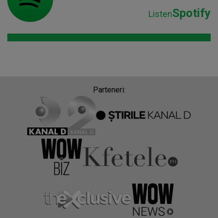
Spotify
Listen
Parteneri: