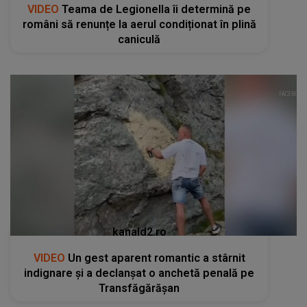
VIDEO
Teama de Legionella îi determină pe
români să renunțe la aerul condiționat în plină
caniculă
kanald2.ro
VIDEO
Un gest aparent romantic a stârnit
indignare și a declanșat o anchetă penală pe
Transfăgărășan