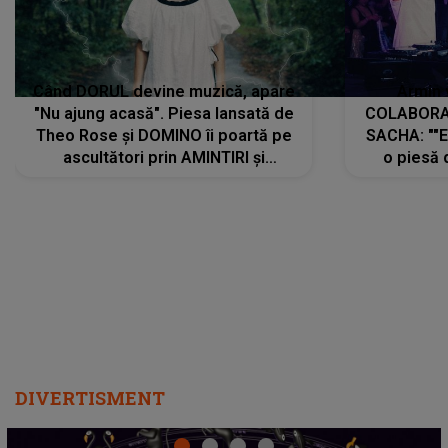
Când DORUL devine muzică, apare
Armin 
"Nu ajung acasă". Piesa lansată de
COLABORAR
Theo Rose și DOMINO îi poartă pe
SACHA: ""E
ascultători prin AMINTIRI și
o piesă 
REGĂSIRI, iar drumul emoțiilor
imediat pre
trece prin sufletul publicului:
cu mine șt
"Pentru toți cei care au plecat
păstrăm do
departe ca să le fie mai bine"
DIVERTISMENT