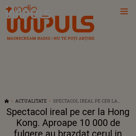
Radio Impuls
ACTUALITATE
SPECTACOL IREAL PE CER LA
HONG KONG. APROAPE 10 000 DE
Spectacol ireal pe cer la Hong
FULGERE AU BRAZDAT CERUL IN
TIMPUL NOPTII, ILUMINATA CA
Kong. Aproape 10 000 de
ZIUA
fulgere au brazdat cerul in