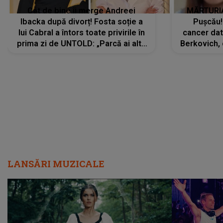
Cât de bine îi merge Andreei
MĂRTURIA
Ibacka după divorț! Fosta soție a
Pușcău!
lui Cabral a întors toate privirile în
cancer dato
prima zi de UNTOLD: „Parcă ai altă
Berkovich, 
strălucire, emani putere,
accident ru
încredere, siguranță...”
Dacă nu 
LANSĂRI MUZICALE