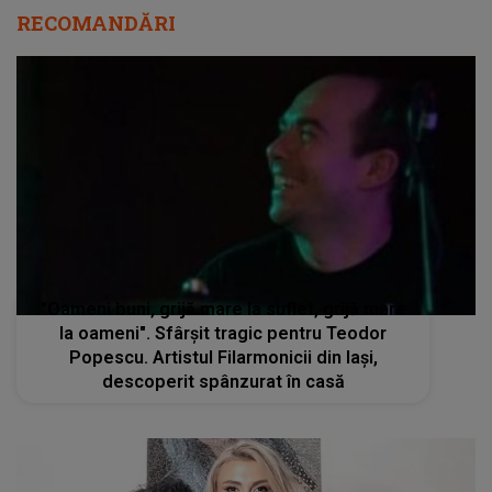
RECOMANDĂRI
"Oameni buni, grijă mare la suflet, grijă mare
la oameni". Sfârșit tragic pentru Teodor
Popescu. Artistul Filarmonicii din Iași,
descoperit spânzurat în casă