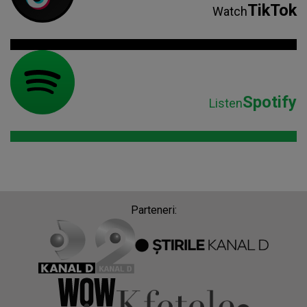
TikTok
Watch
Spotify
Listen
Parteneri: