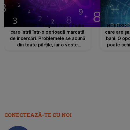
HOROSCOP 7 august 2026. Zodia
HOROSCOP 
care intră într-o perioadă marcată
care are șa
de încercări. Problemele se adună
bani. O opo
din toate părțile, iar o veste
poate schi
neașteptată îi dă planurile peste
la
cap
CONECTEAZĂ-TE CU NOI