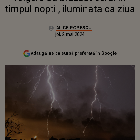
timpul noptii, iluminata ca ziua
Autor:
ALICE POPESCU
Publicat:
joi, 2 mai 2024
Actualizat:
joi, 2 mai 2024
Adaugă-ne ca sursă preferată în Google