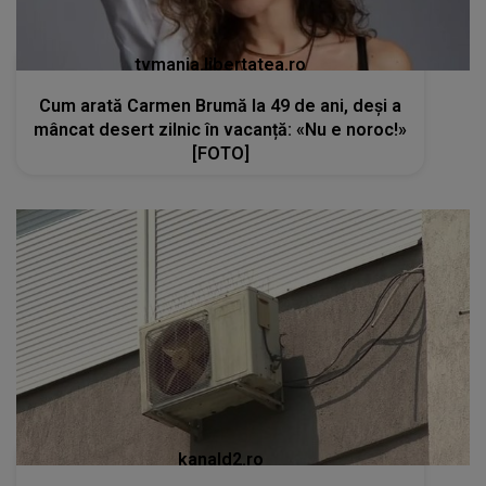
tvmania.libertatea.ro
Cum arată Carmen Brumă la 49 de ani, deși a
mâncat desert zilnic în vacanță: «Nu e noroc!»
[FOTO]
kanald2.ro