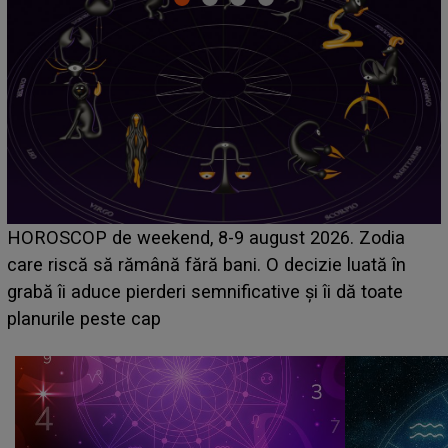
Emanuel a ținut ACEST DETALIU ASCUNS până
acum! În fața Alexandrei, concurentul din Casa Iubirii
face o MĂRTURISIRE NEAȘTEPTATĂ despre mama
sa: "I-am spus și ei în față, eu nu te iubesc pentru
că..."