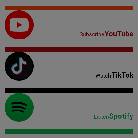
YouTube
Subscribe
TikTok
Watch
Spotify
Listen