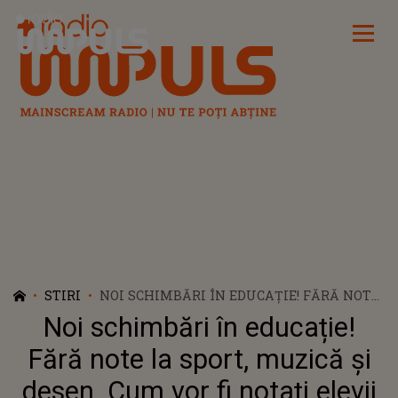
Radio Impuls
STIRI
NOI SCHIMBĂRI ÎN EDUCAȚIE! FĂRĂ NOTE
LA SPORT, MUZICĂ ȘI DESEN. CUM VOR FI
Noi schimbări în educație!
NOTAȚI ELEVII LA ACESTE DISCIPLINE
Fără note la sport, muzică și
desen. Cum vor fi notați elevii