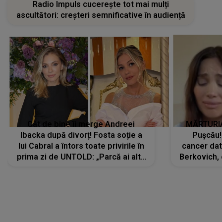
Radio Impuls cucerește tot mai mulți
ascultători: creșteri semnificative în audiență
Cât de bine îi merge Andreei
MĂRTURIA
Ibacka după divorț! Fosta soție a
Pușcău!
lui Cabral a întors toate privirile în
cancer dato
prima zi de UNTOLD: „Parcă ai altă
Berkovich, 
strălucire, emani putere,
accident ru
încredere, siguranță...”
Dacă nu 