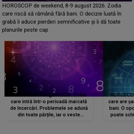
Emanuel a ținut ACEST DETALIU ASCUNS până
acum! În fața Alexandrei, concurentul din Casa Iubirii
face o MĂRTURISIRE NEAȘTEPTATĂ despre mama
sa: "I-am spus și ei în față, eu nu te iubesc pentru
că..."
HOROSCOP 7 august 2026. Zodia
HOROSCOP 
care intră într-o perioadă marcată
care are șa
de încercări. Problemele se adună
bani. O opo
din toate părțile, iar o veste
poate schi
neașteptată îi dă planurile peste
la
cap