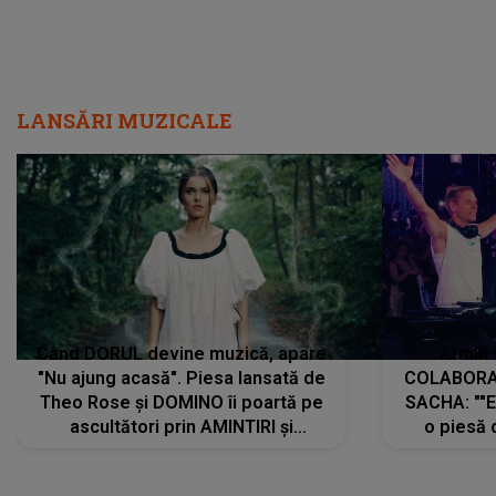
LANSĂRI MUZICALE
Când DORUL devine muzică, apare
Armin 
"Nu ajung acasă". Piesa lansată de
COLABORAR
Theo Rose și DOMINO îi poartă pe
SACHA: ""E
ascultători prin AMINTIRI și
o piesă 
REGĂSIRI, iar drumul emoțiilor
imediat pre
trece prin sufletul publicului:
cu mine șt