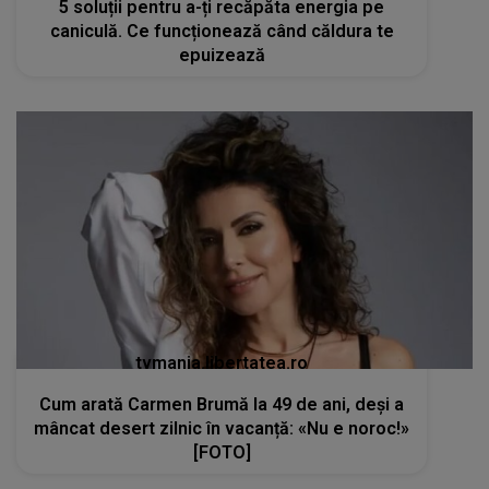
5 soluții pentru a-ți recăpăta energia pe
caniculă. Ce funcționează când căldura te
epuizează
tvmania.libertatea.ro
Cum arată Carmen Brumă la 49 de ani, deși a
mâncat desert zilnic în vacanță: «Nu e noroc!»
[FOTO]