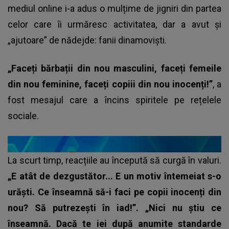
mediul online i-a adus o mulțime de jigniri din partea
celor care îi urmăresc activitatea, dar a avut și
„ajutoare” de nădejde: fanii dinamoviști.
„Faceți bărbații din nou masculini, faceți femeile
din nou feminine, faceți copiii din nou inocenți!”
, a
fost mesajul care a încins spiritele pe rețelele
sociale.
La scurt timp, reacțiile au începută să curgă în valuri.
„E atât de dezgustător... E un motiv întemeiat s-o
urăști. Ce înseamnă să-i faci pe copii inocenți din
nou? Să putrezești în iad!”. „Nici nu știu ce
înseamnă. Dacă te iei după anumite standarde