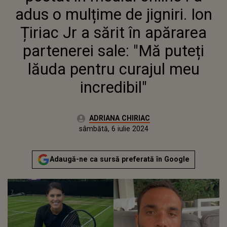
PARTENEREI SALE: "MĂ PUTEȚI
adus o mulțime de jigniri. Ion
LĂUDA PENTRU CURAJUL MEU
INCREDIBIL"
Țiriac Jr a sărit în apărarea
partenerei sale: "Mă puteți
lăuda pentru curajul meu
incredibil"
Autor:
ADRIANA CHIRIAC
Publicat:
joi, 6 iulie 2023
Actualizat:
sâmbătă, 6 iulie 2024
Adaugă-ne ca sursă preferată în Google