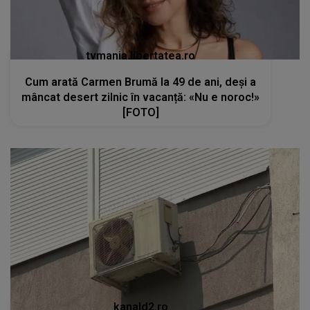
kanald2.ro
VIDEO
Teama de Legionella îi determină pe
români să renunțe la aerul condiționat în plină
caniculă