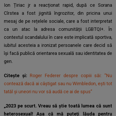
Ion Țiriac jr
a reacționat rapid, după ce Sorana
Cîrstea a fost jignită îngrozitor, din pricina unui
mesaj de pe rețelele sociale, care a fost interpretat
ca un atac la adresa comunității LGBTQI+. În
contextul scandalului în care este implicată sportiva,
iubitul acesteia a ironizat persoanele care decid să
își facă publică orientarea sexuală sau identitatea de
gen.
Citește și:
Roger Federer despre copiii săi: “Nu
contează dacă ai câştigat sau nu Wimbledon, eşti tot
tatăl şi uneori nu vor să audă ce ai de spus”
„2023 pe scurt. Vreau să știe toată lumea că sunt
heterosexual! Așa că mă puteți lăuda pentru