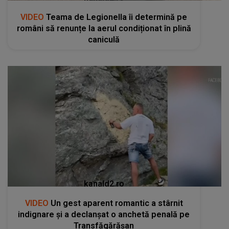
kanald2.ro
VIDEO
Un gest aparent romantic a stârnit
indignare și a declanșat o anchetă penală pe
Transfăgărășan
RECOMANDĂRI