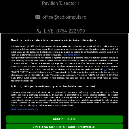
© 2019-2026 DOGAN MEDIA INTERNATIONAL SA, Toate
Nouă ne pasă ca datele tale personale să rămână confidențiale
drepturile rezervate.
Noi și partenerii noștri
589
stocăm și/sau accesăm informații pe dispozitivul dvs., precum identificatorii cookie unici pentru
prelucrarea datelor cu caracter personal. Puteți accepta sau gestiona preferințele dvs. făcând clic mai jos, respectiv vă
puteți opune utilizării unui interes legitim în orice moment pe pagina cu politica de confidențialitate. Aceste alegeri vor fi
raportate partenerilor noștri și nu vă vor afecta navigarea.
Mai multe detalii
Noi si partenerii nostri (retelele de socializare si agentiile de publicitate partenere, precum si furnizorii nostri de servicii de
date analitice) prelucram date pentru a permite website-ului sa functioneze, pentru a personaliza continutul si anunturile
publicitare afisate in functie de interesele si/sau profilul dvs., pentru a va oferi functionalitati aferente retelelor de
socializare si pentru a analiza traficul pe website. Beneficiati de drepturile prevazute de art. 15-22 din GDPR in legatura
cu prelucrarea datelor cu caracter personal. Aceste drepturi pot fi exercitate prin modalitatea indicata
aici
. Prin click pe
“ACCEPT TOATE”, acceptati folosirea tuturor Tehnologiilor de tip Cookie, care implica inclusiv acceptul dvs. cu privire la
stocarea/accesarea informatiilor de catre Vendor-ii cu care colaboram. Prin click pe “VREAU SA MODIFIC SETARILE
INDIVIDUAL” puteti schimba preferintele in mod individual, mai putin cele legate de cookie strict necesare pentru
functionarea website-ului.
Atât noi, cât și partenerii noștri prelucrăm datele pentru a oferi:
Stocarea și/sau accesarea informațiilor de pe un dispozitiv. Măsurarea performanței reclamelor. Utilizarea profilurilor
pentru selectarea conținutului personalizat. Dezvoltarea și îmbunătățirea serviciilor. Crearea profilurilor de conținut
personalizat. Utilizarea profilurilor pentru selectarea publicității personalizate. Crearea profilurilor pentru publicitate
personalizată. Măsurarea performanței conținutului. Înțelegerea publicului prin statistici sau combinații de date din surse
diferite. Utilizarea de date limitate pentru a selecta publicitatea. Utilizarea datelor limitate pentru a selecta conținutul.
Date precise de geolocație și identificarea prin scanarea dispozitivului.
Listă parteneri (furnizori)
MUSIC NON STOP
ACCEPT TOATE
Loading...
ZAYN feat. SIA - Dusk Till Dawn
VREAU SA MODIFIC SETARILE INDIVIDUAL