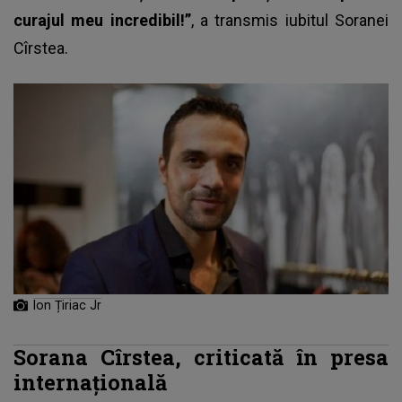
curajul meu incredibil!”
, a transmis iubitul Soranei
Cîrstea.
Ion Țiriac Jr
Sorana Cîrstea, criticată în presa
internațională