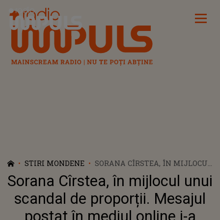
Radio Impuls
STIRI MONDENE
SORANA CÎRSTEA, ÎN MIJLOCUL
UNUI SCANDAL DE PROPORȚII.
Sorana Cîrstea, în mijlocul unui
MESAJUL POSTAT ÎN MEDIUL
ONLINE I-A ADUS O MULȚIME
scandal de proporții. Mesajul
DE JIGNIRI. ION ȚIRIAC JR A
postat în mediul online i-a
SĂRIT ÎN APĂRAREA