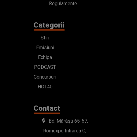
Echipa
PODCAST
Concursuri
HOT40
Contact
Bd. Mărăști 65-67,
Romexpo Intrarea C,
Pavilion T, sector 1
office@radioimpuls.ro
LIVE : 0754-222.999
WhatsApp: 0754-222.999