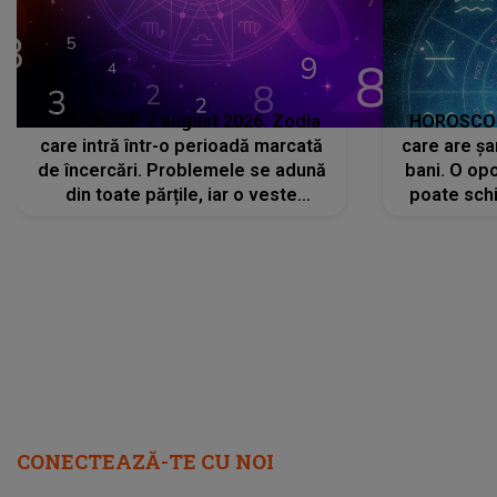
neașteptată îi dă planurile peste
la
cap
CONECTEAZĂ-TE CU NOI
Facebook
Like