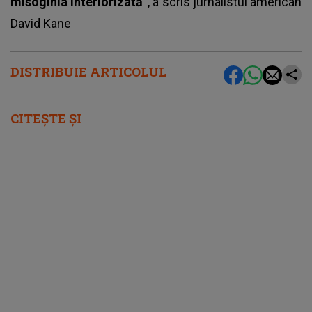
misoginia interiorizată”
, a scris jurnalistul american
David Kane
DISTRIBUIE ARTICOLUL
CITEȘTE ȘI
femeia.ro