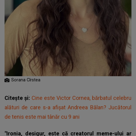
Sorana Cîrstea
Citește și:
Cine este Victor Cornea, bărbatul celebru
alături de care s-a afișat Andreea Bălan? Jucătorul
de tenis este mai tânăr cu 9 ani
"Ironia, desigur, este că creatorul meme-ului ar