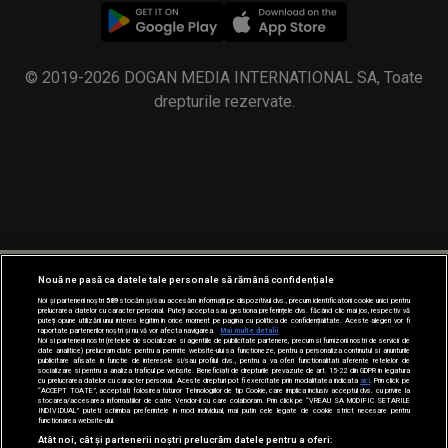
© 2019-2026 DOGAN MEDIA INTERNATIONAL SA, Toate
drepturile rezervate.
Nouă ne pasă ca datele tale personale să rămână confidențiale
Noi și partenerii noștri
589
stocăm și/sau accesăm informații pe dispozitivul dvs., precum identificatorii cookie unici pentru
prelucrarea datelor cu caracter personal. Puteți accepta sau gestiona preferințele dvs. făcând clic mai jos, respectiv vă
puteți opune utilizării unui interes legitim în orice moment pe pagina cu politica de confidențialitate. Aceste alegeri vor fi
raportate partenerilor noștri și nu vă vor afecta navigarea.
Mai multe detalii
Noi si partenerii nostri (retelele de socializare si agentiile de publicitate partenere, precum si furnizorii nostri de servicii de
date analitice) prelucram date pentru a permite website-ului sa functioneze, pentru a personaliza continutul si anunturile
publicitare afisate in functie de interesele si/sau profilul dvs., pentru a va oferi functionalitati aferente retelelor de
socializare si pentru a analiza traficul pe website. Beneficiati de drepturile prevazute de art. 15-22 din GDPR in legatura
cu prelucrarea datelor cu caracter personal. Aceste drepturi pot fi exercitate prin modalitatea indicata
aici
. Prin click pe
“ACCEPT TOATE”, acceptati folosirea tuturor Tehnologiilor de tip Cookie, care implica inclusiv acceptul dvs. cu privire la
stocarea/accesarea informatiilor de catre Vendor-ii cu care colaboram. Prin click pe “VREAU SA MODIFIC SETARILE
INDIVIDUAL” puteti schimba preferintele in mod individual, mai putin cele legate de cookie strict necesare pentru
functionarea website-ului.
Atât noi, cât și partenerii noștri prelucrăm datele pentru a oferi: