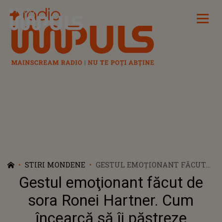
Radio Impuls
STIRI MONDENE
GESTUL EMOŢIONANT FĂCUT
DE SORA RONEI HARTNER. CUM
Gestul emoţionant făcut de
ÎNCEARCĂ SĂ ÎI PĂSTREZE
AMINTIREA VIE: "CU ULTIMELE
sora Ronei Hartner. Cum
PUTERI"
încearcă să îi păstreze