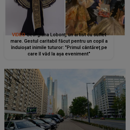
VIDEO
Georgiana Lobonț, un artist cu suflet
mare. Gestul caritabil făcut pentru un copil a
înduioşat inimile tuturor: "Primul cântăreţ pe
care îl văd la așa eveniment"