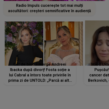
Radio Impuls cucerește tot mai mulți
ascultători: creșteri semnificative în audiență
Cât de bine îi merge Andreei
MĂRTURIA
Ibacka după divorț! Fosta soție a
Pușcău!
lui Cabral a întors toate privirile în
cancer dato
prima zi de UNTOLD: „Parcă ai altă
Berkovich, 
strălucire, emani putere,
accident ru
încredere, siguranță...”
Dacă nu 