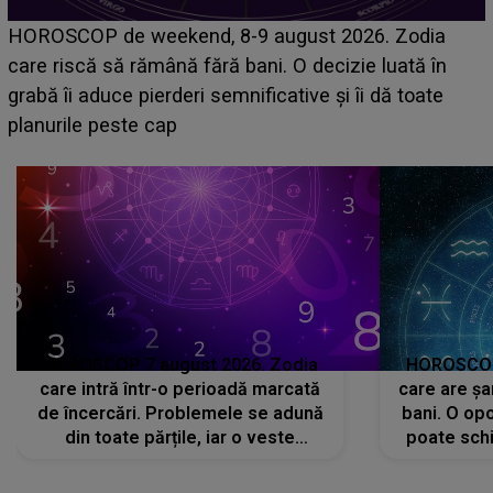
Emanuel a ținut ACEST DETALIU ASCUNS până
acum! În fața Alexandrei, concurentul din Casa Iubirii
face o MĂRTURISIRE NEAȘTEPTATĂ despre mama
sa: "I-am spus și ei în față, eu nu te iubesc pentru
că..."
HOROSCOP 7 august 2026. Zodia
HOROSCOP 
care intră într-o perioadă marcată
care are șa
de încercări. Problemele se adună
bani. O opo
din toate părțile, iar o veste
poate schi
neașteptată îi dă planurile peste
la
cap