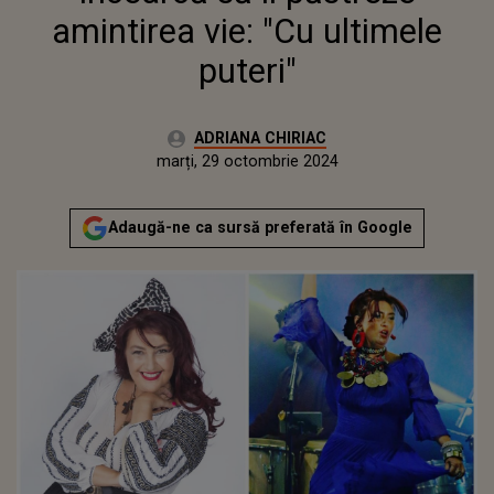
amintirea vie: "Cu ultimele
puteri"
Autor:
ADRIANA CHIRIAC
Publicat:
marți, 29 octombrie 2024
Actualizat:
marți, 29 octombrie 2024
Adaugă-ne ca sursă preferată în Google