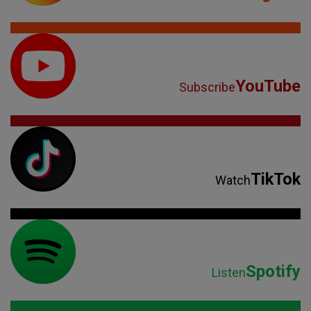
YouTube
Subscribe
TikTok
Watch
Spotify
Listen