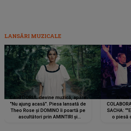
LANSĂRI MUZICALE
Când DORUL devine muzică, apare
Armin 
"Nu ajung acasă". Piesa lansată de
COLABORAR
Theo Rose și DOMINO îi poartă pe
SACHA: ""E
ascultători prin AMINTIRI și
o piesă 
REGĂSIRI, iar drumul emoțiilor
imediat pre
trece prin sufletul publicului:
cu mine șt