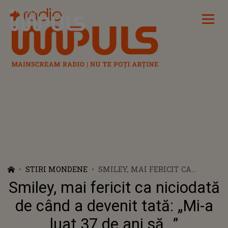
Radio Impuls
STIRI MONDENE
SMILEY, MAI FERICIT CA
NICIODATĂ DE CÂND A DEVENIT
Smiley, mai fericit ca niciodată
TATĂ: „MI-A LUAT 37 DE ANI
SĂ...”
de când a devenit tată: „Mi-a
luat 37 de ani să...”