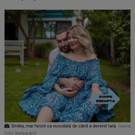
Smiley, mai fericit ca niciodată de când a devenit tată
(sursa
foto: Instagram)