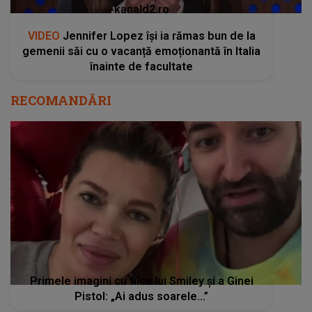
kanald2.ro
VIDEO
Jennifer Lopez își ia rămas bun de la
gemenii săi cu o vacanță emoționantă în Italia
înainte de facultate
RECOMANDĂRI
Primele imagini cu fiica lui Smiley și a Ginei
Pistol: „Ai adus soarele...”