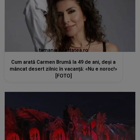
tvmania.libertatea.ro
Cum arată Carmen Brumă la 49 de ani, deși a
mâncat desert zilnic în vacanță: «Nu e noroc!»
[FOTO]