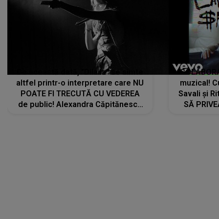
De această dată, "Dilaila" se simte
COLABORAR
altfel printr-o interpretare care NU
muzical! C
POATE FI TRECUTĂ CU VEDEREA
Savali și Ri
de public! Alexandra Căpitănescu
SĂ PRIV
a lansat VERSIUNEA LIVE a piesei