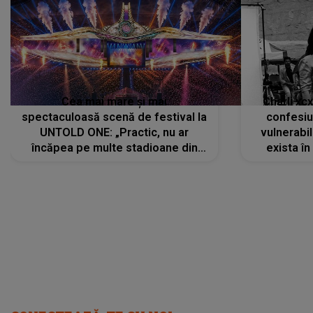
Cea mai mare și mai
Charli xc
spectaculoasă scenă de festival la
confesiu
UNTOLD ONE: „Practic, nu ar
vulnerabil
încăpea pe multe stadioane din
exista în
lume”. Evenimentul începe joi, 6
august 2026