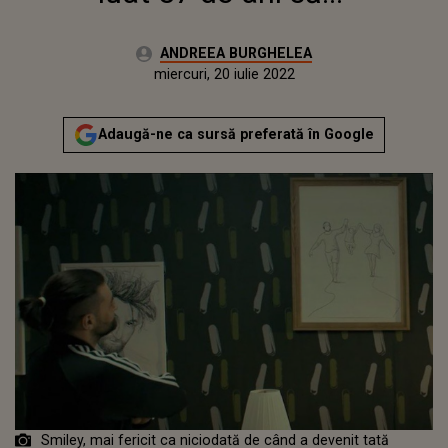
Autor:
ANDREEA BURGHELEA
Publicat:
marți, 16 martie 2021
Actualizat:
miercuri, 20 iulie 2022
Adaugă-ne ca sursă preferată în Google
Smiley, mai fericit ca niciodată de când a devenit tată