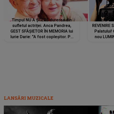
Timpul NU A ȘTERS durerea din
Tania Tu
sufletul actriței. Anca Pandrea,
REVENIRE 
GEST SFÂȘIETOR ÎN MEMORIA lui
Palatului!
Iurie Darie: "A fost copleșitor. Pe
nou LUMI
măsură ce trece timpul parcă..."
pentru a
cântece no
care abia 
LANSĂRI MUZICALE