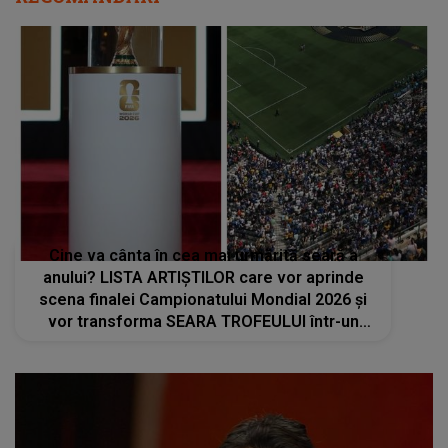
Cine va cânta în cea mai urmărită seară a
anului? LISTA ARTIȘTILOR care vor aprinde
scena finalei Campionatului Mondial 2026 și
vor transforma SEARA TROFEULUI într-un
show de neuitat: "Ceremonia de închidere va
încheia..."