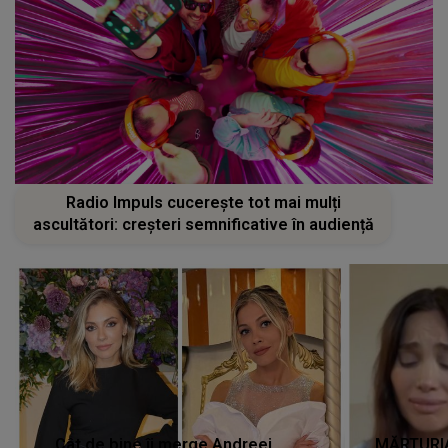
Radio Impuls cucerește tot mai mulți
ascultători: creșteri semnificative în audiență
Cât de bine îi merge Andreei
MĂRTURIA