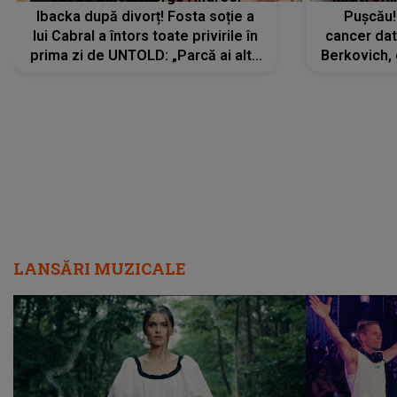
Ibacka după divorț! Fosta soție a
Pușcău!
lui Cabral a întors toate privirile în
cancer dato
prima zi de UNTOLD: „Parcă ai altă
Berkovich, 
strălucire, emani putere,
accident ru
încredere, siguranță...”
Dacă nu 
LANSĂRI MUZICALE