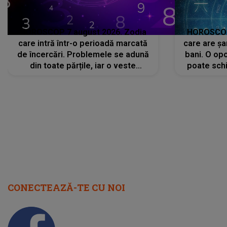
HOROSCOP 7 august 2026. Zodia
HOROSCOP 
care intră într-o perioadă marcată
care are șa
de încercări. Problemele se adună
bani. O opo
din toate părțile, iar o veste
poate schi
neașteptată îi dă planurile peste
la
cap
CONECTEAZĂ-TE CU NOI