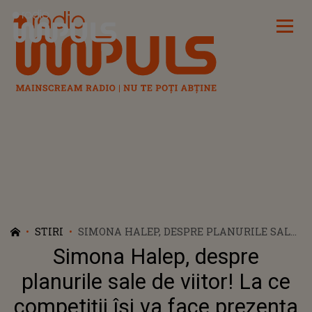
Radio Impuls
STIRI
SIMONA HALEP, DESPRE PLANURILE SALE
DE VIITOR! LA CE COMPETIȚII ÎȘI VA FACE
Simona Halep, despre
PREZENȚA SPORTIVA: ”VISUL MEU ESTE SĂ
AJUNG DIN NOU ÎN TOP 10”
planurile sale de viitor! La ce
competiții își va face prezența