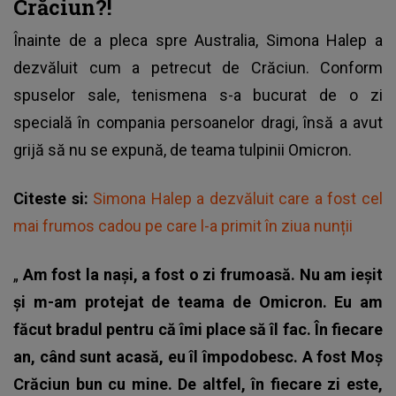
Crăciun?!
Înainte de a pleca spre Australia,
Simona Halep a
dezvăluit cum a petrecut de Crăciun
. Conform
spuselor sale, tenismena s-a bucurat de o zi
specială în compania persoanelor dragi, însă a avut
grijă să nu se expună, de teama tulpinii Omicron.
Citeste si:
Simona Halep a dezvăluit care a fost cel
mai frumos cadou pe care l-a primit în ziua nunții
„
Am fost la naşi, a fost o zi frumoasă. Nu am ieşit
şi m-am protejat de teama de Omicron. Eu am
făcut bradul pentru că îmi place să îl fac. În fiecare
an, când sunt acasă, eu îl împodobesc. A fost Moş
Crăciun bun cu mine. De altfel, în fiecare zi este,