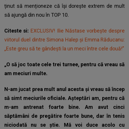
ținut să menționeze că își dorește extrem de mult
să ajungă din nou în TOP 10.
Citeste si:
EXCLUSIV! Ilie Năstase vorbește despre
viitorul duel dintre Simona Halep și Emma Răducanu:
„Este greu să te gândești la un meci între cele două!”
„O să joc toate cele trei turnee, pentru că vreau să
am meciuri multe.
N-am jucat prea mult anul acesta şi vreau să încep
să simt meciurile oficiale. Aşteptări am, pentru că
m-am antrenat foarte bine. Am avut cinci
săptămâni de pregătire foarte bune, dar în tenis
niciodată nu se ştie. Mă voi duce acolo cu