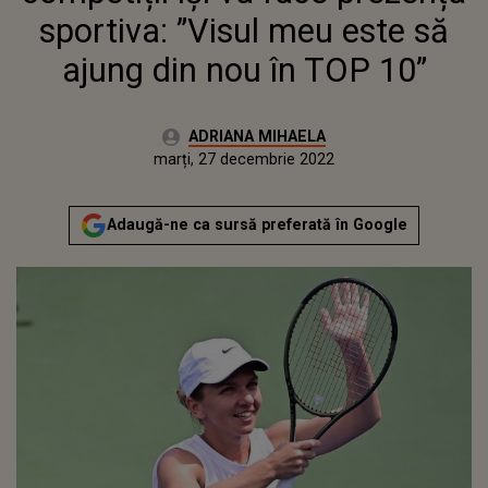
sportiva: ”Visul meu este să
ajung din nou în TOP 10”
Autor:
ADRIANA MIHAELA
Publicat:
luni, 27 decembrie 2021
Actualizat:
marți, 27 decembrie 2022
Adaugă-ne ca sursă preferată în Google