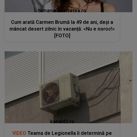
tvmania.libertatea.ro
Cum arată Carmen Brumă la 49 de ani, deși a
mâncat desert zilnic în vacanță: «Nu e noroc!»
[FOTO]
kanald2.ro
VIDEO
Teama de Legionella îi determină pe