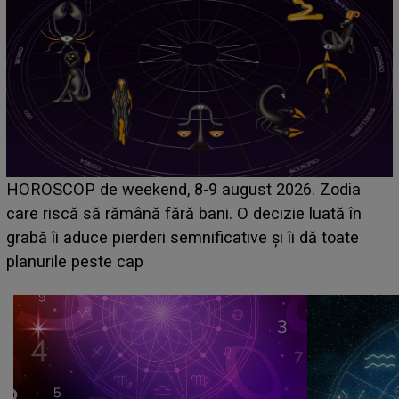
Emanuel a ținut ACEST DETALIU ASCUNS până
acum! În fața Alexandrei, concurentul din Casa Iubirii
face o MĂRTURISIRE NEAȘTEPTATĂ despre mama
sa: "I-am spus și ei în față, eu nu te iubesc pentru
că..."