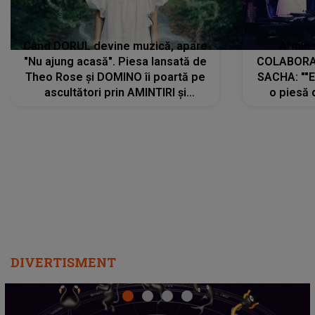
Când DORUL devine muzică, apare
Armin 
"Nu ajung acasă". Piesa lansată de
COLABORAR
Theo Rose și DOMINO îi poartă pe
SACHA: ""E
ascultători prin AMINTIRI și
o piesă 
REGĂSIRI, iar drumul emoțiilor
imediat pre
trece prin sufletul publicului:
cu mine șt
"Pentru toți cei care au plecat
păstrăm do
departe ca să le fie mai bine"
DIVERTISMENT