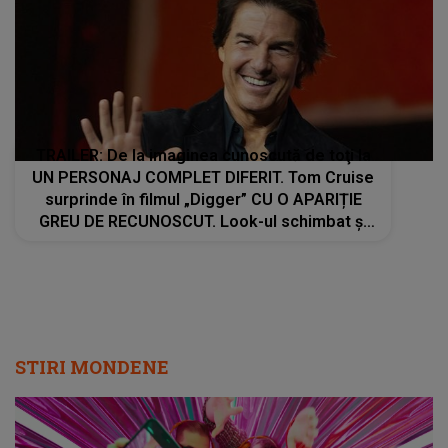
TRAILER: De la imaginea cunoscută de toţi la
UN PERSONAJ COMPLET DIFERIT. Tom Cruise
surprinde în filmul „Digger” CU O APARIȚIE
GREU DE RECUNOSCUT. Look-ul schimbat şi
detaliile personajului au făcut ca mulţi fani să
privească de două ori imaginile
STIRI MONDENE