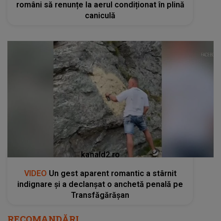
români să renunțe la aerul condiționat în plină
caniculă
kanald2.ro
VIDEO
Un gest aparent romantic a stârnit
indignare și a declanșat o anchetă penală pe
Transfăgărășan
RECOMANDĂRI