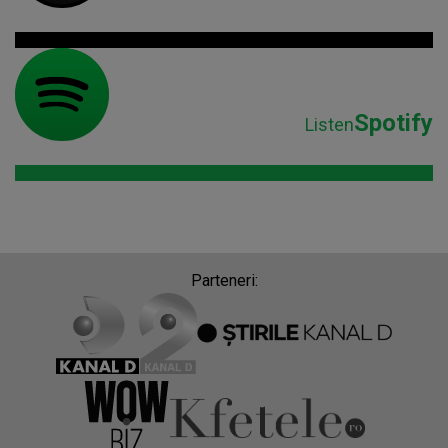
Spotify
Listen
Parteneri: