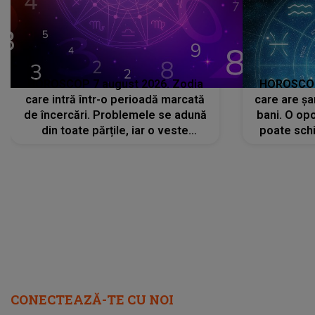
HOROSCOP 7 august 2026. Zodia
HOROSCOP 
care intră într-o perioadă marcată
care are șa
de încercări. Problemele se adună
bani. O opo
din toate părțile, iar o veste
poate schi
neașteptată îi dă planurile peste
la
cap
CONECTEAZĂ-TE CU NOI