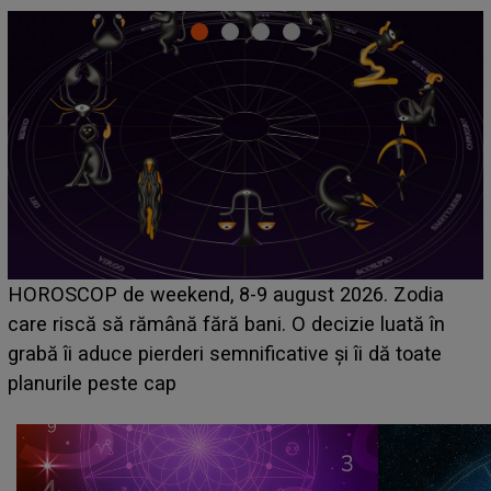
Emanuel a ținut ACEST DETALIU ASCUNS până
acum! În fața Alexandrei, concurentul din Casa Iubirii
face o MĂRTURISIRE NEAȘTEPTATĂ despre mama
sa: "I-am spus și ei în față, eu nu te iubesc pentru
că..."