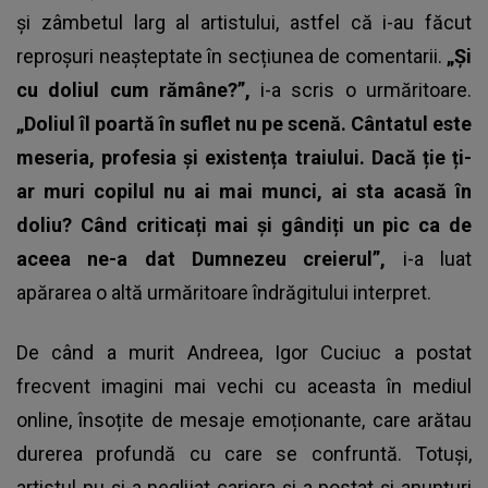
și zâmbetul larg al artistului, astfel că i-au făcut
reproșuri neașteptate în secțiunea de comentarii.
„Și
cu doliul cum rămâne?”,
i-a scris o urmăritoare.
„Doliul îl poartă în suflet nu pe scenă. Cântatul este
meseria, profesia și existența traiului. Dacă ție ți-
ar muri copilul nu ai mai munci, ai sta acasă în
doliu? Când criticați mai și gândiți un pic ca de
aceea ne-a dat Dumnezeu creierul”,
i-a luat
apărarea o altă urmăritoare îndrăgitului interpret.
De când a murit Andreea, Igor Cuciuc a postat
frecvent imagini mai vechi cu aceasta în mediul
online, însoțite de mesaje emoționante, care arătau
durerea profundă cu care se confruntă. Totuși,
artistul nu și-a neglijat cariera și a postat și anunțuri