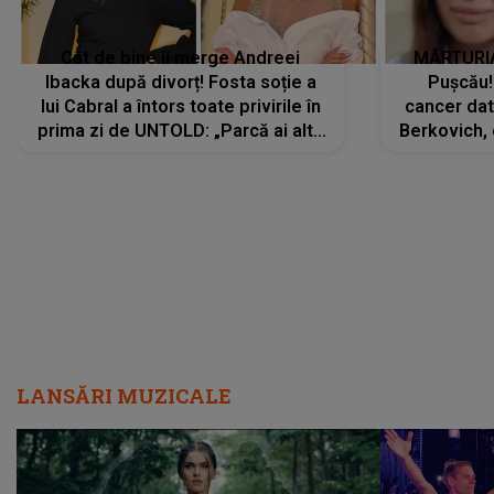
Cât de bine îi merge Andreei
MĂRTURIA
Ibacka după divorț! Fosta soție a
Pușcău!
lui Cabral a întors toate privirile în
cancer dato
prima zi de UNTOLD: „Parcă ai altă
Berkovich, 
strălucire, emani putere,
accident ru
încredere, siguranță...”
Dacă nu 
LANSĂRI MUZICALE