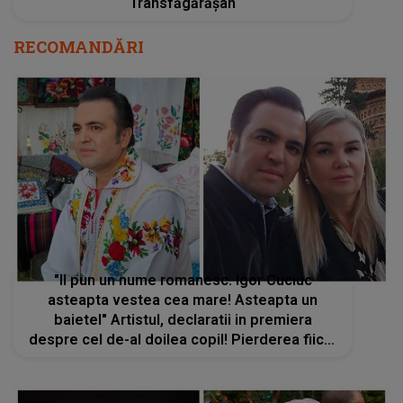
Transfăgărășan
RECOMANDĂRI
"II pun un nume romanesc. Igor Cuciuc
asteapta vestea cea mare! Asteapta un
baietel" Artistul, declaratii in premiera
despre cel de-al doilea copil! Pierderea fiicei
sale, Andreea, a lăsat un gol imens în familia
artistului