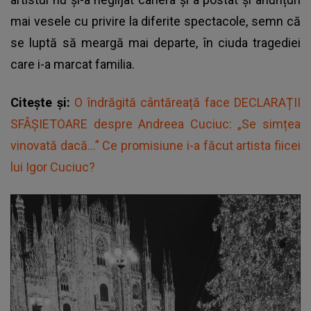
mai vesele cu privire la diferite spectacole, semn că
se luptă să meargă mai departe, în ciuda tragediei
care i-a marcat familia.
Citește și:
O îndrăgită cântăreață face DECLARAȚII
SFÂȘIETOARE despre Andreea Cuciuc: „Se simțea
vinovată dacă...” Ce promisiune i-a făcut artista fiicei
lui Igor Cuciuc?