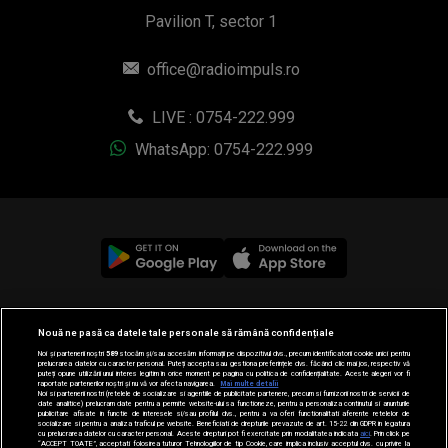
Pavilion T, sector 1
office@radioimpuls.ro
LIVE : 0754-222.999
WhatsApp: 0754-222.999
© 2019-2026 DOGAN MEDIA INTERNATIONAL SA, Toate
Nouă ne pasă ca datele tale personale să rămână confidențiale
drepturile rezervate.
Noi și partenerii noștri
589
stocăm și/sau accesăm informații pe dispozitivul dvs., precum identificatorii cookie unici pentru
prelucrarea datelor cu caracter personal. Puteți accepta sau gestiona preferințele dvs. făcând clic mai jos, respectiv vă
puteți opune utilizării unui interes legitim în orice moment pe pagina cu politica de confidențialitate. Aceste alegeri vor fi
raportate partenerilor noștri și nu vă vor afecta navigarea.
Mai multe detalii
Noi si partenerii nostri (retelele de socializare si agentiile de publicitate partenere, precum si furnizorii nostri de servicii de
date analitice) prelucram date pentru a permite website-ului sa functioneze, pentru a personaliza continutul si anunturile
publicitare afisate in functie de interesele si/sau profilul dvs., pentru a va oferi functionalitati aferente retelelor de
socializare si pentru a analiza traficul pe website. Beneficiati de drepturile prevazute de art. 15-22 din GDPR in legatura
cu prelucrarea datelor cu caracter personal. Aceste drepturi pot fi exercitate prin modalitatea indicata
aici
. Prin click pe
“ACCEPT TOATE”, acceptati folosirea tuturor Tehnologiilor de tip Cookie, care implica inclusiv acceptul dvs. cu privire la