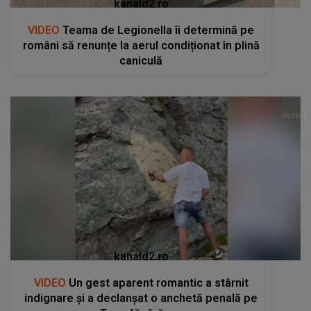
kanald2.ro
VIDEO
Teama de Legionella îi determină pe
români să renunțe la aerul condiționat în plină
caniculă
kanald2.ro
VIDEO
Un gest aparent romantic a stârnit
indignare și a declanșat o anchetă penală pe