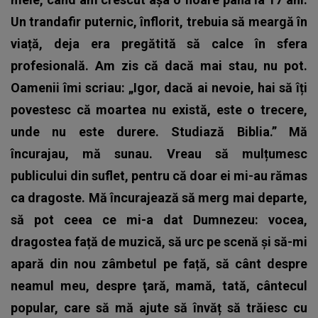
Un trandafir puternic, înflorit, trebuia să meargă în
viață, deja era pregătită să calce în sfera
profesională. Am zis că dacă mai stau, nu pot.
Oamenii îmi scriau: „Igor, dacă ai nevoie, hai să îți
povestesc că moartea nu există, este o trecere,
unde nu este durere. Studiază Biblia.” Mă
încurajau, mă sunau. Vreau să mulțumesc
publicului din suflet, pentru că doar ei mi-au rămas
ca dragoste. Mă încurajează să merg mai departe,
să pot ceea ce mi-a dat Dumnezeu: vocea,
dragostea față de muzică, să urc pe scenă și să-mi
apară din nou zâmbetul pe față, să cânt despre
neamul meu, despre ţară, mamă, tată, cântecul
popular, care să mă ajute să învăț să trăiesc cu