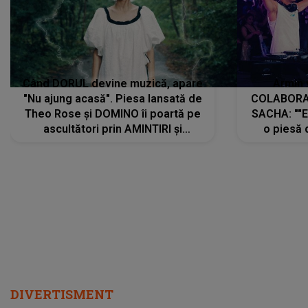
Când DORUL devine muzică, apare
Armin 
"Nu ajung acasă". Piesa lansată de
COLABORAR
Theo Rose și DOMINO îi poartă pe
SACHA: ""E
ascultători prin AMINTIRI și
o piesă 
REGĂSIRI, iar drumul emoțiilor
imediat pre
trece prin sufletul publicului:
cu mine șt
"Pentru toți cei care au plecat
păstrăm do
departe ca să le fie mai bine"
DIVERTISMENT