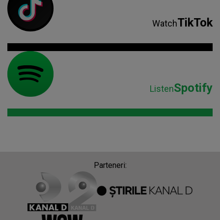
TikTok
Watch
Spotify
Listen
Parteneri: