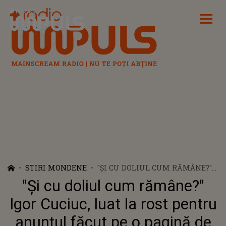
Radio Impuls
STIRI MONDENE
"ȘI CU DOLIUL CUM RĂMÂNE?"
IGOR CUCIUC, LUAT LA ROST
"Și cu doliul cum rămâne?"
PENTRU ANUNȚUL FĂCUT PE O
PAGINĂ DE SOCIALIZARE, DUPĂ
Igor Cuciuc, luat la rost pentru
CE INTERNAUȚII AU OBSERVAT
anunțul făcut pe o pagină de
ATITUDINEA ARTISTULUI