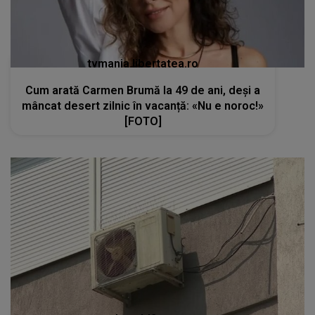
tvmania.libertatea.ro
Cum arată Carmen Brumă la 49 de ani, deși a
mâncat desert zilnic în vacanță: «Nu e noroc!»
[FOTO]