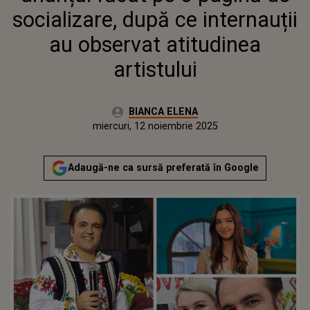
socializare, după ce internauții
au observat atitudinea
artistului
Autor:
BIANCA ELENA
Publicat:
miercuri, 12 noiembrie 2025
Actualizat:
miercuri, 12 noiembrie 2025
Adaugă-ne ca sursă preferată în Google