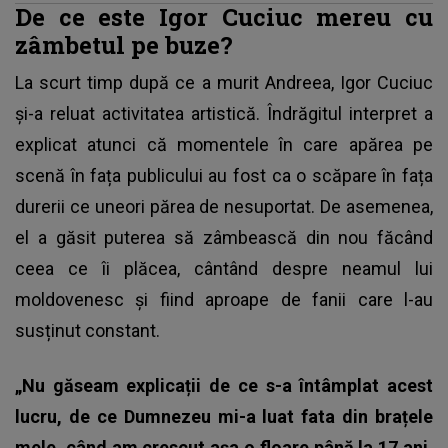
De ce este Igor Cuciuc mereu cu
zâmbetul pe buze?
La scurt timp după ce a murit Andreea, Igor Cuciuc
și-a reluat activitatea artistică. Îndrăgitul interpret a
explicat atunci că momentele în care apărea pe
scenă în fața publicului au fost ca o scăpare în fața
durerii ce uneori părea de nesuportat. De asemenea,
el a găsit puterea să zâmbească din nou făcând
ceea ce îi plăcea, cântând despre neamul lui
moldovenesc și fiind aproape de fanii care l-au
susținut constant.
„Nu găseam explicații de ce s-a întâmplat acest
lucru, de ce Dumnezeu mi-a luat fata din brațele
mele, când am crescut așa o floare până la 17 ani.