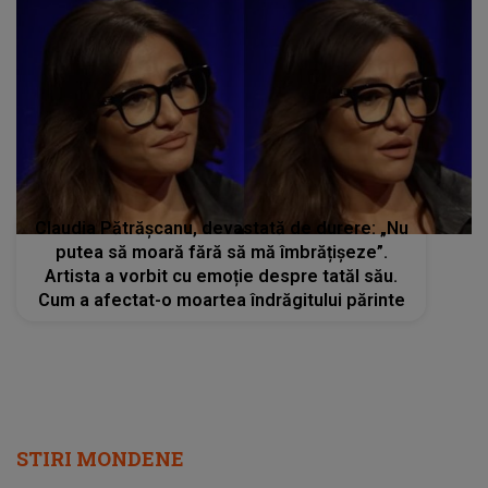
Claudia Pătrășcanu, devastată de durere: „Nu
putea să moară fără să mă îmbrățișeze”.
Artista a vorbit cu emoție despre tatăl său.
Cum a afectat-o moartea îndrăgitului părinte
STIRI MONDENE