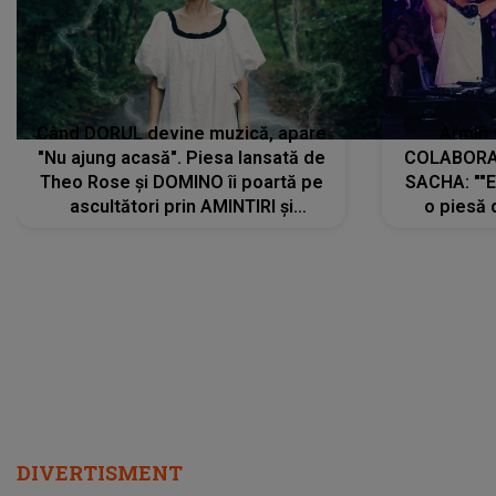
Când DORUL devine muzică, apare
Armin 
"Nu ajung acasă". Piesa lansată de
COLABORAR
Theo Rose și DOMINO îi poartă pe
SACHA: ""E
ascultători prin AMINTIRI și
o piesă 
REGĂSIRI, iar drumul emoțiilor
imediat pre
trece prin sufletul publicului:
cu mine șt
"Pentru toți cei care au plecat
păstrăm do
departe ca să le fie mai bine"
DIVERTISMENT