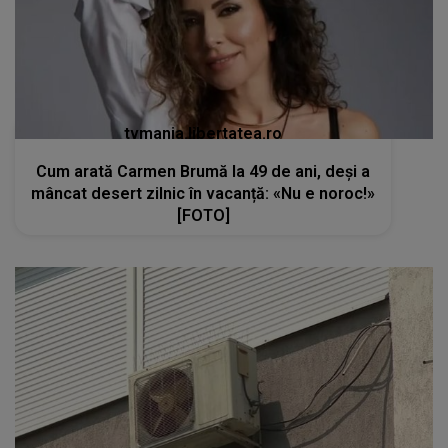
tvmania.libertatea.ro
Cum arată Carmen Brumă la 49 de ani, deși a
mâncat desert zilnic în vacanță: «Nu e noroc!»
[FOTO]