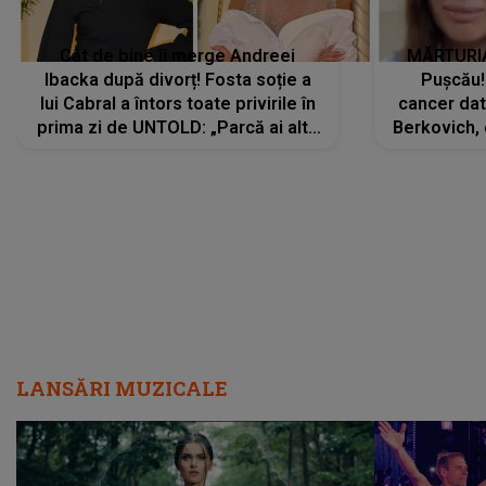
Cât de bine îi merge Andreei
MĂRTURIA
Ibacka după divorț! Fosta soție a
Pușcău!
lui Cabral a întors toate privirile în
cancer dato
prima zi de UNTOLD: „Parcă ai altă
Berkovich, 
strălucire, emani putere,
accident ru
încredere, siguranță...”
Dacă nu 
LANSĂRI MUZICALE