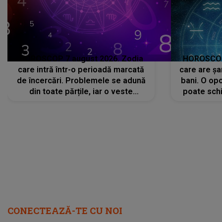
HOROSCOP 7 august 2026. Zodia
HOROSCOP 
care intră într-o perioadă marcată
care are șa
de încercări. Problemele se adună
bani. O opo
din toate părțile, iar o veste
poate schi
neașteptată îi dă planurile peste
la
cap
CONECTEAZĂ-TE CU NOI