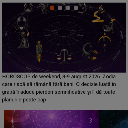
Emanuel a ținut ACEST DETALIU ASCUNS până
acum! În fața Alexandrei, concurentul din Casa Iubirii
face o MĂRTURISIRE NEAȘTEPTATĂ despre mama
sa: "I-am spus și ei în față, eu nu te iubesc pentru
că..."