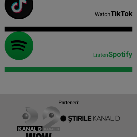
TikTok
Watch
Spotify
Listen
Parteneri: