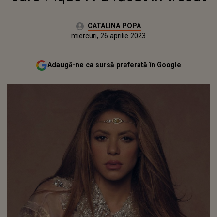
Autor:
CATALINA POPA
Publicat:
marți, 25 aprilie 2023
Actualizat:
miercuri, 26 aprilie 2023
Adaugă-ne ca sursă preferată în Google