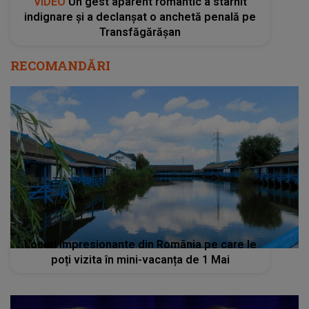
VIDEO
Un gest aparent romantic a stârnit
indignare și a declanșat o anchetă penală pe
Transfăgărășan
RECOMANDĂRI
Locuri impresionante din România pe care le
poți vizita în mini-vacanța de 1 Mai