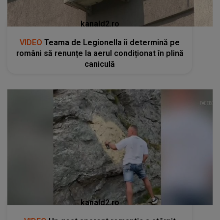
kanald2.ro
VIDEO
Teama de Legionella îi determină pe
români să renunțe la aerul condiționat în plină
caniculă
kanald2.ro