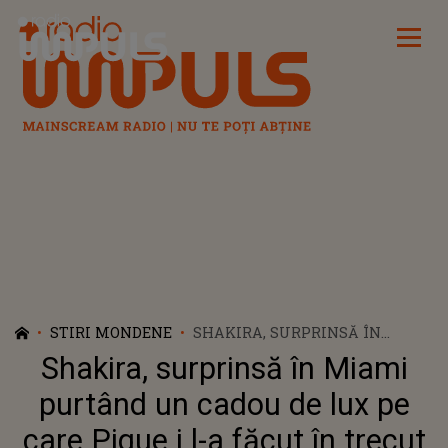
Radio Impuls
STIRI MONDENE
SHAKIRA, SURPRINSĂ ÎN
MIAMI PURTÂND UN CADOU DE
Shakira, surprinsă în Miami
LUX PE CARE PIQUE I L-A
FĂCUT ÎN TRECUT
purtând un cadou de lux pe
care Pique i l-a făcut în trecut