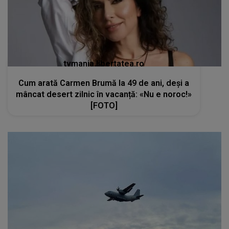
tvmania.libertatea.ro
Cum arată Carmen Brumă la 49 de ani, deși a
mâncat desert zilnic în vacanță: «Nu e noroc!»
[FOTO]