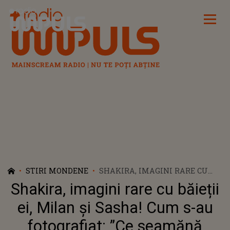
Radio Impuls
STIRI MONDENE
SHAKIRA, IMAGINI RARE CU
BĂIEȚII EI, MILAN ȘI SASHA!
Shakira, imagini rare cu băieții
CUM S-AU FOTOGRAFIAT: ”CE
SEAMĂNĂ MEZINUL CU TINE!”
ei, Milan și Sasha! Cum s-au
fotografiat: ”Ce seamănă