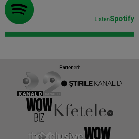
Spotify
Listen
Parteneri: