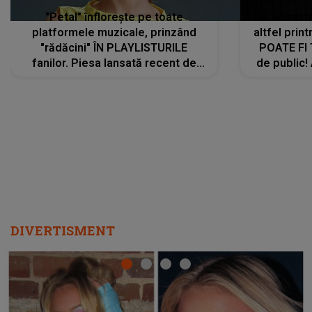
"Petal" înflorește pe toate
De această 
platformele muzicale, prinzând
altfel prin
"rădăcini" ÎN PLAYLISTURILE
POATE FI
fanilor. Piesa lansată recent de
de public!
Ariana Grande îi face pe
a lansat V
ascultători SĂ O ASCULTE PE
REPEAT
DIVERTISMENT