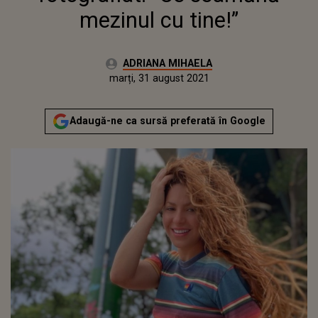
mezinul cu tine!”
Autor:
ADRIANA MIHAELA
Publicat:
marți, 31 august 2021
Actualizat:
marți, 31 august 2021
Adaugă-ne ca sursă preferată în Google