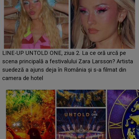
Ce a dezvăluit noua concurentă din "Casa Iubirii" l-a
luat prin surprindere pe Emanuel. CINE ESTE
BĂIATUL VIZAT de Alexandra?! Aflându-se în fața
faptului împlinit, A RECUNOSCUT IMEDIAT: "Am
avut..."