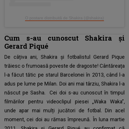
O postare distribuită de Shakira (@shakira)
Cum s-au cunoscut Shakira și
Gerard Piqué
De câțiva ani,
Shakira
și fotbalistul Gerard Pique
trăiesc o frumoasă poveste de dragoste! Cântăreața
l-a făcut tătic pe starul Barcelonei în 2013, când l-a
adus pe lume pe Milan. Doi ani mai târziu, Shakira l-a
născut pe Sasha. Cei doi s-au cunoscut în timpul
filmărilor pentru videoclipul piesei „Waka Waka”,
unde apar mai mulți jucători de fotbal. Din acel
moment, cei doi au rămas împreună. În luna martie
2011. Shakira și Gerard Piqué au confirmat că