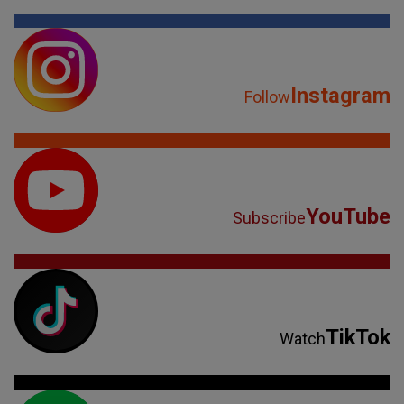
Instagram
Follow
YouTube
Subscribe
TikTok
Watch