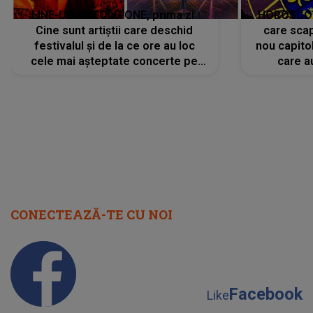
LINE-UP UNTOLD ONE, prima zi.
HOROSCOP 
Cine sunt artiștii care deschid
care scap
festivalul și de la ce ore au loc
nou capitol
cele mai așteptate concerte pe
care a
scena principală?
perioadă 
CONECTEAZĂ-TE CU NOI
Facebook
Like