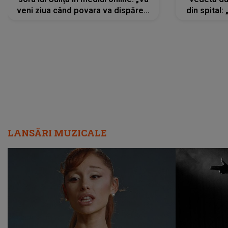
veni ziua când povara va dispărea,
din spital:
iar lacrimile...”
LANSĂRI MUZICALE