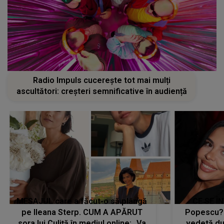
Radio Impuls cucerește tot mai mulți
ascultători: creșteri semnificative în audiență
MESAJUL care a făcut-o să plângă
CE SE Î
pe Ileana Sterp. CUM A APĂRUT
Popescu?
sora lui Culiță în mediul online: „Va
vedetă du