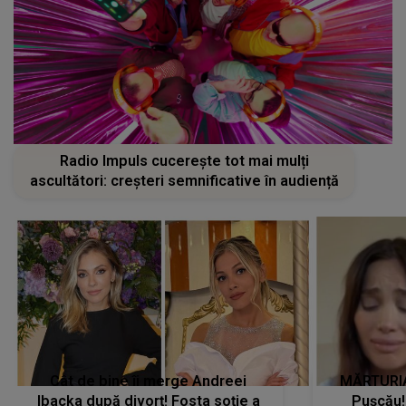
Radio Impuls cucerește tot mai mulți
ascultători: creșteri semnificative în audiență
Cât de bine îi merge Andreei
MĂRTURIA
Ibacka după divorț! Fosta soție a
Pușcău!