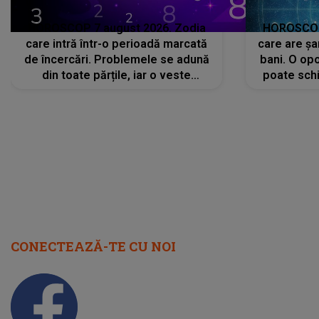
HOROSCOP 7 august 2026. Zodia
HOROSCOP 
care intră într-o perioadă marcată
care are șa
de încercări. Problemele se adună
bani. O opo
din toate părțile, iar o veste
poate schi
neașteptată îi dă planurile peste
la
cap
CONECTEAZĂ-TE CU NOI