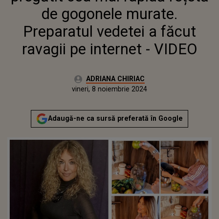
RAVAGII PE INTERNET - VIDEO
de gogonele murate.
Preparatul vedetei a făcut
ravagii pe internet - VIDEO
Autor:
ADRIANA CHIRIAC
Publicat:
miercuri, 8 noiembrie 2023
Actualizat:
vineri, 8 noiembrie 2024
Adaugă-ne ca sursă preferată în Google