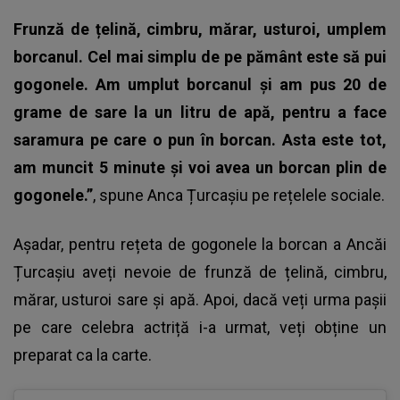
Frunză de țelină, cimbru, mărar, usturoi, umplem
borcanul. Cel mai simplu de pe pământ este să pui
gogonele. Am umplut borcanul și am pus 20 de
grame de sare la un litru de apă, pentru a face
saramura pe care o pun în borcan. Asta este tot,
am muncit 5 minute și voi avea un borcan plin de
gogonele.”
, spune
Anca Țurcașiu
pe rețelele sociale.
Așadar, pentru rețeta de gogonele la borcan a Ancăi
Țurcașiu aveți nevoie de frunză de țelină, cimbru,
mărar, usturoi sare și apă. Apoi, dacă veți urma pașii
pe care celebra actriță i-a urmat, veți obține un
preparat ca la carte.