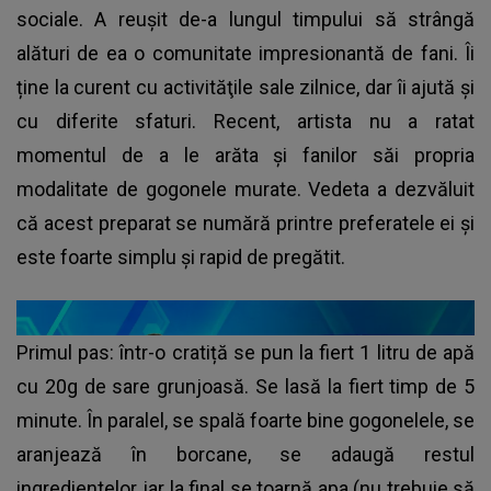
sociale. A reușit de-a lungul timpului să strângă
alături de ea o comunitate impresionantă de fani. Îi
ține la curent cu activităţile sale zilnice, dar îi ajută și
cu diferite sfaturi. Recent, artista nu a ratat
momentul de a le arăta și fanilor săi propria
modalitate de gogonele murate. Vedeta a dezvăluit
că acest preparat se numără printre preferatele ei și
este foarte simplu și rapid de pregătit.
Primul pas: într-o cratiță se pun la fiert 1 litru de apă
cu 20g de sare grunjoasă. Se lasă la fiert timp de 5
minute. În paralel, se spală foarte bine gogonelele, se
aranjează în borcane, se adaugă restul
ingredientelor, iar la final se toarnă apa (nu trebuie să