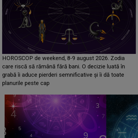
Emanuel a ținut ACEST DETALIU ASCUNS până
acum! În fața Alexandrei, concurentul din Casa Iubirii
face o MĂRTURISIRE NEAȘTEPTATĂ despre mama
sa: "I-am spus și ei în față, eu nu te iubesc pentru
că..."