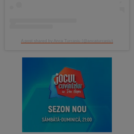
A post shared by Anca Turcasiu (@ancaturcasiu)