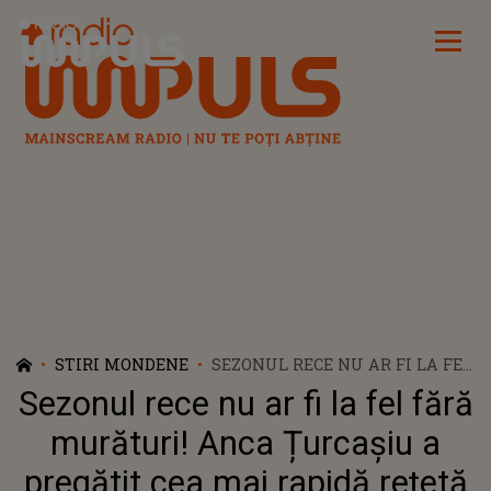
Radio Impuls
STIRI MONDENE
SEZONUL RECE NU AR FI LA FEL
FĂRĂ MURĂTURI! ANCA
Sezonul rece nu ar fi la fel fără
ȚURCAȘIU A PREGĂTIT CEA
MAI RAPIDĂ REȚETĂ DE
murături! Anca Țurcașiu a
GOGONELE MURATE.
pregătit cea mai rapidă rețetă
PREPARATUL VEDETEI A FĂCUT