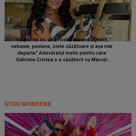
”Nu pot să zic că a fost o mare dragoste,
nebunie, pasiune, stele căzătoare și așa mai
departe” Adevăratul motiv pentru care
Gabriela Cristea s-a căsătorit cu Marcel
Toader
STIRI MONDENE