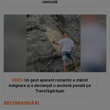
caniculă
kanald2.ro
VIDEO
Un gest aparent romantic a stârnit
indignare și a declanșat o anchetă penală pe
Transfăgărășan
RECOMANDĂRI