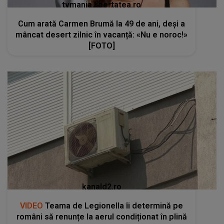
tvmania.libertatea.ro
Cum arată Carmen Brumă la 49 de ani, deși a
mâncat desert zilnic în vacanță: «Nu e noroc!»
[FOTO]
kanald2.ro
VIDEO
Teama de Legionella îi determină pe
români să renunțe la aerul condiționat în plină