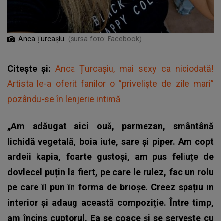
Anca Țurcașiu
(sursa foto: Facebook)
Citește și:
Anca Țurcașiu, mai sexy ca niciodată!
Artista le-a oferit fanilor o ”priveliște de zile mari”
pozându-se în lenjerie intimă
„Am adăugat aici ouă, parmezan, smântână
lichidă vegetală, boia iute, sare și piper. Am copt
ardeii kapia, foarte gustoși, am pus feliuțe de
dovlecel puțin la fiert, pe care le rulez, fac un rolu
pe care îl pun în forma de brioșe. Creez spațiu in
interior și adaug această compoziție. Între timp,
am încins cuptorul. Ea se coace și se servește cu