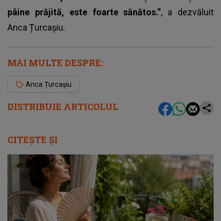
pâine prăjită, este foarte sănătos.”
, a dezvăluit
Anca Țurcașiu
.
MAI MULTE DESPRE:
Anca Țurcașiu
DISTRIBUIE ARTICOLUL
CITEȘTE ȘI