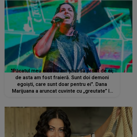
"Păcatul meu e că nu am știut să profit de ei,
de asta am fost fraieră. Sunt doi demoni
egoiști, care sunt doar pentru ei". Dana
Marijuana a aruncat cuvinte cu „greutate” în
războiul pe care îl are cu Sișu și Puya