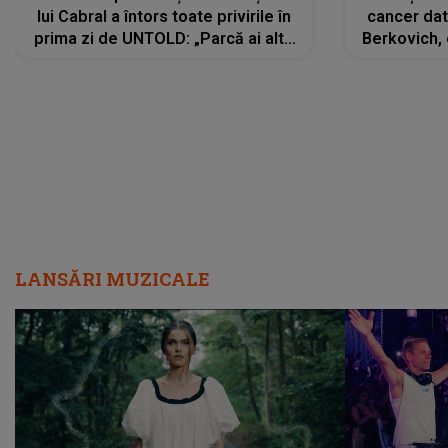
lui Cabral a întors toate privirile în
cancer dato
prima zi de UNTOLD: „Parcă ai altă
Berkovich, 
strălucire, emani putere,
accident ru
încredere, siguranță...”
Dacă nu 
LANSĂRI MUZICALE