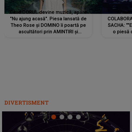
Când DORUL devine muzică, apare
Armin 
"Nu ajung acasă". Piesa lansată de
COLABORAR
Theo Rose și DOMINO îi poartă pe
SACHA: ""E
ascultători prin AMINTIRI și
o piesă 
REGĂSIRI, iar drumul emoțiilor
imediat pre
trece prin sufletul publicului:
cu mine șt
"Pentru toți cei care au plecat
păstrăm do
departe ca să le fie mai bine"
DIVERTISMENT