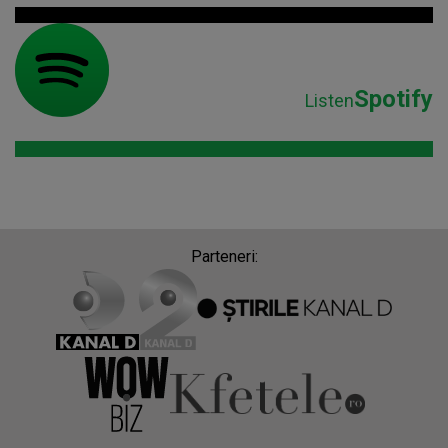
Spotify
Listen
Parteneri: