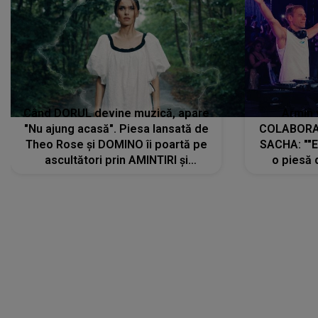
Când DORUL devine muzică, apare
Armin 
"Nu ajung acasă". Piesa lansată de
COLABORAR
Theo Rose și DOMINO îi poartă pe
SACHA: ""E
ascultători prin AMINTIRI și
o piesă 
REGĂSIRI, iar drumul emoțiilor
imediat pre
trece prin sufletul publicului:
cu mine șt
"Pentru toți cei care au plecat
păstrăm do
departe ca să le fie mai bine"