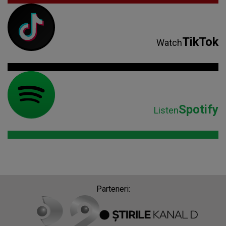
TikTok
Watch
Spotify
Listen
Parteneri: