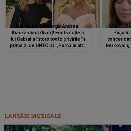
Cât de bine îi merge Andreei
MĂRTURIA
Ibacka după divorț! Fosta soție a
Pușcău!
lui Cabral a întors toate privirile în
cancer dato
prima zi de UNTOLD: „Parcă ai altă
Berkovich, 
strălucire, emani putere,
accident ru
încredere, siguranță...”
Dacă nu 
LANSĂRI MUZICALE