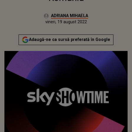
Autor:
ADRIANA MIHAELA
Publicat:
joi, 19 august 2021
Actualizat:
vineri, 19 august 2022
Adaugă-ne ca sursă preferată în Google