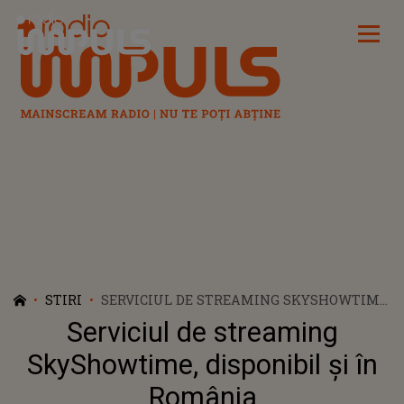
Radio Impuls
STIRI
SERVICIUL DE STREAMING SKYSHOWTIME,
DISPONIBIL ȘI ÎN ROMÂNIA
Serviciul de streaming
SkyShowtime, disponibil și în
România