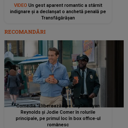
VIDEO
Un gest aparent romantic a stârnit
indignare și a declanșat o anchetă penală pe
Transfăgărășan
RECOMANDĂRI
Comedia ”Eliberează-l pe Guy” cu Ryan
Reynolds şi Jodie Comer în rolurile
principale, pe primul loc în box office-ul
românesc