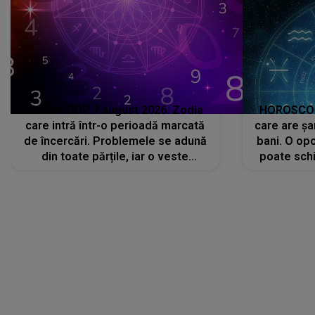
HOROSCOP 7 august 2026. Zodia
HOROSCOP 
care intră într-o perioadă marcată
care are șa
de încercări. Problemele se adună
bani. O opo
din toate părțile, iar o veste
poate schi
neașteptată îi dă planurile peste
la
cap