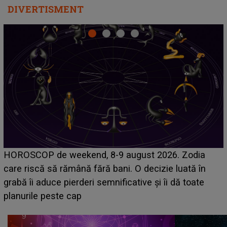
DIVERTISMENT
Emanuel a ținut ACEST DETALIU ASCUNS până
ia
acum! În fața Alexandrei, concurentul din Casa Iub
în
face o MĂRTURISIRE NEAȘTEPTATĂ despre m
te
sa: "I-am spus și ei în față, eu nu te iubesc pentr
că..."