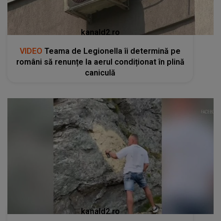
kanald2.ro
VIDEO
Teama de Legionella îi determină pe
români să renunțe la aerul condiționat în plină
caniculă
kanald2.ro