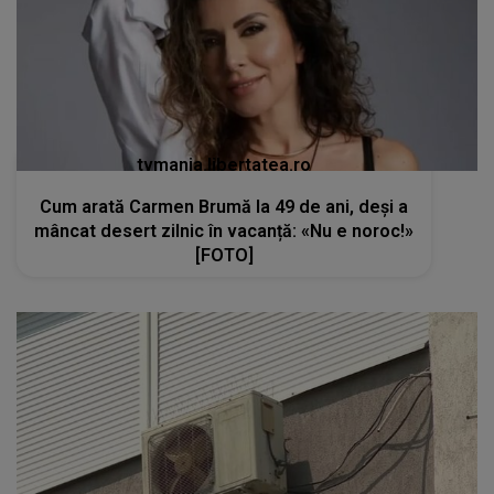
tvmania.libertatea.ro
Cum arată Carmen Brumă la 49 de ani, deși a
mâncat desert zilnic în vacanță: «Nu e noroc!»
[FOTO]