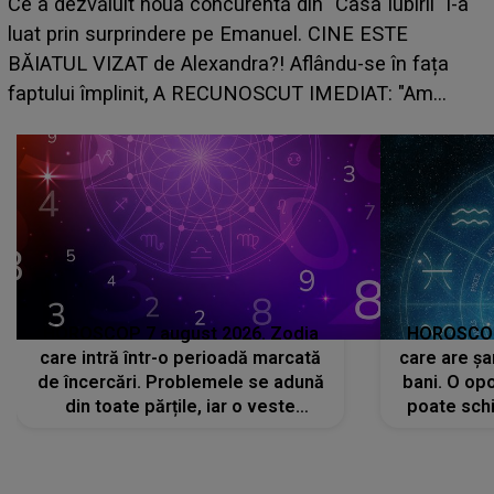
HOROSCOP de weekend, 8-9 august 2026. Zodia
care riscă să rămână fără bani. O decizie luată în
grabă îi aduce pierderi semnificative și îi dă toate
planurile peste cap
c
HOROSCOP 7 august 2026. Zodia
HOROSCOP 
care intră într-o perioadă marcată
care are șa
de încercări. Problemele se adună
bani. O opo
din toate părțile, iar o veste
poate schi
neașteptată îi dă planurile peste
la
cap