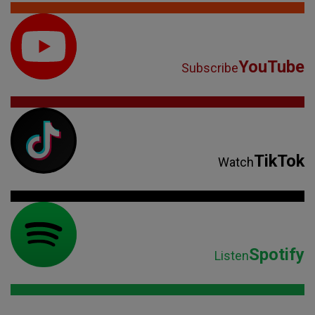
YouTube
Subscribe
TikTok
Watch
Spotify
Listen