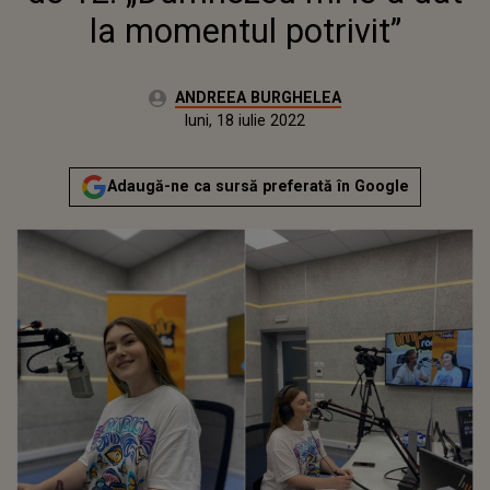
la momentul potrivit”
Autor:
ANDREEA BURGHELEA
Publicat:
luni, 18 iulie 2022
Actualizat:
luni, 18 iulie 2022
Adaugă-ne ca sursă preferată în Google