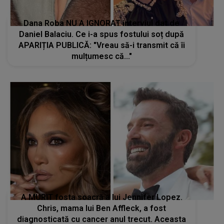
Dana Roba NU A IGNORAT interviul dat de
Daniel Balaciu. Ce i-a spus fostului soț după
APARIȚIA PUBLICĂ: "Vreau să-i transmit că îi
mulțumesc că..."
A MURIT fosta soacră a lui Jennifer Lopez.
Chris, mama lui Ben Affleck, a fost
diagnosticată cu cancer anul trecut. Aceasta