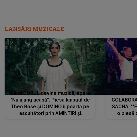
LANSĂRI MUZICALE
Când DORUL devine muzică, apare
Armin 
"Nu ajung acasă". Piesa lansată de
COLABORAR
Theo Rose și DOMINO îi poartă pe
SACHA: ""E
ascultători prin AMINTIRI și
o piesă 
REGĂSIRI, iar drumul emoțiilor
imediat pre
trece prin sufletul publicului:
cu mine șt
"Pentru toți cei care au plecat
păstrăm do