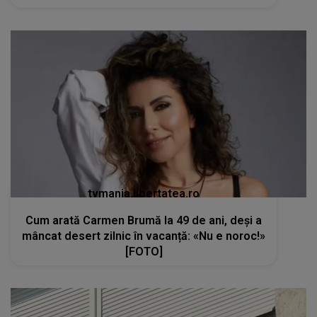
tvmania.libertatea.ro
Cum arată Carmen Brumă la 49 de ani, deși a
mâncat desert zilnic în vacanță: «Nu e noroc!»
[FOTO]