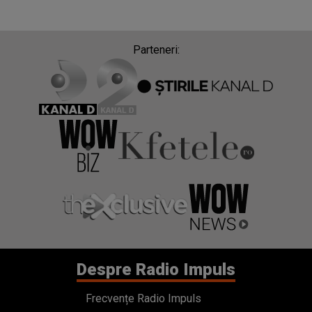
Parteneri:
Despre Radio Impuls
Frecvențe Radio Impuls