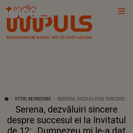
Radio Impuls
STIRI MONDENE
SERENA, DEZVĂLUIRI SINCERE
DESPRE SUCCESUL EI LA
Serena, dezvăluiri sincere
INVITATUL DE 12: „DUMNEZEU
MI LE-A DAT LA MOMENTUL
despre succesul ei la Invitatul
POTRIVIT”
de 12: „Dumnezeu mi le-a dat