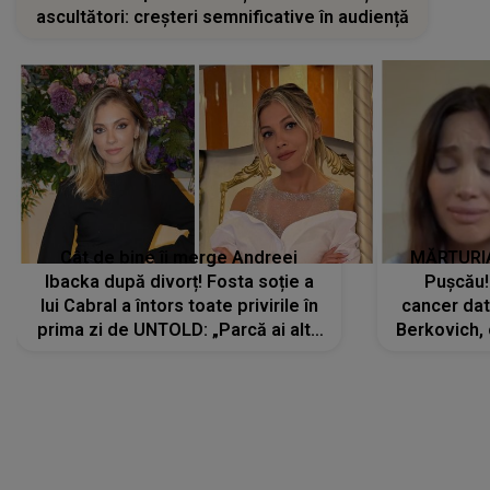
ascultători: creșteri semnificative în audiență
Cât de bine îi merge Andreei
MĂRTURIA
Ibacka după divorț! Fosta soție a
Pușcău!
lui Cabral a întors toate privirile în
cancer dato
prima zi de UNTOLD: „Parcă ai altă
Berkovich, 
strălucire, emani putere,
accident ru
încredere, siguranță...”
Dacă nu 