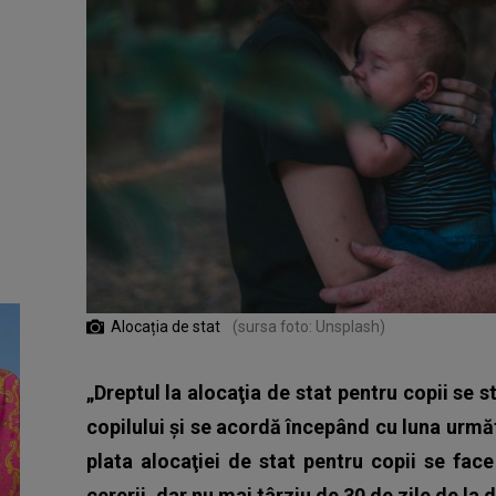
Alocația de stat
(sursa foto: Unsplash)
„Dreptul la alocaţia de stat pentru copii se 
copilului şi se acordă începând cu luna următ
plata alocaţiei de stat pentru copii se fa
cererii, dar nu mai târziu de 30 de zile de la 