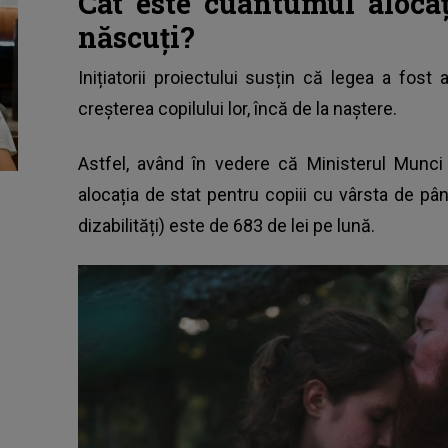
Cât este cuantumul alocaț
născuți?
Inițiatorii proiectului susțin că legea a fost a
creșterea copilului lor, încă de la naștere.
Astfel, având în vedere că Ministerul Munci 
alocația de stat
pentru copiii cu vârsta de până
dizabilități) este de 683 de lei pe lună.