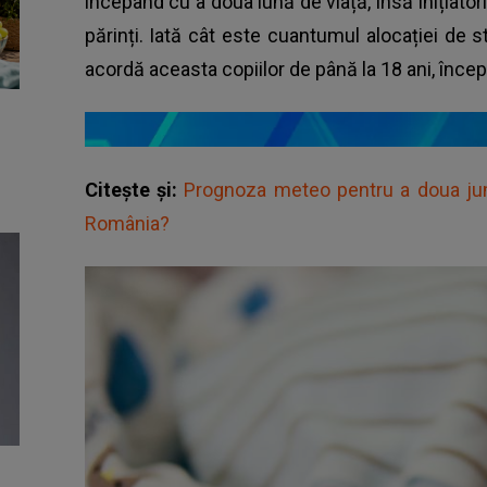
începând cu a doua lună de viață, însă inițiatori
părinți. Iată cât este cuantumul alocației de s
acordă aceasta copiilor de până la 18 ani, înce
Citește și:
Prognoza meteo pentru a doua jumă
România?