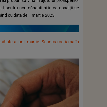
i își propun să vină în ajutorul proaspeților
tat pentru nou-născuți și în ce condiții se
pând cu data de 1 martie 2023.
tate a lunii martie: Se întoarce iarna în