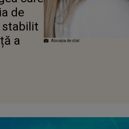
ia de
stabilit
ață a
Alocația de stat