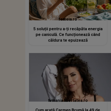
femeia.ro
5 soluții pentru a-ți recăpăta energia
pe caniculă. Ce funcționează când
căldura te epuizează
tvmania.libertatea.ro
Cum arată Carmen Brumă la 49 de