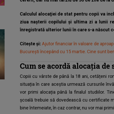
Calculul alocaţiei de stat pentru copii va in
ziua naşterii copilului şi ultima zi a lunii 
înregistrată ulterior lunii în care s-a născut c
Citește și:
Ajutor financiar în valoare de aproa
București începând cu 15 martie. Cine sunt bene
Cum se acordă alocația de 
Copiii cu vârste de până la 18 ani, cetățeni 
situația în care aceștia urmează cursurile înv
vor primi alocația până la finalul studiilor. T
școală trebuie să dovedească cu certificate 
bine întemeiate, în caz contrar, nu vor mai primi