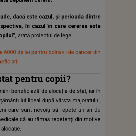
clude, dacă este cazul, şi perioada dintre
respective, în cazul în care cererea este
opilul”,
arată proiectul de lege.
pe 6000 de lei pentru bolnavii de cancer din
ficiarii
stat pentru copii?
români beneficiază de
alocația de stat
, iar în
ățământului liceal după vârsta majoratului,
inerii care sunt nevoiți să repete un an de
medicale că au rămas repetenți din motive
 alocație.