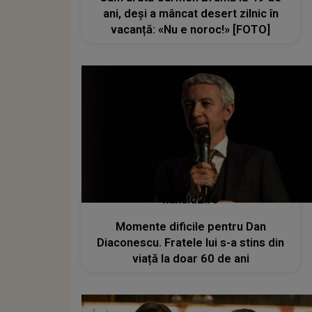
ani, deși a mâncat desert zilnic în
vacanță: «Nu e noroc!» [FOTO]
kanald2.ro
Momente dificile pentru Dan
Diaconescu. Fratele lui s-a stins din
viață la doar 60 de ani