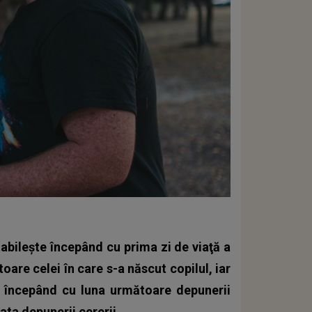
stabileşte începând cu prima zi de viaţă a
oare celei în care s-a născut copilul, iar
ce începând cu luna următoare depunerii
data depunerii cererii.