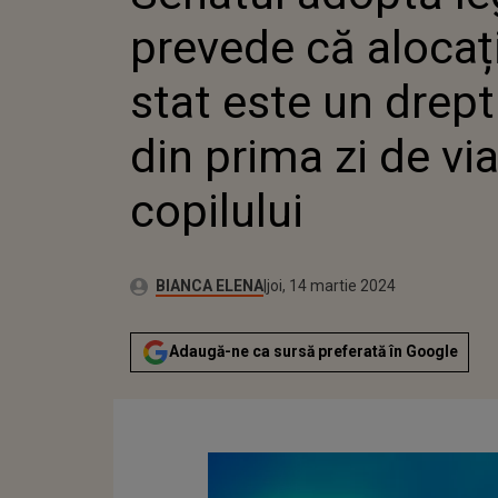
COPILULUI
prevede că alocaț
stat este un drept 
din prima zi de vi
copilului
Publicat:
Autor:
marți, 14 martie 2023
Actualizat:
BIANCA ELENA
joi, 14 martie 2024
Adaugă-ne ca sursă preferată în Google