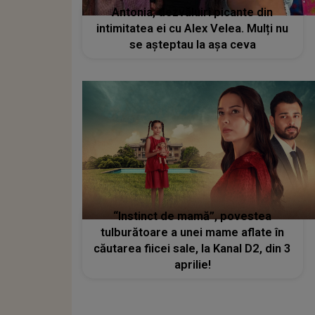
Antonia, dezvăluiri picante din
intimitatea ei cu Alex Velea. Mulți nu
se așteptau la așa ceva
“Instinct de mamă”, povestea
tulburătoare a unei mame aflate în
căutarea fiicei sale, la Kanal D2, din 3
aprilie!