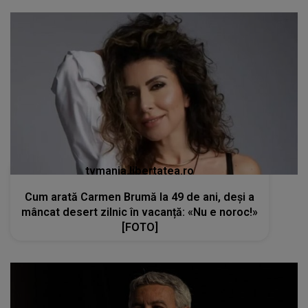
tvmania.libertatea.ro
Cum arată Carmen Brumă la 49 de ani, deși a
mâncat desert zilnic în vacanță: «Nu e noroc!»
[FOTO]