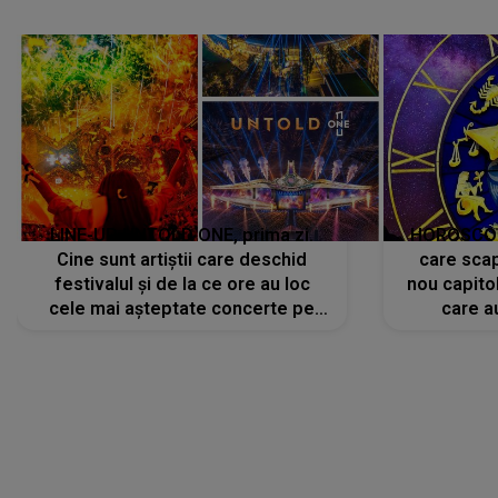
avut..."
LINE-UP UNTOLD ONE, prima zi.
HOROSCOP 
Cine sunt artiștii care deschid
care scap
festivalul și de la ce ore au loc
nou capitol
cele mai așteptate concerte pe
care a
scena principală?
perioadă 