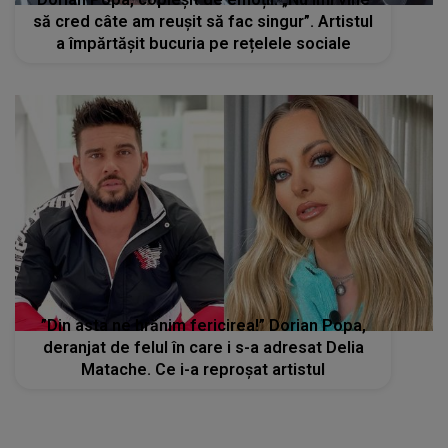
să cred câte am reușit să fac singur”. Artistul
a împărtășit bucuria pe rețelele sociale
”Din asta ne hrănim fericirea!” Dorian Popa,
deranjat de felul în care i s-a adresat Delia
Matache. Ce i-a reproșat artistul