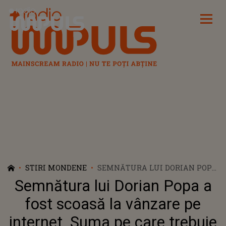
Radio Impuls
STIRI MONDENE
SEMNĂTURA LUI DORIAN POPA
A FOST SCOASĂ LA VÂNZARE PE
Semnătura lui Dorian Popa a
INTERNET. SUMA PE CARE
TREBUIE SĂ O PLĂTEȘTI
fost scoasă la vânzare pe
PENTRU A INTRA ÎN POSESIA EI
internet. Suma pe care trebuie