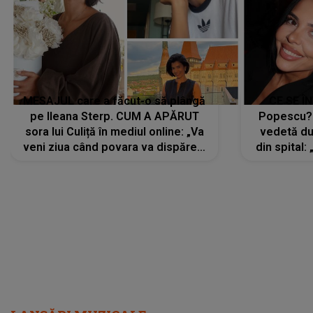
MESAJUL care a făcut-o să plângă
CE SE Î
pe Ileana Sterp. CUM A APĂRUT
Popescu?
sora lui Culiță în mediul online: „Va
vedetă du
veni ziua când povara va dispărea,
din spital:
iar lacrimile...”