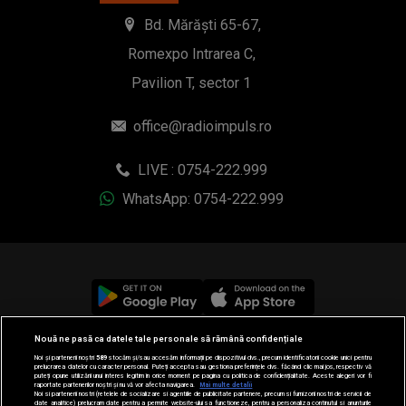
Bd. Mărăști 65-67,
Romexpo Intrarea C,
Pavilion T, sector 1
office@radioimpuls.ro
LIVE : 0754-222.999
WhatsApp: 0754-222.999
Nouă ne pasă ca datele tale personale să rămână confidențiale
© 2019-2026 DOGAN MEDIA INTERNATIONAL SA, Toate
Noi și partenerii noștri
589
stocăm și/sau accesăm informații pe dispozitivul dvs., precum identificatorii cookie unici pentru
drepturile rezervate.
prelucrarea datelor cu caracter personal. Puteți accepta sau gestiona preferințele dvs. făcând clic mai jos, respectiv vă
puteți opune utilizării unui interes legitim în orice moment pe pagina cu politica de confidențialitate. Aceste alegeri vor fi
raportate partenerilor noștri și nu vă vor afecta navigarea.
Mai multe detalii
Noi si partenerii nostri (retelele de socializare si agentiile de publicitate partenere, precum si furnizorii nostri de servicii de
date analitice) prelucram date pentru a permite website-ului sa functioneze, pentru a personaliza continutul si anunturile