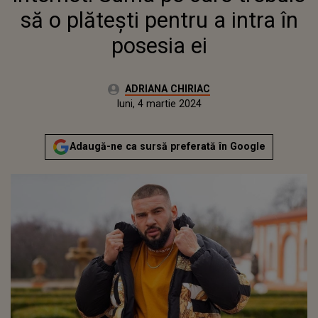
să o plătești pentru a intra în
posesia ei
Autor:
ADRIANA CHIRIAC
Publicat:
sâmbătă, 4 martie 2023
Actualizat:
luni, 4 martie 2024
Adaugă-ne ca sursă preferată în Google