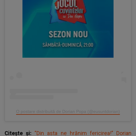
O postare distribuită de Dorian Popa (@eusuntdorian)
Citește și:
”Din asta ne hrănim fericirea!” Dorian