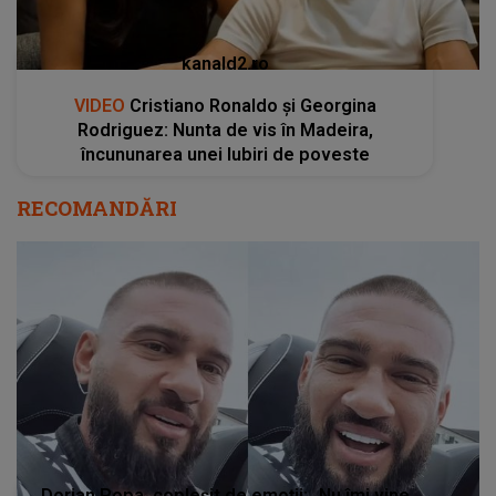
kanald2.ro
VIDEO
Cristiano Ronaldo și Georgina
Rodriguez: Nunta de vis în Madeira,
încununarea unei Iubiri de poveste
RECOMANDĂRI
Dorian Popa, copleșit de emoții: „Nu îmi vine