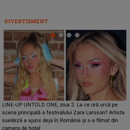
DIVERTISMENT
Ce a dezvăluit noua concurentă din "Casa Iubirii" l-a
luat prin surprindere pe Emanuel. CINE ESTE
BĂIATUL VIZAT de Alexandra?! Aflându-se în fața
faptului împlinit, A RECUNOSCUT IMEDIAT: "Am