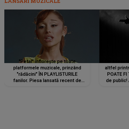
LANSĂRI MUZICALE
"Petal" înflorește pe toate
De această 
platformele muzicale, prinzând
altfel prin
"rădăcini" ÎN PLAYLISTURILE
POATE FI
fanilor. Piesa lansată recent de
de public!
Ariana Grande îi face pe
a lansat V
ascultători SĂ O ASCULTE PE
REPEAT