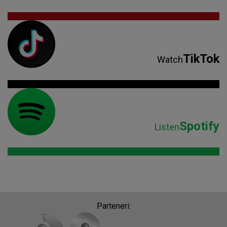
TikTok
Watch
Spotify
Listen
Parteneri: