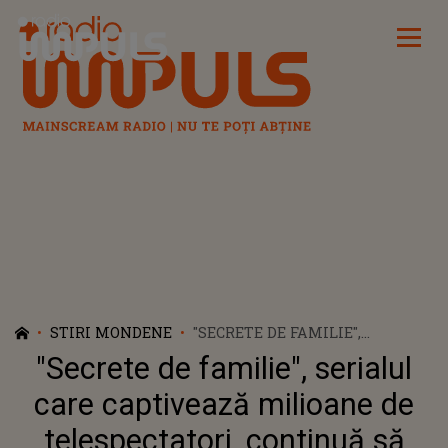
Radio Impuls
STIRI MONDENE
"SECRETE DE FAMILIE",
SERIALUL CARE CAPTIVEAZĂ
"Secrete de familie", serialul
MILIOANE DE TELESPECTATORI,
CONTINUĂ SĂ UIMEASCĂ PRIN
care captivează milioane de
MISTER ȘI DRAMATISM. PINAR
telespectatori, continuă să
DENIZ: “NIMIC NU ESTE