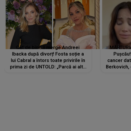
Cât de bine îi merge Andreei
MĂRTURIA
Ibacka după divorț! Fosta soție a
Pușcău!
lui Cabral a întors toate privirile în
cancer dato
prima zi de UNTOLD: „Parcă ai altă
Berkovich, 
strălucire, emani putere,
accident ru
încredere, siguranță...”
Dacă nu 