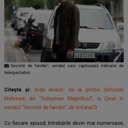
Secrete de familie", serialul care captivează milioane de
telespectatori
Citește și:
Arda Anarat- de la prințul Şehzade
Mehmed, din ”Suleyman Magnificul", la Çınar în
serialul “Secrete de familie”, de la Kanal D
Cu fiecare episod, întrebările devin mai numeroase,