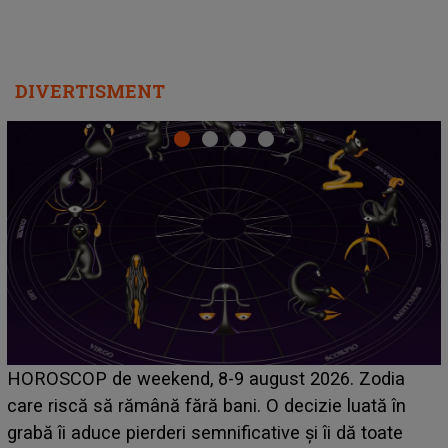
DIVERTISMENT
Emanuel a ținut ACEST DETALIU ASCUNS până
acum! În fața Alexandrei, concurentul din Casa Iubirii
face o MĂRTURISIRE NEAȘTEPTATĂ despre mama