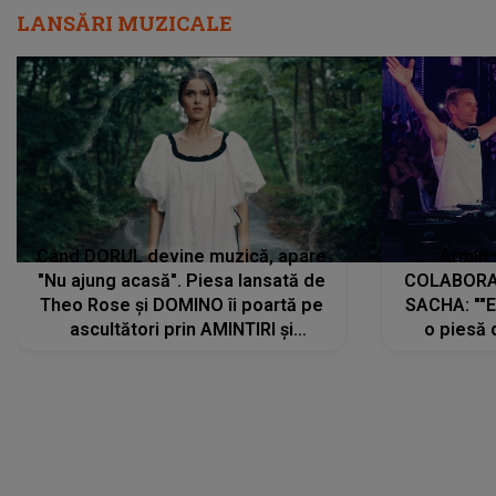
LANSĂRI MUZICALE
Când DORUL devine muzică, apare
Armin 
"Nu ajung acasă". Piesa lansată de
COLABORAR
Theo Rose și DOMINO îi poartă pe
SACHA: ""E
ascultători prin AMINTIRI și
o piesă 
REGĂSIRI, iar drumul emoțiilor
imediat pre
trece prin sufletul publicului:
cu mine șt
"Pentru toți cei care au plecat
păstrăm do
departe ca să le fie mai bine"