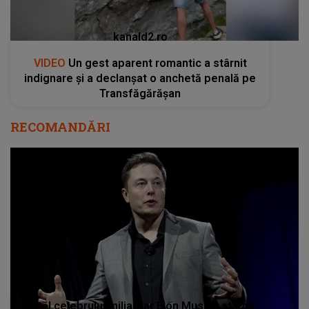
kanald2.ro
VIDEO
Un gest aparent romantic a stârnit
indignare și a declanșat o anchetă penală pe
Transfăgărășan
RECOMANDĂRI
Tatăl celebrului miliardar Elon Musk a stârnit