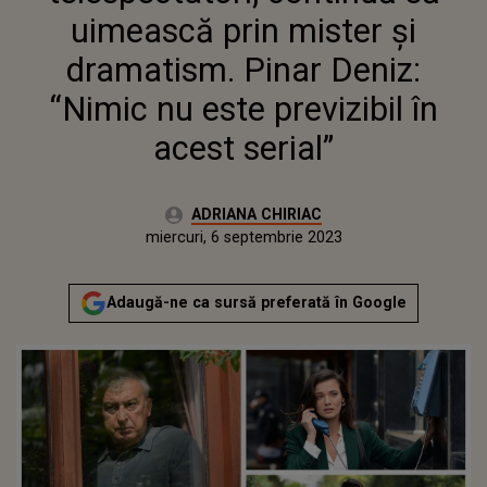
PREVIZIBIL ÎN ACEST SERIAL”
uimească prin mister și
dramatism. Pinar Deniz:
“Nimic nu este previzibil în
acest serial”
Autor:
ADRIANA CHIRIAC
Publicat:
miercuri, 6 septembrie 2023
Actualizat:
miercuri, 6 septembrie 2023
Adaugă-ne ca sursă preferată în Google