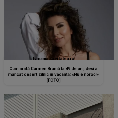
tvmania.libertatea.ro
Cum arată Carmen Brumă la 49 de ani, deși a
mâncat desert zilnic în vacanță: «Nu e noroc!»
[FOTO]