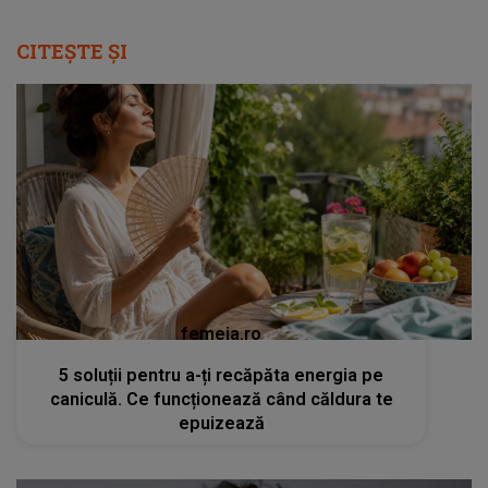
CITEȘTE ȘI
femeia.ro
5 soluții pentru a-ți recăpăta energia pe
caniculă. Ce funcționează când căldura te
epuizează