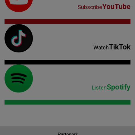
YouTube
Subscribe
TikTok
Watch
Spotify
Listen
Parteneri: