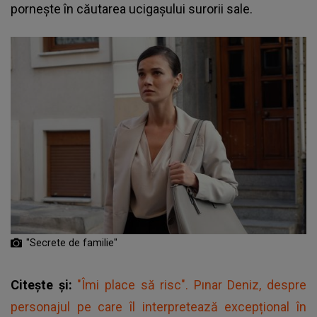
pornește în căutarea ucigașului surorii sale.
"Secrete de familie"
Citește și:
"Îmi place să risc". Pınar Deniz, despre
personajul pe care îl interpretează excepțional în