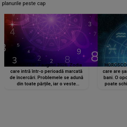
sa: "I-am spus și ei în față, eu nu te iubesc pentru
că..."
HOROSCOP 7 august 2026. Zodia
HOROSCOP 
care intră într-o perioadă marcată
care are șa
de încercări. Problemele se adună
bani. O opo
din toate părțile, iar o veste
poate schi
neașteptată îi dă planurile peste
la
cap