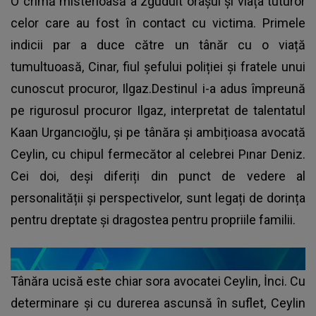
O crimă misterioasă a zguduit orașul și viața tuturor
celor care au fost în contact cu victima. Primele
indicii par a duce către un tânăr cu o viață
tumultuoasă, Cinar, fiul șefului poliției și fratele unui
cunoscut procuror, Ilgaz.Destinul i-a adus împreună
pe rigurosul procuror Ilgaz, interpretat de talentatul
Kaan Urgancıoğlu, și pe tânăra și ambițioasa avocată
Ceylin, cu chipul fermecător al celebrei Pınar Deniz.
Cei doi, deși diferiți din punct de vedere al
personalității și perspectivelor, sunt legați de dorința
pentru dreptate și dragostea pentru propriile familii.
Tânăra ucisă este chiar sora avocatei Ceylin, İnci. Cu
determinare și cu durerea ascunsă în suflet, Ceylin