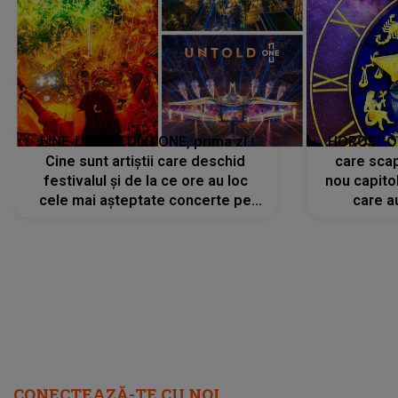
LINE-UP UNTOLD ONE, prima zi.
HOROSCOP 
Cine sunt artiștii care deschid
care scap
festivalul și de la ce ore au loc
nou capitol
cele mai așteptate concerte pe
care a
scena principală?
perioadă 
CONECTEAZĂ-TE CU NOI