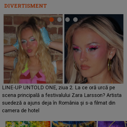
DIVERTISMENT
Ce a dezvăluit noua concurentă din "Casa Iubirii" l-a
luat prin surprindere pe Emanuel. CINE ESTE
BĂIATUL VIZAT de Alexandra?! Aflându-se în fața
faptului împlinit, A RECUNOSCUT IMEDIAT: "Am
avut..."