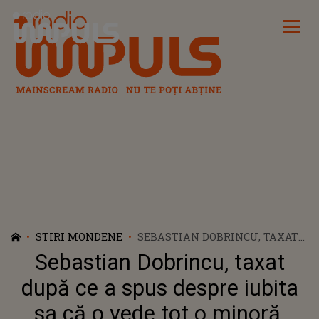
Radio Impuls
STIRI MONDENE
SEBASTIAN DOBRINCU, TAXAT
DUPĂ CE A SPUS DESPRE
Sebastian Dobrincu, taxat
IUBITA SA CĂ O VEDE TOT O
MINORĂ. PRIMELE DECLARAȚII
după ce a spus despre iubita
ALE MILIONARULUI
sa că o vede tot o minoră.