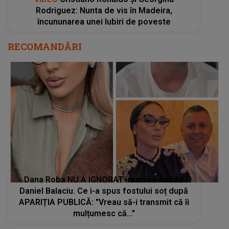
Rodriguez: Nunta de vis în Madeira,
încununarea unei Iubiri de poveste
RECOMANDĂRI
Dana Roba NU A IGNORAT interviul dat de
Daniel Balaciu. Ce i-a spus fostului soț după
APARIȚIA PUBLICĂ: "Vreau să-i transmit că îi
mulțumesc că..."