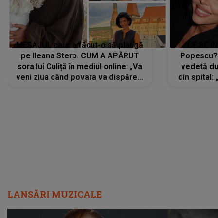
MESAJUL care a făcut-o să plângă
CE SE Î
pe Ileana Sterp. CUM A APĂRUT
Popescu?
sora lui Culiță în mediul online: „Va
vedetă du
veni ziua când povara va dispărea,
din spital:
iar lacrimile...”
LANSĂRI MUZICALE