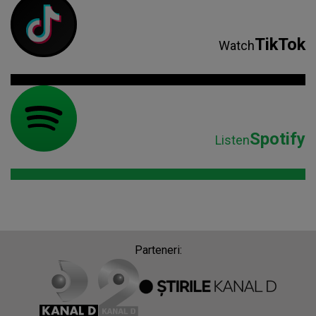
TikTok
Watch
Spotify
Listen
Parteneri: