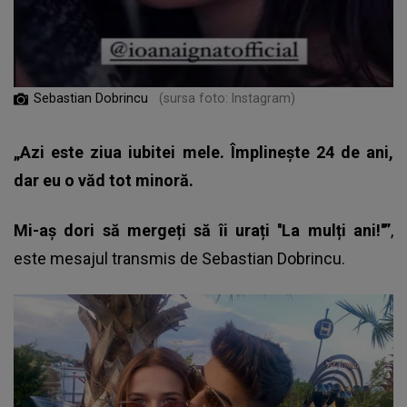
Sebastian Dobrincu
(sursa foto: Instagram)
„Azi este ziua iubitei mele. Împlinește 24 de ani,
dar eu o văd tot minoră.
Mi-aș dori să mergeți să îi urați ''La mulți ani!''”
,
este mesajul transmis de
Sebastian Dobrincu
.