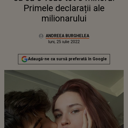
Primele declarații ale
milionarului
Autor:
ANDREEA BURGHELEA
Publicat:
luni, 25 iulie 2022
Actualizat:
luni, 25 iulie 2022
Adaugă-ne ca sursă preferată în Google