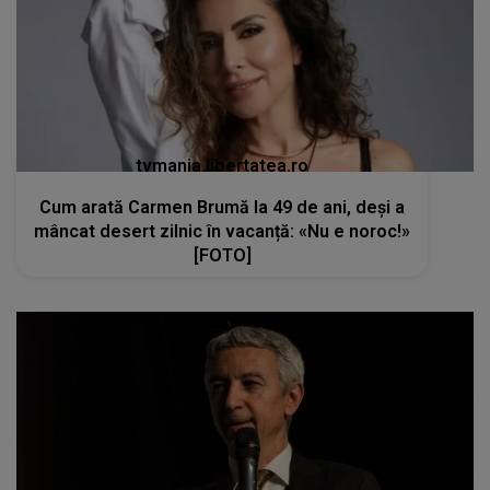
tvmania.libertatea.ro
Cum arată Carmen Brumă la 49 de ani, deși a
mâncat desert zilnic în vacanță: «Nu e noroc!»
[FOTO]