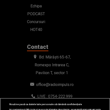
Echipa
PODCAST
Concursuri
HOT40
Contact
Bd. Mărăști 65-67,
Romexpo Intrarea C,
Pavilion T, sector 1
office@radioimpuls.ro
LIVE : 0754-222.999
WhatsApp: 0754-222.999
Nouă ne pasă ca datele tale personale să rămână confidențiale
Noi și partenerii noștri
589
stocăm și/sau accesăm informații pe dispozitivul dvs., precum identificatorii cookie unici pentru