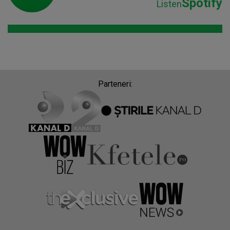
Spotify
Listen
Parteneri: