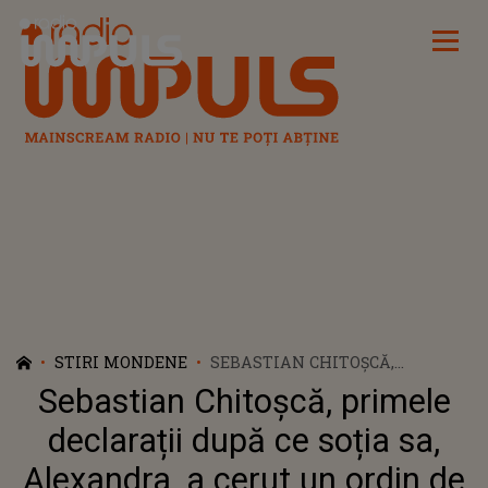
Radio Impuls
STIRI MONDENE
SEBASTIAN CHITOȘCĂ,
PRIMELE DECLARAȚII DUPĂ CE
Sebastian Chitoșcă, primele
SOȚIA SA, ALEXANDRA, A
CERUT UN ORDIN DE PROTECȚIE
declarații după ce soția sa,
ÎMPOTRIVA LUI PENTRU 6 LUNI
Alexandra, a cerut un ordin de