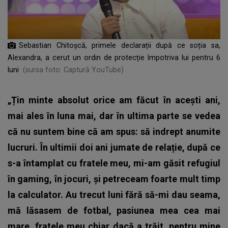
Sebastian Chitoșcă, primele declarații după ce soția sa,
Alexandra, a cerut un ordin de protecție împotriva lui pentru 6
luni
(sursa foto: Captură YouTube)
„Țin minte absolut orice am făcut în acești ani,
mai ales în luna mai, dar în ultima parte se vedea
că nu suntem bine că am spus: să indrept anumite
lucruri. În ultimii doi ani jumate de relație, după ce
s-a întamplat cu fratele meu, mi-am găsit refugiul
în gaming, în jocuri, și petreceam foarte mult timp
la calculator. Au trecut luni fără să-mi dau seama,
mă lăsasem de fotbal, pasiunea mea cea mai
mare, fratele meu chiar dacă a trăit, pentru mine