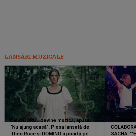
LANSĂRI MUZICALE
Când DORUL devine muzică, apare
Armin 
"Nu ajung acasă". Piesa lansată de
COLABORAR
Theo Rose și DOMINO îi poartă pe
SACHA: ""E