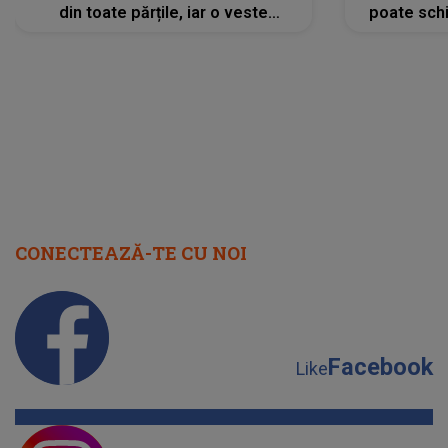
din toate părțile, iar o veste
poate schi
neașteptată îi dă planurile peste
la
cap
CONECTEAZĂ-TE CU NOI
Facebook
Like