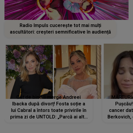
Radio Impuls cucerește tot mai mulți
ascultători: creșteri semnificative în audiență
Cât de bine îi merge Andreei
MĂRTURIA
Ibacka după divorț! Fosta soție a
Pușcău!
lui Cabral a întors toate privirile în
cancer dato
prima zi de UNTOLD: „Parcă ai altă
Berkovich, 
strălucire, emani putere,
accident ru
încredere, siguranță...”
Dacă nu 