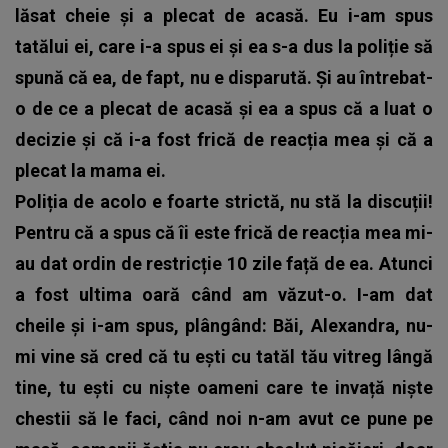
lăsat cheie și a plecat de acasă. Eu i-am spus
tatălui ei, care i-a spus ei și ea s-a dus la poliție să
spună că ea, de fapt, nu e disparută. Și au întrebat-
o de ce a plecat de acasă și ea a spus că a luat o
decizie și că i-a fost frică de reacția mea și că a
plecat la mama ei.
Poliția de acolo e foarte strictă, nu stă la discuții!
Pentru că a spus că îi este frică de reacția mea mi-
au dat ordin de restricție 10 zile față de ea. Atunci
a fost ultima oară când am văzut-o. I-am dat
cheile și i-am spus, plângând: Băi, Alexandra, nu-
mi vine să cred că tu ești cu tatăl tău vitreg lângă
tine, tu ești cu niște oameni care te invață niște
chestii să le faci, când noi n-am avut ce pune pe