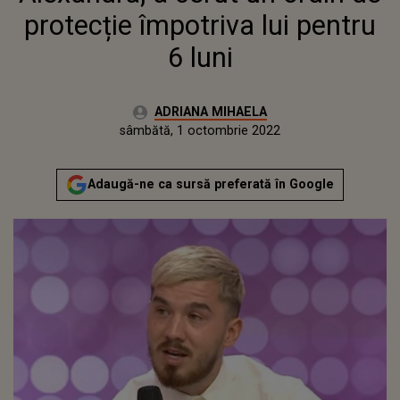
protecție împotriva lui pentru
6 luni
Autor:
ADRIANA MIHAELA
Publicat:
vineri, 1 octombrie 2021
Actualizat:
sâmbătă, 1 octombrie 2022
Adaugă-ne ca sursă preferată în Google