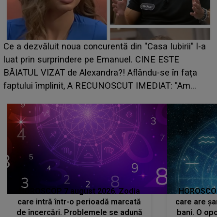
HOROSCOP de weekend, 
curentă din "Casa Iubirii" l-a
care riscă să rămână fără
pe Emanuel. CINE ESTE
grabă îi aduce pierderi se
andra?! Aflându-se în fața
planurile peste cap
RECUNOSCUT IMEDIAT: "Am
HOROSCOP 7 august 2026. Zodia
HOROSCOP 
care intră într-o perioadă marcată
care are șa
de încercări. Problemele se adună
bani. O opo