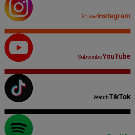
Instagram
Follow
YouTube
Subscribe
TikTok
Watch