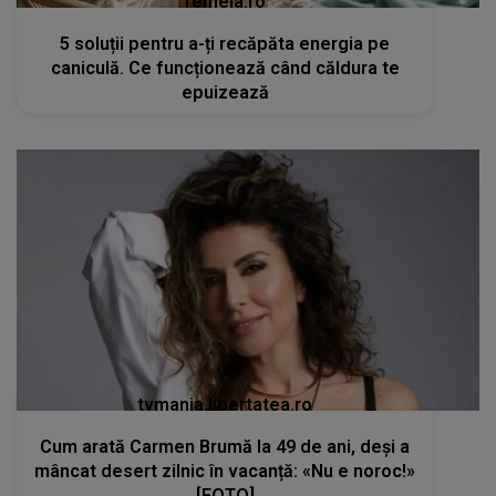
femeia.ro
5 soluții pentru a-ți recăpăta energia pe
caniculă. Ce funcționează când căldura te
epuizează
tvmania.libertatea.ro
Cum arată Carmen Brumă la 49 de ani, deși a
mâncat desert zilnic în vacanță: «Nu e noroc!»
[FOTO]