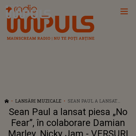
Radio Impuls
LANSĂRI MUZICALE
SEAN PAUL A LANSAT
PIESA „NO FEAR”, ÎN
Sean Paul a lansat piesa „No
COLABORARE DAMIAN
MARLEY, NICKY JAM -
Fear”, în colaborare Damian
VERSURI
Marley, Nicky Jam - VERSURI