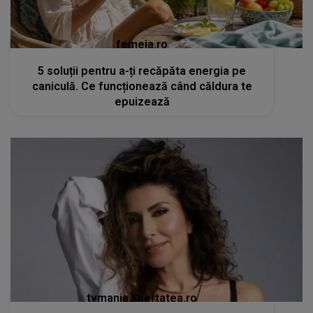
femeia.ro
5 soluții pentru a-ți recăpăta energia pe
caniculă. Ce funcționează când căldura te
epuizează
tvmania.libertatea.ro