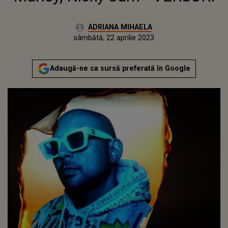
Autor:
ADRIANA MIHAELA
Publicat:
vineri, 22 aprilie 2022
Actualizat:
sâmbătă, 22 aprilie 2023
Adaugă-ne ca sursă preferată în Google