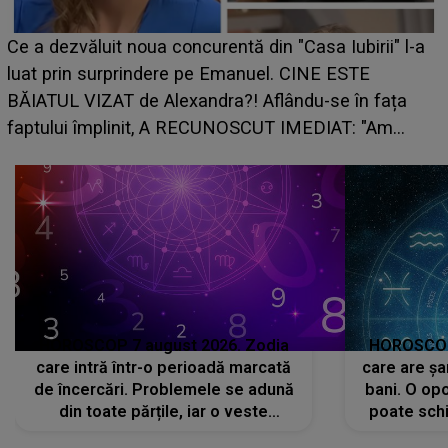
HOROSCO
zvăluit noua concurentă din "Casa Iubirii" l-a
care risc
in surprindere pe Emanuel. CINE ESTE
grabă îi 
L VIZAT de Alexandra?! Aflându-se în fața
planurile
ui împlinit, A RECUNOSCUT IMEDIAT: "Am
HOROSCOP 7 august 2026. Zodia
HOROSCOP 
care intră într-o perioadă marcată
care are șa
de încercări. Problemele se adună
bani. O opo
din toate părțile, iar o veste
poate schi
neașteptată îi dă planurile peste
la