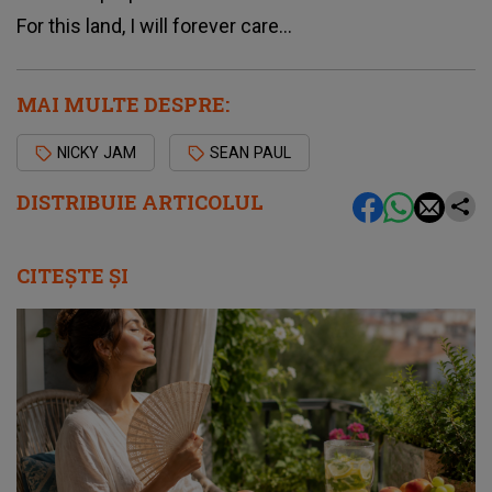
Fоr thіѕ lаnd, І wіll fоrеvеr саrе…
MAI MULTE DESPRE:
NICKY JAM
SEAN PAUL
DISTRIBUIE ARTICOLUL
CITEȘTE ȘI