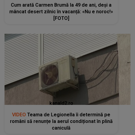
Cum arată Carmen Brumă la 49 de ani, deși a
mâncat desert zilnic în vacanță: «Nu e noroc!»
[FOTO]
kanald2.ro
VIDEO
Teama de Legionella îi determină pe
români să renunțe la aerul condiționat în plină
caniculă