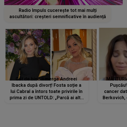
Radio Impuls cucerește tot mai mulți
ascultători: creșteri semnificative în audiență
Cât de bine îi merge Andreei
MĂRTURIA
Ibacka după divorț! Fosta soție a
Pușcău!
lui Cabral a întors toate privirile în
cancer dato
prima zi de UNTOLD: „Parcă ai altă
Berkovich, 
strălucire, emani putere,
accident ru
încredere, siguranță...”
Dacă nu 