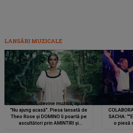
LANSĂRI MUZICALE
Când DORUL devine muzică, apare
Armin 
"Nu ajung acasă". Piesa lansată de
COLABORAR
Theo Rose și DOMINO îi poartă pe
SACHA: ""E
ascultători prin AMINTIRI și
o piesă 
REGĂSIRI, iar drumul emoțiilor
imediat pre