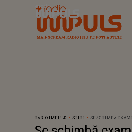
Radio Impuls
RADIO IMPULS
STIRI
SE SCHIMBĂ EXAM
ANUNȚUL FĂCUT D
Se schimbă exam
EDUCAȚIEI: „ÎMI DO