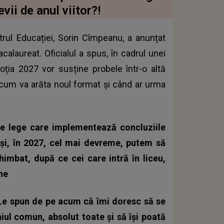
vii de anul viitor?!
strul Educației, Sorin Cîmpeanu, a anunțat
alaureat. Oficialul a spus, în cadrul unei
oția 2027 vor susține probele într-o altă
 cum va arăta noul format și când ar urma
e lege care implementează concluziile
şi, în 2027, cel mai devreme, putem să
mbat, după ce cei care intră în liceu,
ine
 Le spun de pe acum că îmi doresc să se
iul comun, absolut toate şi să îşi poată