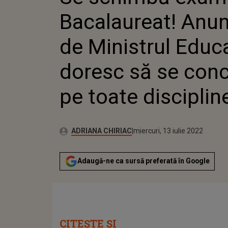
CONCENTREZE PE T
Bacalaureat! Anun
de Ministrul Educa
doresc să se con
pe toate disciplin
Publicat:
Autor:
miercuri, 13 iulie 2022
Actualizat:
ADRIANA CHIRIAC
miercuri, 13 iulie 2022
Adaugă-ne ca sursă preferată în Google
CITEȘTE ȘI