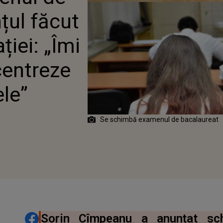
OATE DISCIPLINELE”
țul făcut
ției: „Îmi
centreze
ele”
Se schimbă examenul de bacalaureat
DISTRIBUIE ARTICOLUL
Sorin Cîmpeanu a anunțat sch