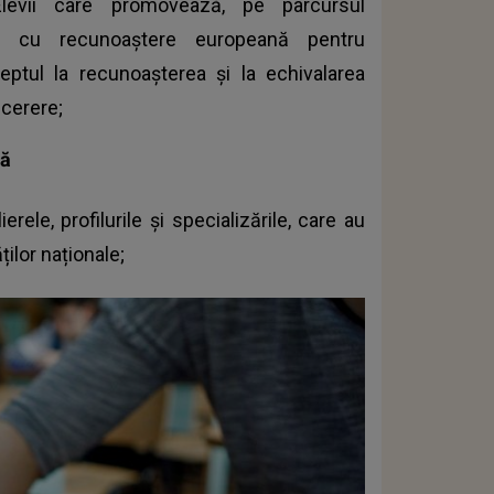
levii care promovează, pe parcursul
ene cu recunoaștere europeană pentru
reptul la recunoașterea și la echivalarea
 cerere;
nă
rele, profilurile și specializările, care au
ților naționale;