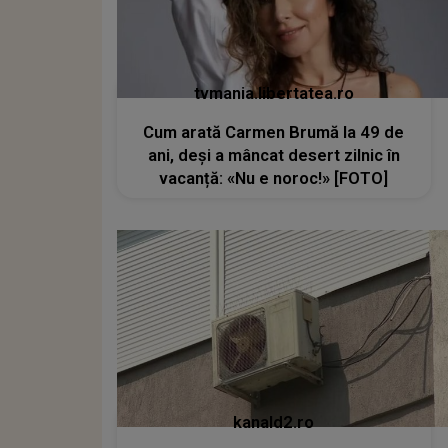
tvmania.libertatea.ro
Cum arată Carmen Brumă la 49 de
ani, deși a mâncat desert zilnic în
vacanță: «Nu e noroc!» [FOTO]
kanald2.ro