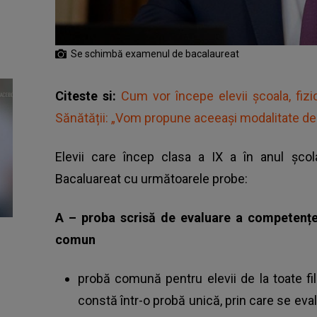
Se schimbă examenul de bacalaureat
Citeste si:
Cum vor începe elevii școala, fizi
Sănătății: „Vom propune aceeaşi modalitate de
E​levii care încep clasa a IX a în anul șc
Bacaluareat
cu următoarele probe:
A – proba scrisă de evaluare a competențelo
comun
probă comună pentru elevii de la toate filie
constă într-o probă unică, prin care se e