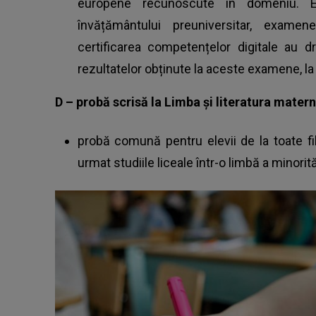
europene recunoscute în domeniu. E
învățământului preuniversitar, exam
certificarea competențelor digitale au d
rezultatelor obținute la aceste examene, la
D – probă scrisă la Limba și literatura mater
probă comună pentru elevii de la toate filie
urmat studiile liceale într-o limbă a minorită