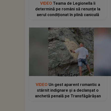
VIDEO
Teama de Legionella îi
determină pe români să renunțe la
aerul condiționat în plină caniculă
kanald2.ro
VIDEO
Un gest aparent romantic a
stârnit indignare și a declanșat o
anchetă penală pe Transfăgărășan