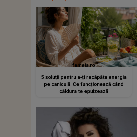
femeia.ro
5 soluții pentru a-ți recăpăta energia
pe caniculă. Ce funcționează când
căldura te epuizează