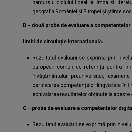
parcursul ciclului liceal la limba și litera
geografia României și Europei și științe so
B – două probe de evaluare a competențelor l
limbi de circulație internațională.
Rezultatul evaluării se exprimă prin niv
european comun de referință pentru limb
învățământului preuniversitar, examene
certificarea competențelor lingvistice în l
echivalarea rezultatelor obținute la aceste
C – proba de evaluare a competențelor digit
Rezultatul evaluării se exprimă prin nivel