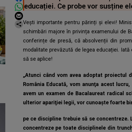
educației. Ce probe vor susține ele
Vești importante pentru părinți și elevi! Mini
schimbări majore în privința examenului de Bac
conferințe de presă, că absolvenții din prom
modalitate prevăzută de legea educației. Iată
să se aplice!
„Atunci când vom avea adoptat proiectul d
România Educată, vom anunţa acest lucru, 
avem un examen de Bacalaureat radical schi
ulterior apariţiei legii, vor cunoaşte foarte b
pe ce discipline trebuie să se concentreze.
concentreze pe toate disciplinele din trunch