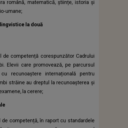
tura română, matematică, științe, istoria și
cio-umane;
ingvistice la două
elul de competență corespunzător Cadrului
i. Elevii care promovează, pe parcursul
 cu recunoaștere internațională pentru
imbi străine au dreptul la recunoașterea și
 examene, la cerere;
ale
ul de competență, în raport cu standardele