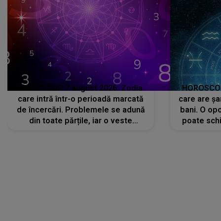
HOROSCOP 7 august 2026. Zodia
HOROSCOP 
care intră într-o perioadă marcată
care are șa
de încercări. Problemele se adună
bani. O opo
din toate părțile, iar o veste
poate schi
neașteptată îi dă planurile peste
la
cap