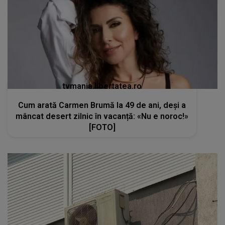
tvmania.libertatea.ro
Cum arată Carmen Brumă la 49 de ani, deși a
mâncat desert zilnic în vacanță: «Nu e noroc!»
[FOTO]