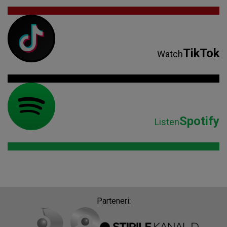
TikTok
Watch
Spotify
Listen
Parteneri: