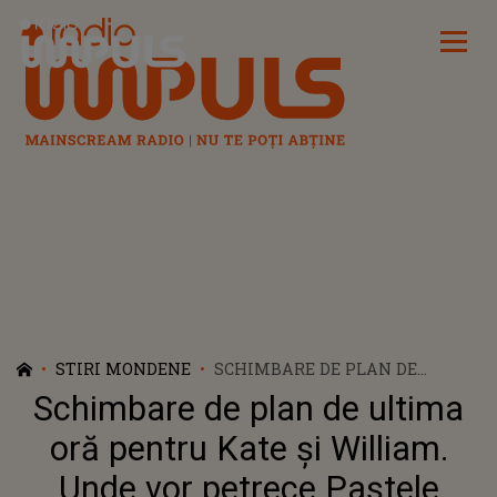
Radio Impuls
STIRI MONDENE
SCHIMBARE DE PLAN DE
ULTIMA ORĂ PENTRU KATE ȘI
Schimbare de plan de ultima
WILLIAM. UNDE VOR PETRECE
PAȘTELE DUPĂ CE PRINȚESA DE
oră pentru Kate și William.
WALES A ANUNȚAT CĂ A FOST
Unde vor petrece Paștele
DIAGNOSTICATĂ CU CANCER