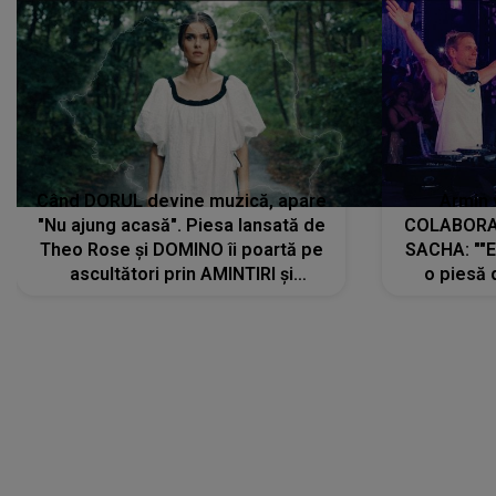
Când DORUL devine muzică, apare
Armin 
"Nu ajung acasă". Piesa lansată de
COLABORAR
Theo Rose și DOMINO îi poartă pe
SACHA: ""E
ascultători prin AMINTIRI și
o piesă 
REGĂSIRI, iar drumul emoțiilor
imediat pre
trece prin sufletul publicului:
cu mine șt
"Pentru toți cei care au plecat
păstrăm do
departe ca să le fie mai bine"