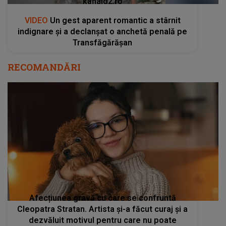
kanald2.ro
VIDEO
Un gest aparent romantic a stârnit
indignare și a declanșat o anchetă penală pe
Transfăgărășan
RECOMANDĂRI
Afecțiunea gravă cu care se confruntă
Cleopatra Stratan. Artista și-a făcut curaj și a
dezvăluit motivul pentru care nu poate