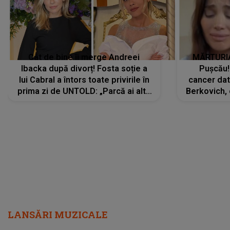
Cât de bine îi merge Andreei
MĂRTURIA
Ibacka după divorț! Fosta soție a
Pușcău!
lui Cabral a întors toate privirile în
cancer dato
prima zi de UNTOLD: „Parcă ai altă
Berkovich, 
strălucire, emani putere,
accident ru
încredere, siguranță...”
Dacă nu 
LANSĂRI MUZICALE