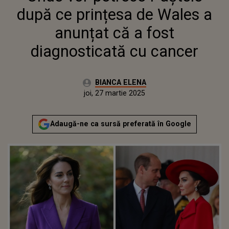
după ce prințesa de Wales a
anunțat că a fost
diagnosticată cu cancer
Autor:
BIANCA ELENA
Publicat:
miercuri, 27 martie 2024
Actualizat:
joi, 27 martie 2025
Adaugă-ne ca sursă preferată în Google