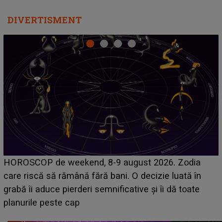
DIVERTISMENT
Emanuel a ținut ACEST DETALIU ASCUNS până
acum! În fața Alexandrei, concurentul din Casa Iubirii
face o MĂRTURISIRE NEAȘTEPTATĂ despre mama
sa: "I-am spus și ei în față, eu nu te iubesc pentru
că..."