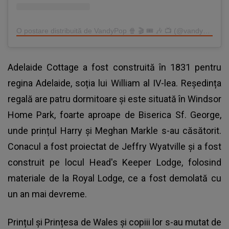
O postare distribuită de VandyPop 🍿 🎬 🎟 🎶 📺 (@vandypop)
Adelaide Cottage a fost construită în 1831 pentru
regina Adelaide, soția lui William al IV-lea. Reședința
regală are patru dormitoare și este situată în Windsor
Home Park, foarte aproape de Biserica Sf. George,
unde prințul Harry și Meghan Markle s-au căsătorit.
Conacul a fost proiectat de Jeffry Wyatville și a fost
construit pe locul Head's Keeper Lodge, folosind
materiale de la Royal Lodge, ce a fost demolată cu
un an mai devreme.
Prințul și Prințesa de Wales și copiii lor s-au mutat de