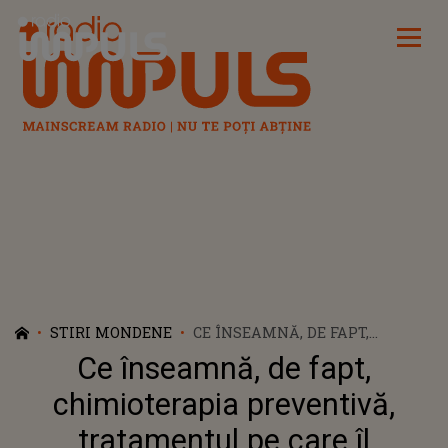
Radio Impuls
STIRI MONDENE
CE ÎNSEAMNĂ, DE FAPT,
CHIMIOTERAPIA PREVENTIVĂ,
Ce înseamnă, de fapt,
TRATAMENTUL PE CARE ÎL
URMEAZĂ KATE MIDDLETON
chimioterapia preventivă,
DUPĂ CE A FOST
tratamentul pe care îl
DIAGNOSTICATĂ CU CANCER