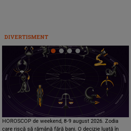
DIVERTISMENT
Emanuel a ținut ACEST DETALIU ASCUNS până
acum! În fața Alexandrei, concurentul din Casa Iubirii