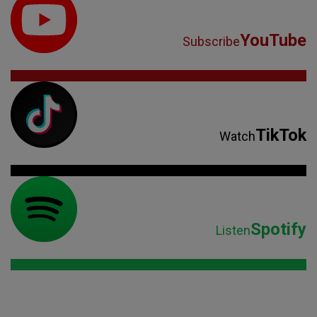
YouTube
Subscribe
TikTok
Watch
Spotify
Listen