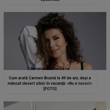
tvmania.libertatea.ro
Cum arată Carmen Brumă la 49 de ani, deși a
mâncat desert zilnic în vacanță: «Nu e noroc!»
[FOTO]