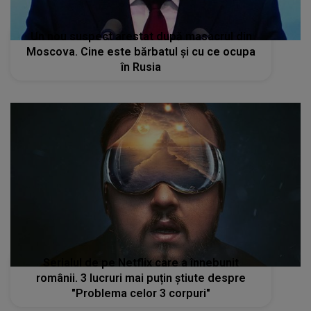
Un nou suspect arestat după masacrul din
Moscova. Cine este bărbatul și cu ce ocupa
în Rusia
Serialul de pe Netflix care a înnebunit
românii. 3 lucruri mai puțin știute despre
"Problema celor 3 corpuri"