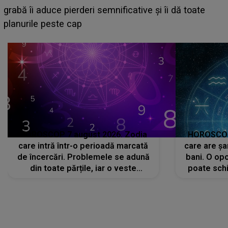
face o MĂRTURISIRE NEAȘTEPTATĂ despre mama
sa: "I-am spus și ei în față, eu nu te iubesc pentru
că..."
HOROSCOP 7 august 2026. Zodia
HOROSCOP 
care intră într-o perioadă marcată
care are șa
de încercări. Problemele se adună
bani. O opo
din toate părțile, iar o veste
poate schi
neașteptată îi dă planurile peste
la
cap