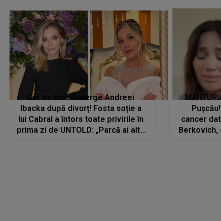
Cât de bine îi merge Andreei
MĂRTURIA
Ibacka după divorț! Fosta soție a
Pușcău!
lui Cabral a întors toate privirile în
cancer dato
prima zi de UNTOLD: „Parcă ai altă
Berkovich, 
strălucire, emani putere,
accident ru
încredere, siguranță...”
Dacă nu 