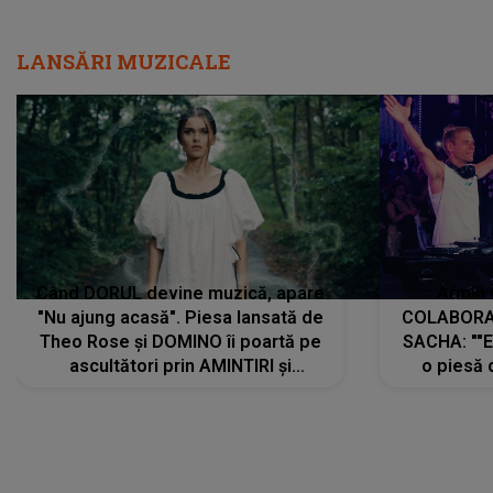
LANSĂRI MUZICALE
Când DORUL devine muzică, apare
Armin 
"Nu ajung acasă". Piesa lansată de
COLABORAR
Theo Rose și DOMINO îi poartă pe
SACHA: ""E
ascultători prin AMINTIRI și
o piesă 
REGĂSIRI, iar drumul emoțiilor
imediat pre
trece prin sufletul publicului:
cu mine șt
"Pentru toți cei care au plecat
păstrăm do
departe ca să le fie mai bine"