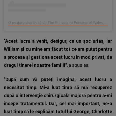
O postare distribuită de The Prince and Princess of Wales (@princeandprincessofwales)
"Acest lucru a venit, desigur, ca un şoc uriaş, iar
William şi cu mine am făcut tot ce am putut pentru
a procesa şi gestiona acest lucru în mod privat, de
dragul tinerei noastre familii"
, a spus ea.
"După cum vă puteţi imagina, acest lucru a
necesitat timp. Mi-a luat timp să mă recuperez
după o intervenţie chirurgicală majoră pentru a-mi
începe tratamentul. Dar, cel mai important, ne-a
luat timp să le explicăm totul lui George, Charlotte