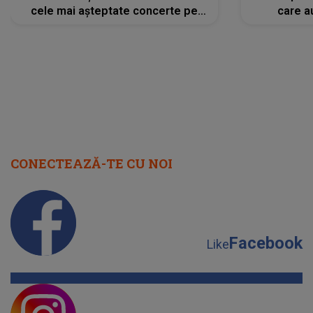
cele mai așteptate concerte pe
care a
scena principală?
perioadă 
CONECTEAZĂ-TE CU NOI
Facebook
Like