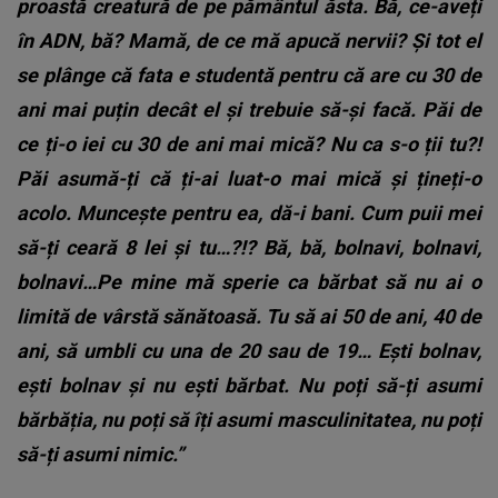
proastă creatură de pe pământul ăsta. Bă, ce-aveți
în ADN, bă? Mamă, de ce mă apucă nervii? Și tot el
se plânge că fata e studentă pentru că are cu 30 de
ani mai puțin decât el și trebuie să-și facă. Păi de
ce ți-o iei cu 30 de ani mai mică? Nu ca s-o ții tu?!
Păi asumă-ți că ți-ai luat-o mai mică și țineți-o
acolo. Muncește pentru ea, dă-i bani. Cum puii mei
să-ți ceară 8 lei și tu…?!? Bă, bă, bolnavi, bolnavi,
bolnavi…Pe mine mă sperie ca bărbat să nu ai o
limită de vârstă sănătoasă. Tu să ai 50 de ani, 40 de
ani, să umbli cu una de 20 sau de 19… Ești bolnav,
ești bolnav și nu ești bărbat. Nu poți să-ți asumi
bărbăția, nu poți să îți asumi masculinitatea, nu poți
să-ți asumi nimic.”