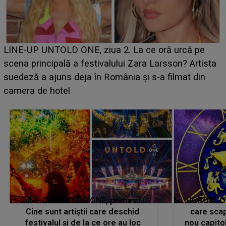
Ce a dezvăluit noua concurentă din "Casa Iubirii" l-a
luat prin surprindere pe Emanuel. CINE ESTE
BĂIATUL VIZAT de Alexandra?! Aflându-se în fața
faptului împlinit, A RECUNOSCUT IMEDIAT: "Am
avut..."
LINE-UP UNTOLD ONE, prima zi.
HOROSCOP 
Cine sunt artiștii care deschid
care scap
festivalul și de la ce ore au loc
nou capitol