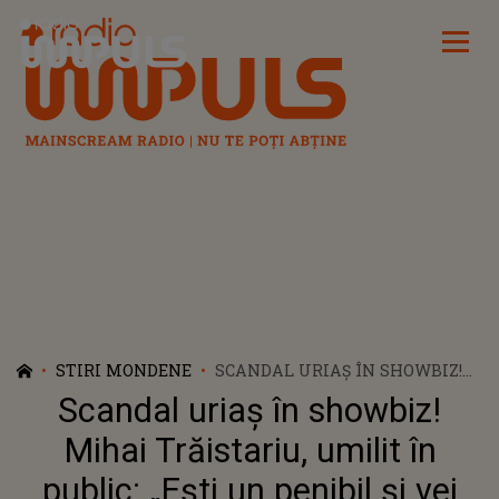
Radio Impuls
STIRI MONDENE
SCANDAL URIAȘ ÎN SHOWBIZ!
MIHAI TRĂISTARIU, UMILIT ÎN
Scandal uriaș în showbiz!
PUBLIC: „EȘTI UN PENIBIL ȘI
VEI RĂMÂNE UN PENIBIL!”
Mihai Trăistariu, umilit în
public: „Ești un penibil și vei