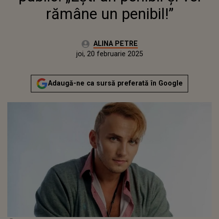
rămâne un penibil!”
Autor:
ALINA PETRE
Publicat:
joi, 20 februarie 2025
Actualizat:
joi, 20 februarie 2025
Adaugă-ne ca sursă preferată în Google