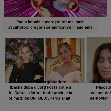
Radio Impuls cucerește tot mai mulți
ascultători: creșteri semnificative în audiență
Cât de bine îi merge Andreei
MĂRTURIA
Ibacka după divorț! Fosta soție a
Pușcău!
lui Cabral a întors toate privirile în
cancer dato
prima zi de UNTOLD: „Parcă ai altă
Berkovich, 
strălucire, emani putere,
accident ru
încredere, siguranță...”
Dacă nu 