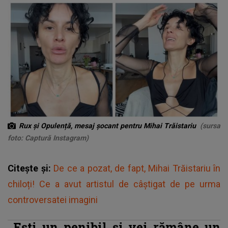
Rux și Opulență, mesaj șocant pentru Mihai Trăistariu
(sursa
foto: Captură Instagram)
Citește și:
De ce a pozat, de fapt, Mihai Trăistariu în
chiloți! Ce a avut artistul de câștigat de pe urma
controversatei imagini
„Ești un penibil și vei rămâne un