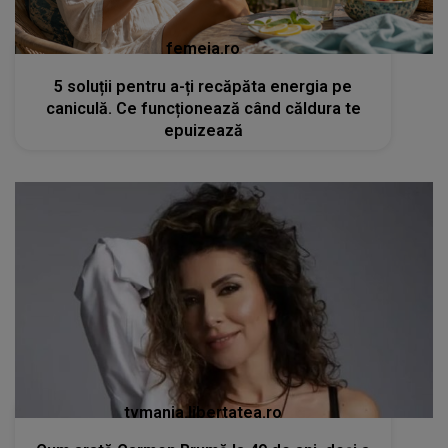
femeia.ro
5 soluții pentru a-ți recăpăta energia pe
caniculă. Ce funcționează când căldura te
epuizează
tvmania.libertatea.ro