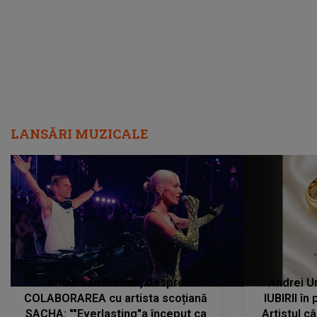
LANSĂRI MUZICALE
Armin van Buuren, despre
Andrei U
COLABORAREA cu artista scoțiană
IUBIRII în
SACHA: ""Everlasting"a început ca
Artistul 