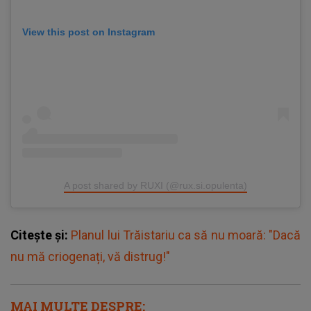
View this post on Instagram
A post shared by RUXI (@rux.si.opulenta)
Citește și:
Planul lui Trăistariu ca să nu moară: "Dacă
nu mă criogenați, vă distrug!"
MAI MULTE DESPRE: