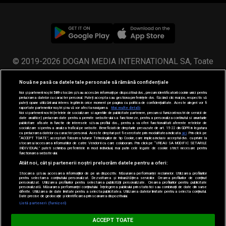
© 2019-2026 DOGAN MEDIA INTERNATIONAL SA, Toate
drepturile rezervate.
Nouă ne pasă ca datele tale personale să rămână confidențiale
Noi și partenerii noștri
589
stocăm și/sau accesăm informații pe dispozitivul dvs., precum identificatorii cookie unici pentru
prelucrarea datelor cu caracter personal. Puteți accepta sau gestiona preferințele dvs. făcând clic mai jos, respectiv vă
puteți opune utilizării unui interes legitim în orice moment pe pagina cu politica de confidențialitate. Aceste alegeri vor fi
raportate partenerilor noștri și nu vă vor afecta navigarea.
Mai multe detalii
Noi si partenerii nostri (retelele de socializare si agentiile de publicitate partenere, precum si furnizorii nostri de servicii de
date analitice) prelucram date pentru a permite website-ului sa functioneze, pentru a personaliza continutul si anunturile
publicitare afisate in functie de interesele si/sau profilul dvs., pentru a va oferi functionalitati aferente retelelor de
socializare si pentru a analiza traficul pe website. Beneficiati de drepturile prevazute de art. 15-22 din GDPR in legatura
cu prelucrarea datelor cu caracter personal. Aceste drepturi pot fi exercitate prin modalitatea indicata
aici
. Prin click pe
“ACCEPT TOATE”, acceptati folosirea tuturor Tehnologiilor de tip Cookie, care implica inclusiv acceptul dvs. cu privire la
stocarea/accesarea informatiilor de catre Vendor-ii cu care colaboram. Prin click pe “VREAU SA MODIFIC SETARILE
INDIVIDUAL” puteti schimba preferintele in mod individual, mai putin cele legate de cookie strict necesare pentru
functionarea website-ului.
Atât noi, cât și partenerii noștri prelucrăm datele pentru a oferi:
Stocarea și/sau accesarea informațiilor de pe un dispozitiv. Măsurarea performanței reclamelor. Utilizarea profilurilor
pentru selectarea conținutului personalizat. Dezvoltarea și îmbunătățirea serviciilor. Crearea profilurilor de conținut
personalizat. Utilizarea profilurilor pentru selectarea publicității personalizate. Crearea profilurilor pentru publicitate
personalizată. Măsurarea performanței conținutului. Înțelegerea publicului prin statistici sau combinații de date din surse
diferite. Utilizarea de date limitate pentru a selecta publicitatea. Utilizarea datelor limitate pentru a selecta conținutul.
Date precise de geolocație și identificarea prin scanarea dispozitivului.
Listă parteneri (furnizori)
HIT SIESTA
ACCEPT TOATE