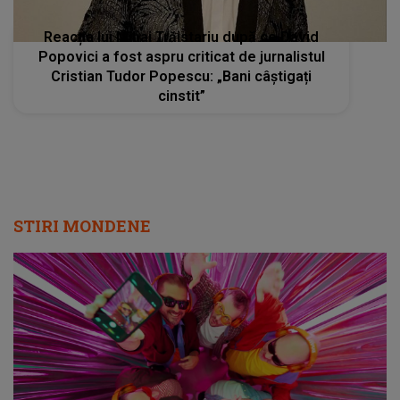
Reacția lui Mihai Trăistariu după ce David
Popovici a fost aspru criticat de jurnalistul
Cristian Tudor Popescu: „Bani câștigați
cinstit”
STIRI MONDENE