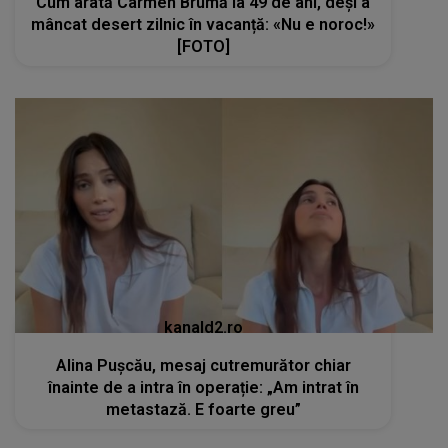
Cum arată Carmen Brumă la 49 de ani, deși a
mâncat desert zilnic în vacanță: «Nu e noroc!»
[FOTO]
kanald2.ro
Alina Pușcău, mesaj cutremurător chiar
înainte de a intra în operație: „Am intrat în
metastază. E foarte greu”