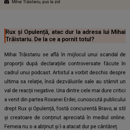
Mihai Trăistariu, pus la zid
Rux și Opulență, atac dur la adresa lui Mihai
Trăistariu. De la ce a pornit totul?
Mihai Trăistariu se află în mijlocul unui scandal de
proporții după declarațiile controversate făcute în
cadrul unui podcast. Artistul a vorbit deschis despre
ultima sa relație, însă dezvăluirile sale au stârnit un
val de reacții negative. Una dintre cele mai dure critici
a venit din partea Roxanei Erdei, cunoscută publicului
drept Rux și Opulență, fostă concurentă Bravo, ai stil
și creatoare de conținut apreciată în mediul online.
Femeia nu s-a abținut și l-a atacat dur pe cântăreț.