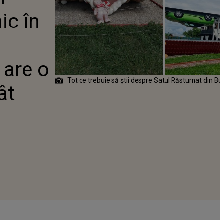
RĂSTURNATĂ
ic în
VESTE APARTE.
Ă SĂ ÎL
 are o
Tot ce trebuie să știi despre Satul Răsturnat din 
ât