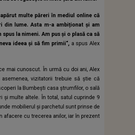
apărut multe păreri în mediul online că
ări din lume. Asta m-a ambiționat și am
m spus la nimeni. Am pus și o plasă ca să
neva ideea și să fim primii“,
a spus Alex
n ce mai cunoscut. În urmă cu doi ani, Alex
e asemenea, vizitatorii trebuie să știe că
scoperi la Bumbești casa ștrumfilor, o sală
 și multe altele. În total, satul cuprinde 9
r, unde mobilierul și parchetul sunt prinse de
 afacere cu trecerea anilor, iar în prezent