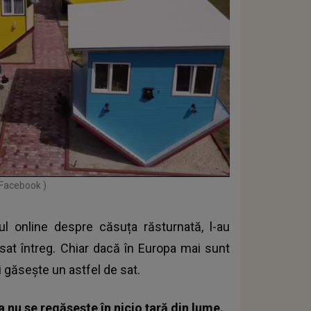
 Facebook )
ul online despre căsuța răsturnată, l-au
at întreg. Chiar dacă în Europa mai sunt
i găsește un astfel de sat.
 nu se regăsește în nicio țară din lume.