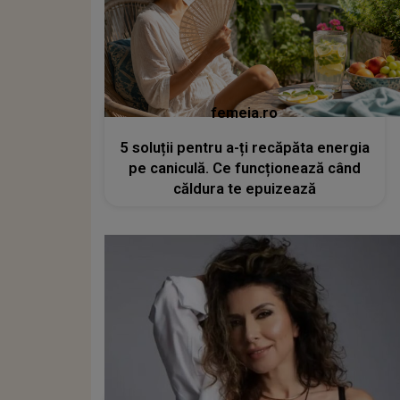
femeia.ro
5 soluții pentru a-ți recăpăta energia
pe caniculă. Ce funcționează când
căldura te epuizează