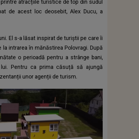
 printre
atracțiile turistice
de top din sudul
upat de acest loc deosebit, Alex Ducu, a
i. El s-a lăsat inspirat de turiștii pe care îi
e la intrarea în mănăstirea Polovragi. După
inătate o perioadă pentru a strânge bani,
a lui. Pentru ca prima căsuță să ajungă
zentanții unor agenții de turism.