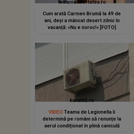
tvmania.libertatea.ro
Cum arată Carmen Brumă la 49 de
ani, deși a mâncat desert zilnic în
vacanță: «Nu e noroc!» [FOTO]
kanald2.ro
VIDEO
Teama de Legionella îi
determină pe români să renunțe la
aerul condiționat în plină caniculă