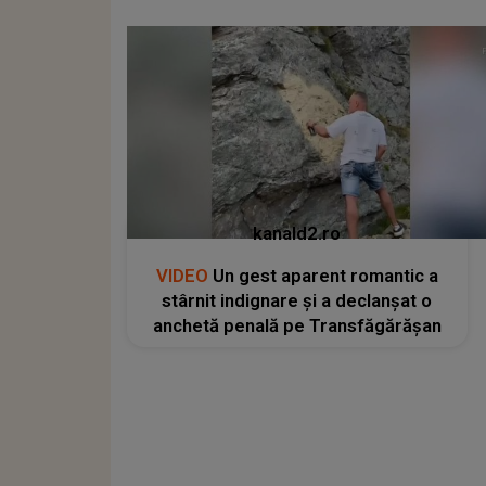
kanald2.ro
VIDEO
Un gest aparent romantic a
stârnit indignare și a declanșat o
anchetă penală pe Transfăgărășan