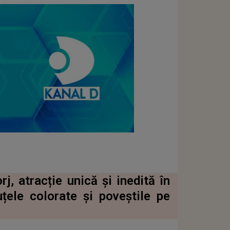
j, atracție unică și inedită în
țele colorate și poveștile pe