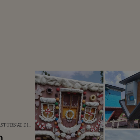
ĂSTURNAT DIN
, GORJ, UNIC
n
IA! FIECARE