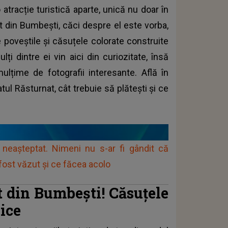
 atracție turistică aparte, unică nu doar în
at din Bumbești, căci despre el este vorba,
e poveștile și căsuțele colorate construite
ți dintre ei vin aici din curiozitate, însă
țime de fotografii interesante. Află în
tul Răsturnat, cât trebuie să plătești și ce
 neașteptat. Nimeni nu s-ar fi gândit că
fost văzut și ce făcea acolo
t din Bumbești! Căsuțele
ice