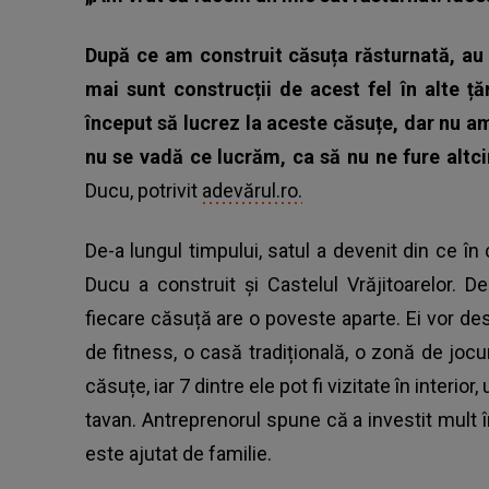
După ce am construit căsuța răsturnată, au 
mai sunt construcții de acest fel în alte ț
început să lucrez la aceste căsuțe, dar nu a
nu se vadă ce lucrăm, ca să nu ne fure altci
Ducu, potrivit
adevărul.ro.
De-a lungul timpului, satul a devenit din ce î
Ducu a construit și Castelul Vrăjitoarelor. D
fiecare căsuță are o poveste aparte. Ei vor de
de fitness, o casă tradițională, o zonă de jocuri
căsuțe, iar 7 dintre ele pot fi vizitate în interio
tavan. Antreprenorul spune că a investit mult în
este ajutat de familie.