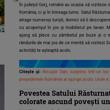
În județul Gorj, românii au ocazia să viziteze o
România, ci și în întreaga lume. Satul Răsturn
atrage numeroși turiști, dornici să îi descoper
cu acoperișul în jos și mobilierul pe tavan. Mul
ajung să plece cu zâmbetul pe buze și o mul
rândurile de mai jos de ce merită să vizitezi Sa
activități te așteaptă acolo.
Citește și:
Nicușor Dan, surprins într-un loc
președintele României ar ajunge acolo. Unde a 
Povestea Satului Răsturna
colorate ascund povești un