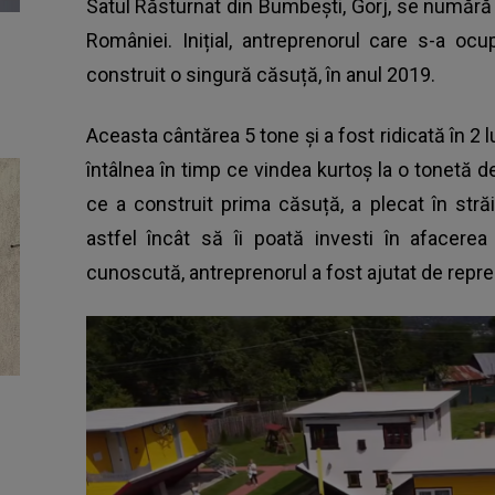
Satul Răsturnat din Bumbești, Gorj, se numără
României. Inițial, antreprenorul care s-a oc
construit o singură căsuță, în anul 2019.
Aceasta cântărea 5 tone și a fost ridicată în 2 lun
întâlnea în timp ce vindea kurtoș la o tonetă d
ce a construit prima căsuță, a plecat în stră
astfel încât să îi poată investi în afacere
cunoscută, antreprenorul a fost ajutat de repre