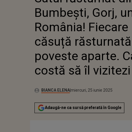
CĂSUȚĂ 
Bumbești, Gorj, un
ARE O PO
CÂT COST
VIZITEZI
România! Fiecare
căsuță răsturnată
poveste aparte. C
costă să îl vizitezi
Publicat:
Autor:
miercuri, 25 iunie 2025
Actualizat:
BIANCA ELENA
miercuri, 25 iunie 2025
Adaugă-ne ca sursă preferată în Google