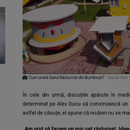
Cum arată Satul Răsturnat din Bumbești?
(sursa foto:
În cele din urmă, discuțiile apărute în medi
determinat pe Alex Ducu să construiască un s
astfel de căsuțe, el spune că nicăieri nu se ma
„Am vrut să facem un mic sat răsturnat. Ideea