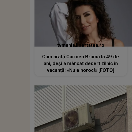
tvmania.libertatea.ro
Cum arată Carmen Brumă la 49 de
ani, deși a mâncat desert zilnic în
vacanță: «Nu e noroc!» [FOTO]