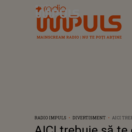
Radio Impuls
RADIO IMPULS
DIVERTISMENT
AICI TRE
CAZEZI D
AICI trebuie să te
CRAIOVA!