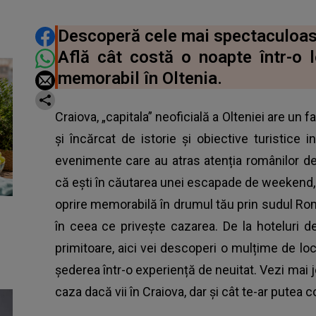
DISTRIBUIE ARTICOLUL
Descoperă cele mai spectaculoase
Află cât costă o noapte într-o l
memorabil în Oltenia.
Craiova, „capitala” neoficială a Olteniei are un f
și încărcat de istorie și obiective turistice in
evenimente care au atras atenția românilor de pr
că ești în căutarea unei escapade de weekend, 
oprire memorabilă în drumul tău prin sudul Româ
în ceea ce privește cazarea. De la hoteluri d
primitoare, aici vei descoperi o mulțime de lo
șederea într-o experiență de neuitat. Vezi mai j
caza dacă vii în Craiova, dar și cât te-ar putea 