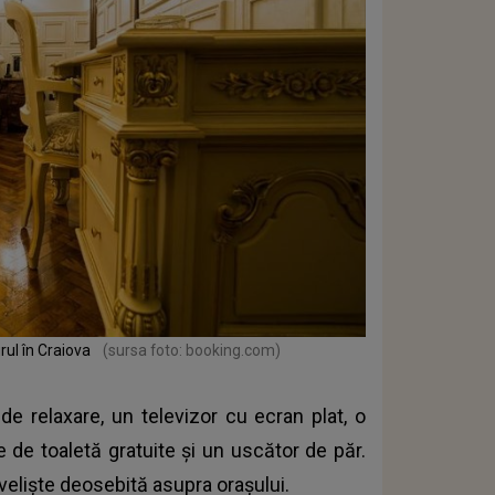
urul în Craiova
(sursa foto: booking.com)
e relaxare, un televizor cu ecran plat, o
le de toaletă gratuite și un uscător de păr.
iveliște deosebită asupra orașului.