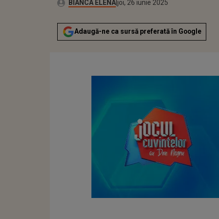
Publicat:
Autor:
joi, 26 iunie 2025
Actualizat:
BIANCA ELENA
joi, 26 iunie 2025
Adaugă-ne ca sursă preferată în Google