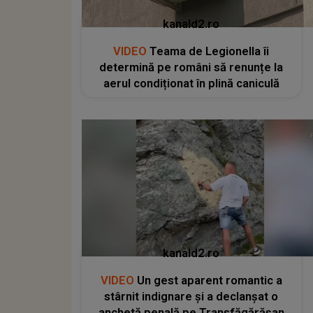
kanald2.ro
VIDEO
Teama de Legionella îi
determină pe români să renunțe la
aerul condiționat în plină caniculă
kanald2.ro
VIDEO
Un gest aparent romantic a
stârnit indignare și a declanșat o
anchetă penală pe Transfăgărășan