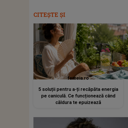
CITEȘTE ȘI
femeia.ro
5 soluții pentru a-ți recăpăta energia
pe caniculă. Ce funcționează când
căldura te epuizează