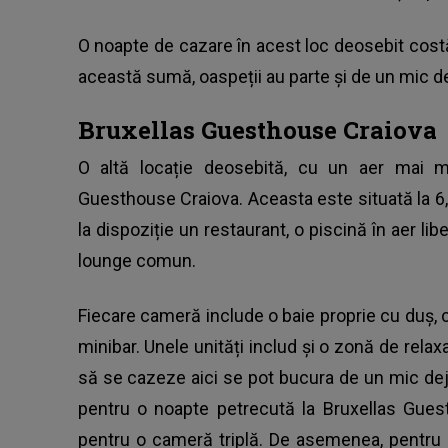
O noapte de cazare în acest loc deosebit cost
această sumă, oaspeții au parte și de un mic de
Bruxellas Guesthouse Craiova
O altă locație deosebită, cu un aer mai m
Guesthouse Craiova. Aceasta este situată la 
la dispoziție un restaurant, o piscină în aer lib
lounge comun.
Fiecare cameră include o baie proprie cu duș, cl
minibar. Unele unități includ și o zonă de rela
să se cazeze aici se pot bucura de un mic deju
pentru o noapte petrecută la Bruxellas Gues
pentru o cameră triplă. De asemenea, pentru