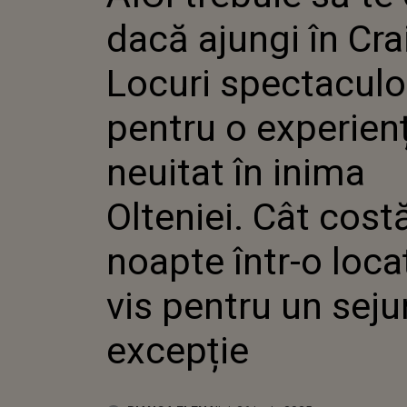
SPECTAC
dacă ajungi în Cra
PENTRU 
DE NEUIT
OLTENIEI
Locuri spectacul
NOAPTE 
LOCAȚIE 
pentru o experien
UN SEJU
neuitat în inima
Olteniei. Cât cost
noapte într-o loca
vis pentru un seju
excepție