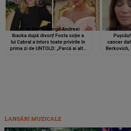
Cât de bine îi merge Andreei
MĂRTURIA
Ibacka după divorț! Fosta soție a
Pușcău!
lui Cabral a întors toate privirile în
cancer dato
prima zi de UNTOLD: „Parcă ai altă
Berkovich, 
strălucire, emani putere,
accident ru
încredere, siguranță...”
Dacă nu 
LANSĂRI MUZICALE