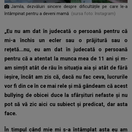
Jamila, dezvăluiri sincere despre dificultățile pe care le-a
întâmpinat pentru a deveni mamă
(sursa foto: Instagram)
„Eu nu am dat în judecată o persoană pentru că
mi-a închis un ecler sau o prăjitură sau o
rețetă...nu, eu am dat în judecată o persoană
pentru că a atentat la munca mea de 11 ani și m-
am simțit atât de rău în situația aia și atât de fără
ieșire, încât am zis că, dacă nu fac ceva, lucrurile
vor fi din ce în ce mai rele și mă gândeam că acest
bullying de obicei duce la sfârșituri nefaste și nu
pot să vă zic aici cu subiect și predicat, dar asta
face.
În timpul când mie mi s-a întâmplat asta eu am