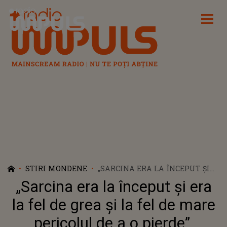
Radio Impuls
STIRI MONDENE
„SARCINA ERA LA ÎNCEPUT ȘI
ERA LA FEL DE GREA ȘI LA FEL
„Sarcina era la început și era
DE MARE PERICOLUL DE A O
PIERDE”. JAMILA, CONFESIUNI
la fel de grea și la fel de mare
SINCERE DESPRE DRAMA PRIN
pericolul de a o pierde”.
CARE A TRECUT ÎN TIMPUL