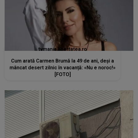
tvmania.libertatea.ro
Cum arată Carmen Brumă la 49 de ani, deși a
mâncat desert zilnic în vacanță: «Nu e noroc!»
[FOTO]