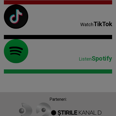
TikTok
Watch
Spotify
Listen
Parteneri: