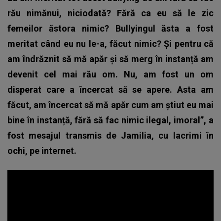
rău nimănui, niciodată? Fără ca eu să le zic
femeilor ăstora nimic? Bullyingul ăsta a fost
meritat când eu nu le-a, făcut nimic? Și pentru că
am îndrăznit să mă apăr și să
merg în instanță am
devenit cel mai rău om. Nu, am fost un om
disperat care a încercat să se apere. Asta am
făcut, am încercat să mă apăr cum am știut eu mai
bine în instanță, fără să fac nimic ilegal, imoral”, a
fost mesajul transmis de Jamilia, cu lacrimi în
ochi, pe internet.