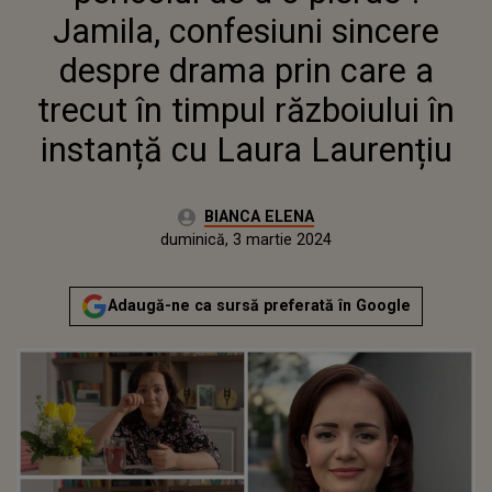
RĂZBOIULUI ÎN INSTANȚĂ CU
Jamila, confesiuni sincere
LAURA LAURENȚIU
despre drama prin care a
trecut în timpul războiului în
instanță cu Laura Laurențiu
Autor:
BIANCA ELENA
Publicat:
duminică, 3 martie 2024
Actualizat:
duminică, 3 martie 2024
Adaugă-ne ca sursă preferată în Google