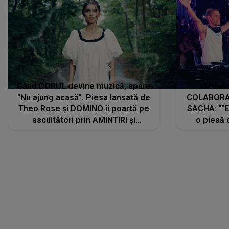
Când DORUL devine muzică, apare
Armin 
"Nu ajung acasă". Piesa lansată de
COLABORAR
Theo Rose și DOMINO îi poartă pe
SACHA: ""E
ascultători prin AMINTIRI și
o piesă 
REGĂSIRI, iar drumul emoțiilor
imediat pre
trece prin sufletul publicului:
cu mine șt
"Pentru toți cei care au plecat
păstrăm do
departe ca să le fie mai bine"