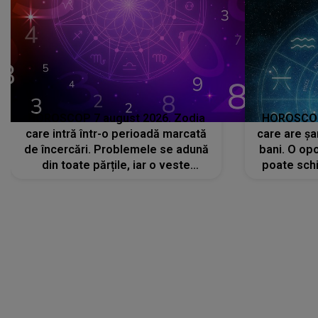
HOROSCOP 7 august 2026. Zodia
HOROSCOP 
care intră într-o perioadă marcată
care are șa
de încercări. Problemele se adună
bani. O opo
din toate părțile, iar o veste
poate schi
neașteptată îi dă planurile peste
la
cap