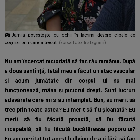
Jamila povestește cu ochii în lacrimi despre clipele de
coșmar prin care a trecut
(sursa foto: Instagram)
Nu am încercat niciodată să fac rău nimănui. După
a doua sentință, tatăl meu a făcut un atac vascular
și acum jumătate din corpul lui nu mai
funcționează, mâna și piciorul drept. Sunt lucruri
adevărate care mi s-au întâmplat. Bun, eu merit să
trec prin toate astea? Eu merit să fiu șicanată? Eu
merit să fiu făcută proastă, să fiu făcută
incapabilă, să fiu făcută bucătăreasa poporului?
Eu am meritat tot acest bullying de ani fără să fac