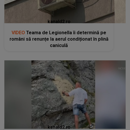
kanald2.ro
VIDEO
Teama de Legionella îi determină pe
români să renunțe la aerul condiționat în plină
caniculă
kanald2.ro