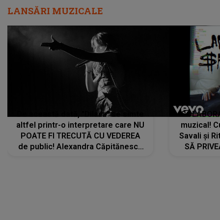
LANSĂRI MUZICALE
De această dată, "Dilaila" se simte
COLABORAR
altfel printr-o interpretare care NU
muzical! C
POATE FI TRECUTĂ CU VEDEREA
Savali și Ri
de public! Alexandra Căpitănescu
SĂ PRIV
a lansat VERSIUNEA LIVE a piesei