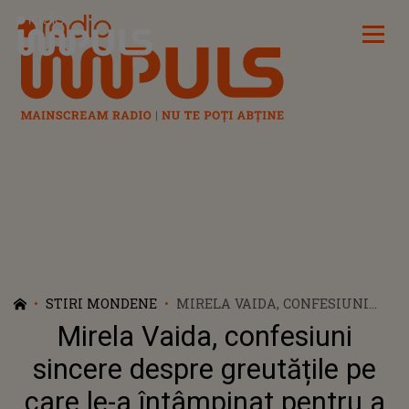
Radio Impuls
STIRI MONDENE
MIRELA VAIDA, CONFESIUNI
SINCERE DESPRE GREUTĂȚILE
Mirela Vaida, confesiuni
PE CARE LE-A ÎNTÂMPINAT
PENTRU A DEVENI MAMĂ: „O
sincere despre greutățile pe
IEI RAZNA, PLÂNGI, NU TE MAI
care le-a întâmpinat pentru a
RIDICI DIN PAT”