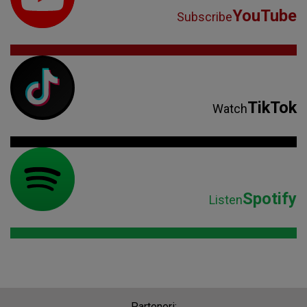
YouTube
Subscribe
TikTok
Watch
Spotify
Listen
Parteneri: