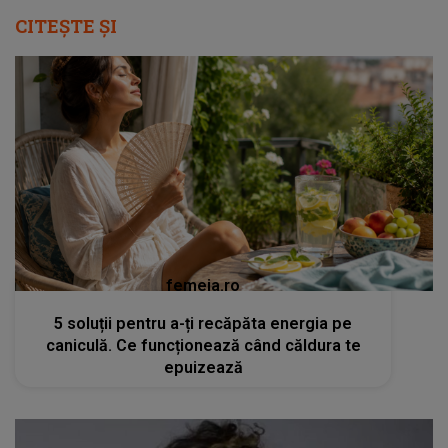
CITEȘTE ȘI
femeia.ro
5 soluții pentru a-ți recăpăta energia pe
caniculă. Ce funcționează când căldura te
epuizează