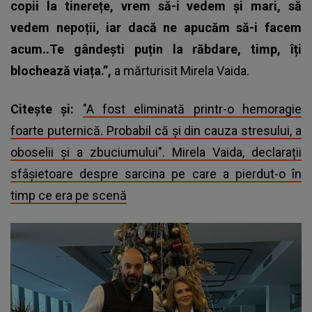
copii la tinerețe, vrem să-i vedem și mari, să
vedem nepoții, iar dacă ne apucăm să-i facem
acum..Te gândești puțin la răbdare, timp, îți
blochează viața.”,
a mărturisit
Mirela Vaida.
Citește și:
"A fost eliminată printr-o hemoragie
foarte puternică. Probabil că și din cauza stresului, a
oboselii și a zbuciumului". Mirela Vaida, declarații
sfâșietoare despre sarcina pe care a pierdut-o în
timp ce era pe scenă