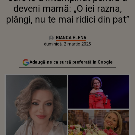
deveni mamă: „O iei razna,
plângi, nu te mai ridici din pat”
Autor:
BIANCA ELENA
Publicat:
sâmbătă, 2 martie 2024
Actualizat:
duminică, 2 martie 2025
Adaugă-ne ca sursă preferată în Google