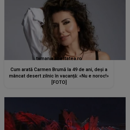
tvmania.libertatea.ro
Cum arată Carmen Brumă la 49 de ani, deși a
mâncat desert zilnic în vacanță: «Nu e noroc!»
[FOTO]