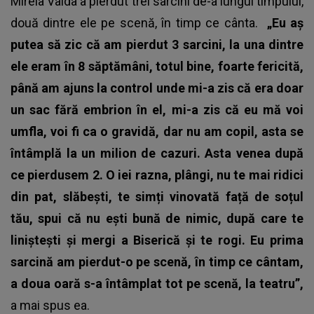
Mirela Vaida
a pierdut trei sarcini de-a lungul timpului,
două dintre ele pe scenă, în timp ce cânta.
„Eu aș
putea să zic că am pierdut 3 sarcini, la una dintre
ele eram în 8 săptămâni, totul bine, foarte fericită,
până am ajuns la control unde mi-a zis că era doar
un sac fără embrion în el, mi-a zis că eu mă voi
umfla, voi fi ca o gravidă, dar nu am copil, asta se
întâmplă la un milion de cazuri. Asta venea după
ce pierdusem 2. O iei razna, plângi, nu te mai ridici
din pat, slăbești, te simți vinovată față de soțul
tău, spui că nu ești bună de nimic, după care te
liniștești și mergi a Biserică și te rogi. Eu prima
sarcină am pierdut-o pe scenă, în timp ce cântam,
a doua oară s-a întâmplat tot pe scenă, la teatru”,
a mai spus ea.