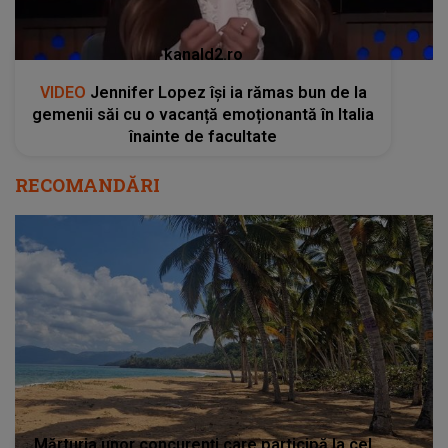
kanald2.ro
VIDEO
Jennifer Lopez își ia rămas bun de la
gemenii săi cu o vacanță emoționantă în Italia
înainte de facultate
RECOMANDĂRI
Mărturia unor concurenți care participă la cel