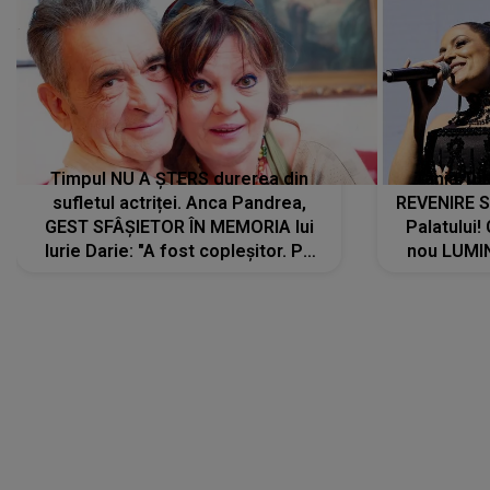
Timpul NU A ȘTERS durerea din
Tania Tu
sufletul actriței. Anca Pandrea,
REVENIRE 
GEST SFÂȘIETOR ÎN MEMORIA lui
Palatului!
Iurie Darie: "A fost copleșitor. Pe
nou LUMI
măsură ce trece timpul parcă..."
pentru a
cântece no
care abia 