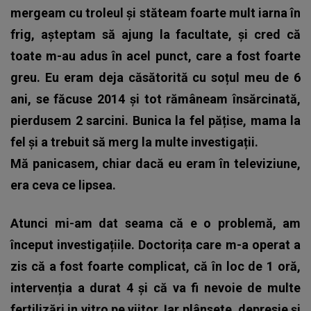
mergeam cu troleul și stăteam foarte mult iarna în
frig, așteptam să ajung la facultate, și cred că
toate m-au adus în acel punct, care a fost foarte
greu. Eu eram deja căsătorită cu soțul meu de 6
ani, se făcuse 2014 și tot rămâneam însărcinată,
pierdusem 2 sarcini. Bunica la fel pățise, mama la
fel și a trebuit să merg la multe investigații.
Mă panicasem, chiar dacă eu eram în televiziune,
era ceva ce lipsea.
Atunci mi-am dat seama că e o problemă, am
început investigațiile. Doctorița care m-a operat a
zis că a fost foarte complicat, că în loc de 1 oră,
intervenția a durat 4 și că va fi nevoie de multe
fertilizări in vitro pe viitor. Iar plânsete, depresie și