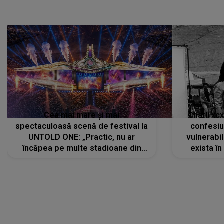
Cea mai mare și mai
Charli xc
spectaculoasă scenă de festival la
confesiu
UNTOLD ONE: „Practic, nu ar
vulnerabil
încăpea pe multe stadioane din
exista în
lume”. Evenimentul începe joi, 6
august 2026