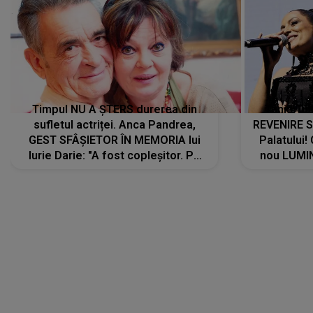
Timpul NU A ȘTERS durerea din
Tania Tu
sufletul actriței. Anca Pandrea,
REVENIRE 
GEST SFÂȘIETOR ÎN MEMORIA lui
Palatului!
Iurie Darie: "A fost copleșitor. Pe
nou LUMI
măsură ce trece timpul parcă..."
pentru a
cântece no
care abia 