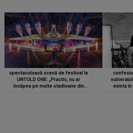
Cea mai mare și mai
Charli xc
spectaculoasă scenă de festival la
confesiu
UNTOLD ONE: „Practic, nu ar
vulnerabil
încăpea pe multe stadioane din
exista în
lume”. Evenimentul începe joi, 6
august 2026