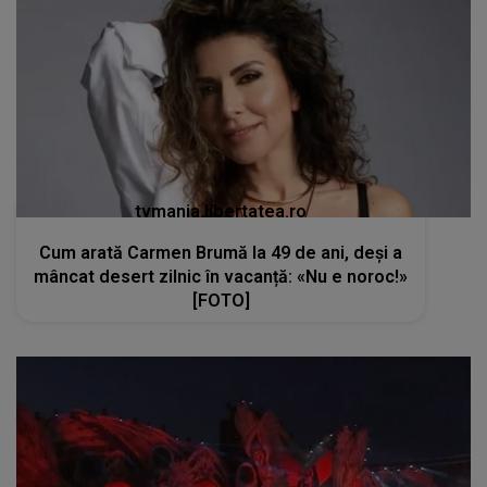
tvmania.libertatea.ro
Cum arată Carmen Brumă la 49 de ani, deși a
mâncat desert zilnic în vacanță: «Nu e noroc!»
[FOTO]