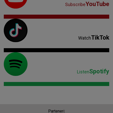
YouTube
Subscribe
TikTok
Watch
Spotify
Listen
Parteneri: