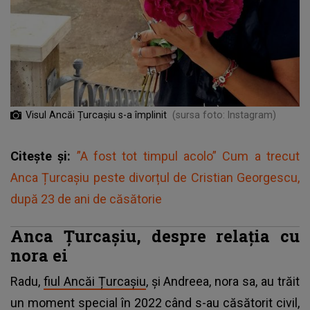
Visul Ancăi Țurcașiu s-a împlinit
(sursa foto: Instagram)
Citește și:
”A fost tot timpul acolo” Cum a trecut
Anca Țurcașiu peste divorțul de Cristian Georgescu,
după 23 de ani de căsătorie
Anca Țurcașiu, despre relația cu
nora ei
Radu,
fiul Ancăi Țurcașiu
, și Andreea, nora sa, au trăit
un moment special în 2022 când s-au căsătorit civil,