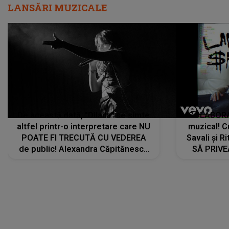
LANSĂRI MUZICALE
De această dată, "Dilaila" se simte
COLABORAR
altfel printr-o interpretare care NU
muzical! C
POATE FI TRECUTĂ CU VEDEREA
Savali și Ri
de public! Alexandra Căpitănescu
SĂ PRIV
a lansat VERSIUNEA LIVE a piesei