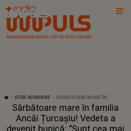
Radio Impuls
STIRI MONDENE
SĂRBĂTOARE MARE ÎN
FAMILIA ANCĂI ȚURCAȘIU!
Sărbătoare mare în familia
VEDETA A DEVENIT BUNICĂ:
”SUNT CEA MAI FERICITĂ DE PE
Ancăi Țurcașiu! Vedeta a
PĂMÂNT”
devenit bunică: ”Sunt cea mai