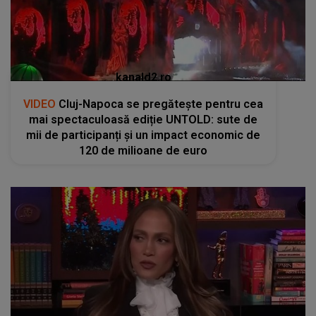
kanald2.ro
VIDEO
Cluj-Napoca se pregătește pentru cea
mai spectaculoasă ediție UNTOLD: sute de
mii de participanți și un impact economic de
120 de milioane de euro