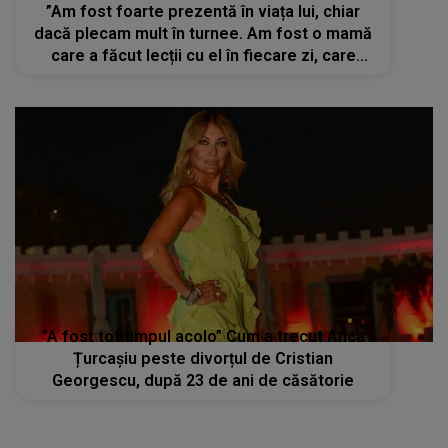
”Am fost foarte prezentă în viața lui, chiar
dacă plecam mult în turnee. Am fost o mamă
care a făcut lecții cu el în fiecare zi, care
petrecea mult timp cu el”
”A fost tot timpul acolo” Cum a trecut Anca
Țurcașiu peste divorțul de Cristian
Georgescu, după 23 de ani de căsătorie