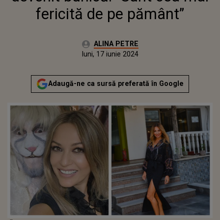
fericită de pe pământ”
Autor:
ALINA PETRE
Publicat:
luni, 17 iunie 2024
Actualizat:
luni, 17 iunie 2024
Adaugă-ne ca sursă preferată în Google