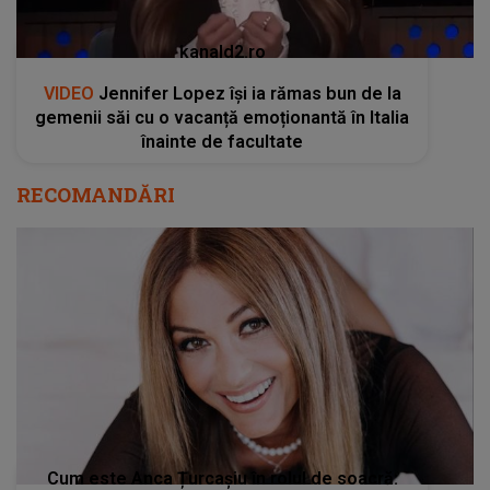
kanald2.ro
VIDEO
Jennifer Lopez își ia rămas bun de la
gemenii săi cu o vacanță emoționantă în Italia
înainte de facultate
RECOMANDĂRI
Cum este Anca Țurcașiu în rolul de soacră: