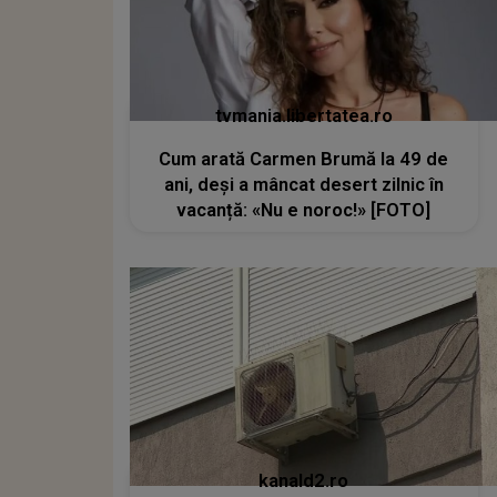
tvmania.libertatea.ro
Cum arată Carmen Brumă la 49 de
ani, deși a mâncat desert zilnic în
vacanță: «Nu e noroc!» [FOTO]
kanald2.ro