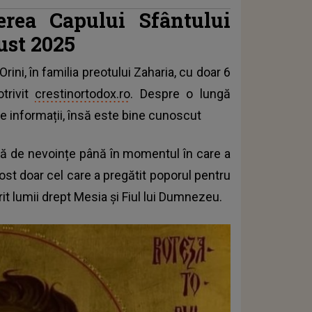
ierea Capului Sfântului
ust 2025
ini, în familia preotului Zaharia, cu doar 6
otrivit
crestinortodox.ro
. Despre o lungă
te informații, însă este bine cunoscut
iață de nevoințe până în momentul în care a
ost doar cel care a pregătit poporul pentru
rit lumii drept Mesia și Fiul lui Dumnezeu.