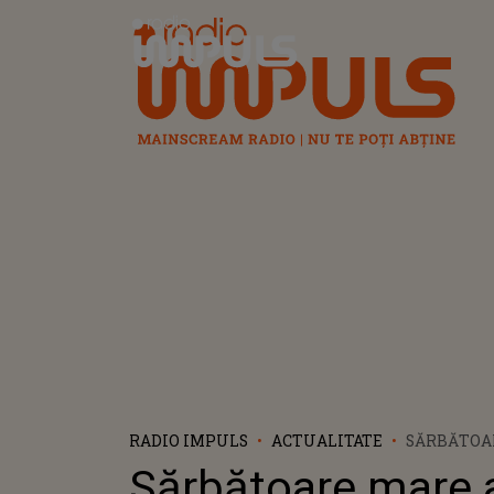
Radio Impuls
RADIO IMPULS
ACTUALITATE
SĂRBĂTOA
ASTĂZI, 29
Sărbătoare mare a
CREȘTINII