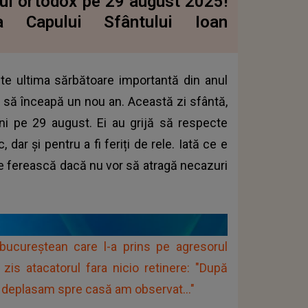
ul ortodox pe 29 august 2025!
ea Capului Sfântului Ioan
ste ultima sărbătoare importantă din anul
 să înceapă un nou an. Această zi sfântă,
ini pe 29 august. Ei au grijă să respecte
 dar și pentru a fi feriți de rele. Iată ce e
 se ferească dacă nu vor să atragă necazuri
ui bucureştean care l-a prins pe agresorul
fi zis atacatorul fara nicio retinere: "După
ă deplasam spre casă am observat..."