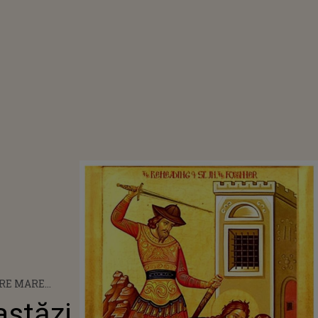
RE MARE
 AUGUST 2025.
stăzi,
 PRĂZNUIESC