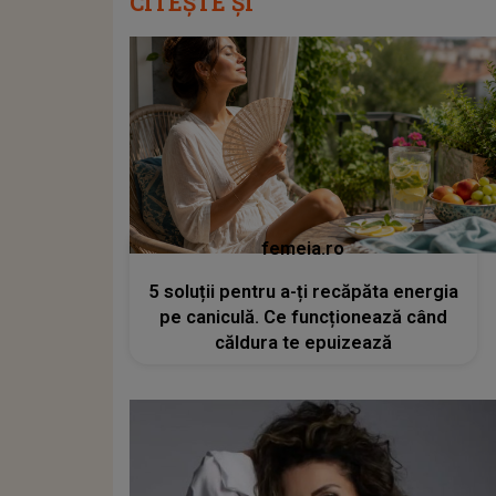
CITEȘTE ȘI
femeia.ro
5 soluții pentru a-ți recăpăta energia
pe caniculă. Ce funcționează când
căldura te epuizează