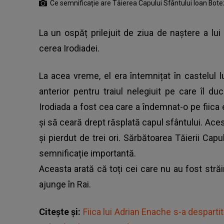
Ce semnificație are Tăierea Capului Sfântului Ioan Bote
La un ospăț prilejuit de ziua de naștere a lui I
cerea Irodiadei.
La acea vreme, el era întemnițat în castelul 
anterior pentru traiul nelegiuit pe care îl duc
Irodiada a fost cea care a îndemnat-o pe fiica e
și să ceară drept răsplată capul sfântului. Acesta
și pierdut de trei ori. Sărbătoarea Tăierii Ca
semnificație importantă.
Aceasta arată că toți cei care nu au fost stră
ajunge în Rai.
Citește și:
Fiica lui Adrian Enache s-a despartit 