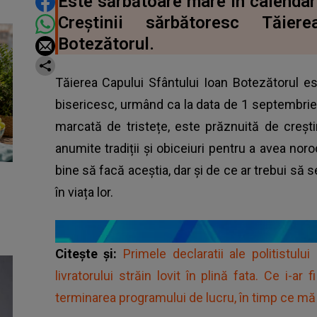
DISTRIBUIE ARTICOLUL
Este sărbătoare mare în calendar
Creștinii sărbătoresc Tăier
Botezătorul.
Tăierea Capului Sfântului Ioan Botezătorul e
bisericesc, urmând ca la data de 1 septembrie
marcată de tristețe, este prăznuită de creșt
anumite tradiții și obiceiuri pentru a avea noroc,
bine să facă aceștia, dar și de ce ar trebui să
în viața lor.
Citește și:
Primele declaratii ale politistul
livratorului străin lovit în plină fata. Ce i-ar 
terminarea programului de lucru, în timp ce m