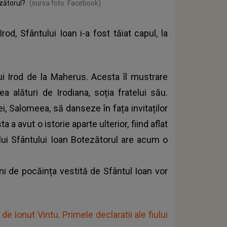
zătorul?
(sursa foto: Facebook)
rod, Sfântului Ioan i-a fost tăiat capul, la
lui Irod de la Maherus. Acesta îl mustrare
ea alături de Irodiana, soția fratelui său.
i, Salomeea, să danseze în fața invitaților
 a avut o istorie aparte ulterior, fiind aflat
pului Sfântului Ioan Botezătorul are acum o
ini de pocăința vestită de Sfântul Ioan vor
de Ionut Vintu. Primele declaratii ale fiului