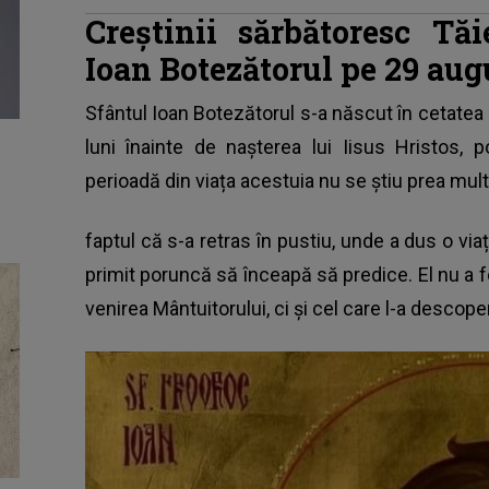
Creștinii sărbătoresc Tă
Ioan Botezătorul pe 29 aug
Sfântul Ioan Botezătorul s-a născut în cetatea Or
luni înainte de nașterea lui Iisus Hristos, p
perioadă din viața acestuia nu se știu prea mul
faptul că s-a retras în pustiu, unde a dus o v
primit poruncă să înceapă să predice. El nu a f
venirea Mântuitorului, ci și cel care l-a descope