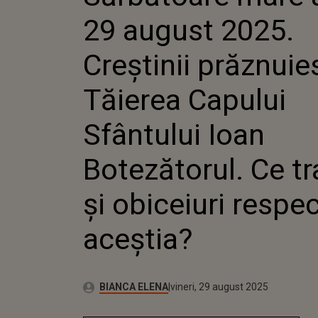
TĂIEREA 
29 august 2025.
SFÂNTULU
BOTEZĂTOR
TRADIȚII Ș
Creștinii prăznuie
RESPECTĂ 
Tăierea Capului
Sfântului Ioan
Botezătorul. Ce tra
și obiceiuri respe
aceștia?
Publicat:
Autor:
vineri, 29 august 2025
Actualizat:
BIANCA ELENA
vineri, 29 august 2025