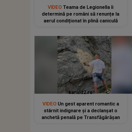
VIDEO
Teama de Legionella îi
determină pe români să renunțe la
aerul condiționat în plină caniculă
kanald2.ro
VIDEO
Un gest aparent romantic a
stârnit indignare și a declanșat o
anchetă penală pe Transfăgărășan