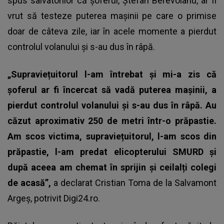
spus salvatorilor că șoferul, Ștefan Berevoianu, ar fi
vrut să testeze puterea mașinii pe care o primise
doar de câteva zile, iar în acele momente a pierdut
controlul volanului și s-au dus în râpă.
„Supraviețuitorul l-am întrebat și mi-a zis că
șoferul ar fi încercat să vadă puterea mașinii, a
pierdut controlul volanului și s-au dus în râpă. Au
căzut aproximativ 250 de metri într-o prăpastie.
Am scos victima, supraviețuitorul, l-am scos din
prăpastie, l-am predat elicopterului SMURD și
după aceea am chemat în sprijin și ceilalți colegi
de acasă”,
a declarat Cristian Toma de la Salvamont
Argeș, potrivit Digi24.ro.