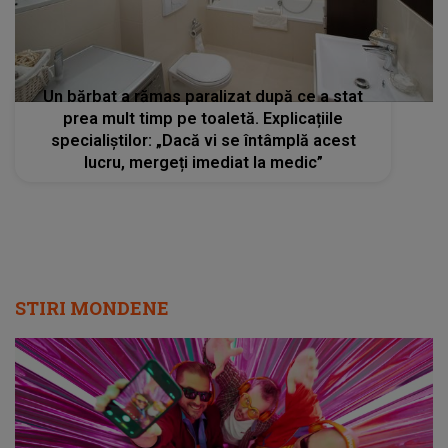
STIRI MONDENE
Radio Impuls cucerește tot mai mulți
ascultători: creșteri semnificative în audiență