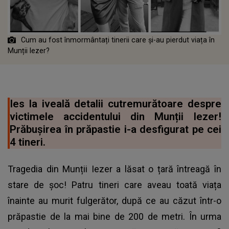
Cum au fost înmormântați tinerii care și-au pierdut viața în
Munții Iezer?
Ies la iveală detalii cutremurătoare despre
victimele accidentului din Munții Iezer!
Prăbușirea în prăpastie i-a desfigurat pe cei
4 tineri.
Tragedia din Munții Iezer a lăsat o țară întreagă în
stare de șoc! Patru tineri care aveau toată viața
înainte au murit fulgerător, după ce au căzut într-o
prăpastie de la mai bine de 200 de metri. În urma