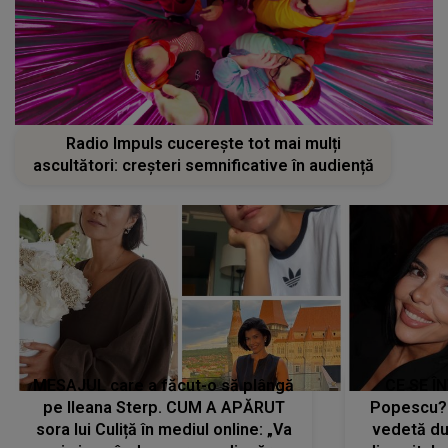
MESAJUL care a făcut-o să plângă
CE SE Î
pe Ileana Sterp. CUM A APĂRUT
Popescu?
sora lui Culiță în mediul online: „Va
vedetă du
veni ziua când povara va dispărea,
din spital:
iar lacrimile...”