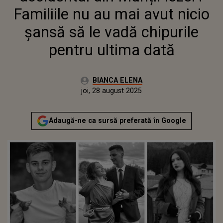
DATĂ
Familiile nu au mai avut nicio
șansă să le vadă chipurile
pentru ultima dată
Autor:
BIANCA ELENA
Publicat:
joi, 28 august 2025
Adaugă-ne ca sursă preferată în Google