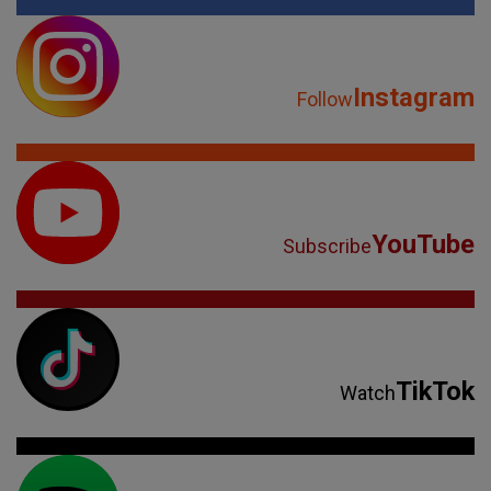
YouTube
Subscribe
TikTok
Watch
Spotify
Listen