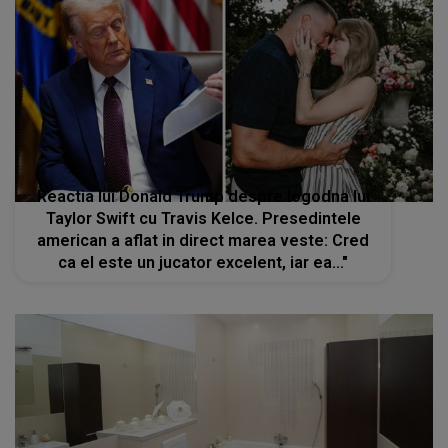
Reactia lui Donald Trump despre logodna lui
Taylor Swift cu Travis Kelce. Presedintele
american a aflat in direct marea veste: Cred
ca el este un jucator excelent, iar ea..."
Un bărbat a rămas paralizat după ce a stat
prea mult timp pe toaletă. Explicațiile
specialiștilor: „Dacă vi se întâmplă acest
lucru, mergeți imediat la medic”