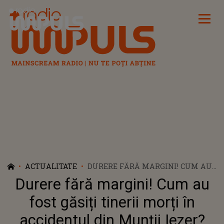
Radio Impuls
ACTUALITATE
DURERE FĂRĂ MARGINI! CUM AU
FOST GĂSIȚI TINERII MORȚI ÎN
Durere fără margini! Cum au
ACCIDENTUL DIN MUNȚII IEZER?
FAMILIILE NU AU MAI AVUT
fost găsiți tinerii morți în
NICIO ȘANSĂ SĂ LE VADĂ
accidentul din Munții Iezer?
CHIPURILE PENTRU ULTIMA