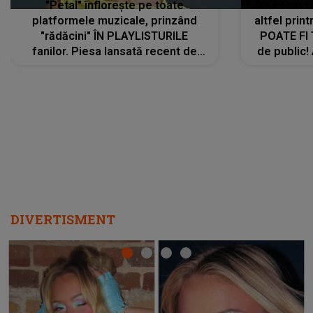
DIVERTISMENT
Ce a dezvăluit noua concurentă din "Casa Iubirii" l-a
luat prin surprindere pe Emanuel. CINE ESTE