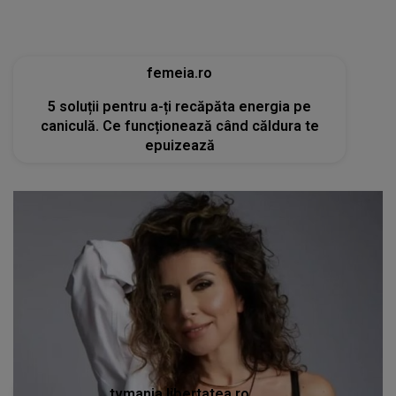
tvmania.libertatea.ro
Cum arată Carmen Brumă la 49 de ani, deși a
mâncat desert zilnic în vacanță: «Nu e noroc!»
[FOTO]