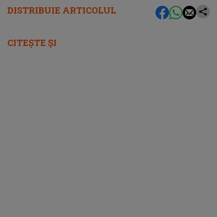
DISTRIBUIE ARTICOLUL
CITEȘTE ȘI
femeia.ro
5 soluții pentru a-ți recăpăta energia pe
caniculă. Ce funcționează când căldura te
epuizează