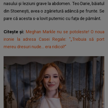
nasului și leziuni grave la abdomen. Teo Darie, băiatul
din Stoenești, avea o zgârietură adâncă pe frunte. Se
pare că acesta s-a lovit puternic cu fața de pământ.
Citește și:
Meghan Markle nu se potoleste! O noua
ironie la adresa Casei Regale: "„Trebuia să port
mereu dresuri nude… era ridicol!”