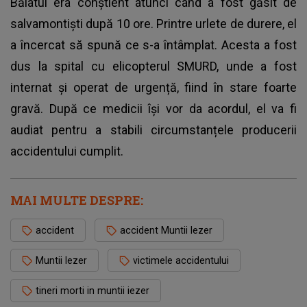
Băiatul era conștient atunci când a fost găsit de
salvamontiști după 10 ore. Printre urlete de durere, el
a încercat să spună ce s-a întâmplat. Acesta a fost
dus la spital cu elicopterul SMURD, unde a fost
internat și operat de urgență, fiind în stare foarte
gravă. După ce medicii își vor da acordul, el va fi
audiat pentru a stabili circumstanțele producerii
accidentului
cumplit.
MAI MULTE DESPRE:
accident
accident Muntii Iezer
Muntii Iezer
victimele accidentului
tineri morti in muntii iezer