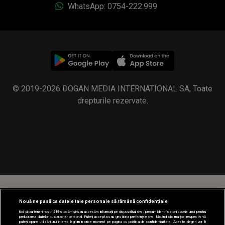
drepturile rezervate.
Nouă ne pasă ca datele tale personale să rămână confidențiale
Noi și partenerii noștri
589
stocăm și/sau accesăm informații pe dispozitivul dvs., precum identificatorii cookie unici pentru
prelucrarea datelor cu caracter personal. Puteți accepta sau gestiona preferințele dvs. făcând clic mai jos, respectiv vă
puteți opune utilizării unui interes legitim în orice moment pe pagina cu politica de confidențialitate. Aceste alegeri vor fi