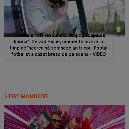
“Shakira a fost răzbunată. Nu poți scăpa de
karmă”. Gerard Pique, momente bizare în
timp ce încerca să semneze un tricou. Fostul
fotbalist a căzut brusc de pe scenă - VIDEO
STIRI MONDENE