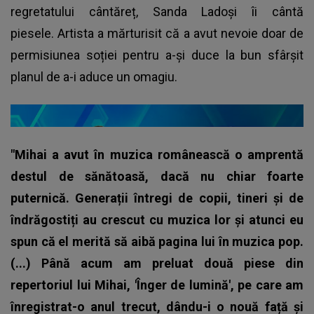
regretatului cântăreț, Sanda Ladoși îi cântă
piesele. Artista a mărturisit că a avut nevoie doar de
permisiunea soției pentru a-și duce la bun sfârșit
planul de a-i aduce un omagiu.
"Mihai a avut în muzica românească o amprentă
destul de sănătoasă, dacă nu chiar foarte
puternică. Generații întregi de copii, tineri și de
îndrăgostiți au crescut cu muzica lor și atunci eu
spun că el merită să aibă pagina lui în muzica pop.
(...) Până acum am preluat două piese din
repertoriul lui Mihai, 'Înger de lumină', pe care am
înregistrat-o anul trecut, dându-i o nouă față și