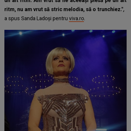
un alt ritm. Am vrut să fie aceeași piesă pe un alt
ritm, nu am vrut să stric melodia, să o trunchiez."
,
a spus Sanda Ladoși pentru
viva.ro
.