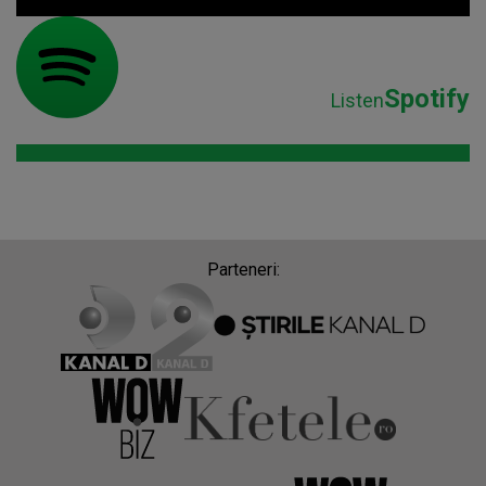
Spotify
Listen
Parteneri: