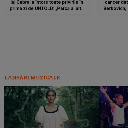
lui Cabral a întors toate privirile în
cancer dato
prima zi de UNTOLD: „Parcă ai altă
Berkovich, 
strălucire, emani putere,
accident ru
încredere, siguranță...”
Dacă nu 
LANSĂRI MUZICALE