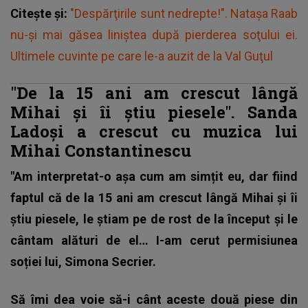
Citește și:
"Despărţirile sunt nedrepte!". Nataşa Raab
nu-şi mai găsea liniştea după pierderea soţului ei.
Ultimele cuvinte pe care le-a auzit de la Val Guţul
"De la 15 ani am crescut lângă
Mihai și îi știu piesele". Sanda
Ladoși a crescut cu muzica lui
Mihai Constantinescu
"Am interpretat-o așa cum am simțit eu, dar fiind
faptul că de la 15 ani am crescut lângă Mihai și îi
știu piesele, le știam pe de rost de la început și le
cântam alături de el… I-am cerut permisiunea
soției lui, Simona Secrier.
Să îmi dea voie să-i cânt aceste două piese din