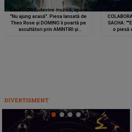
Când DORUL devine muzică, apare
Armin 
"Nu ajung acasă". Piesa lansată de
COLABORAR
Theo Rose și DOMINO îi poartă pe
SACHA: ""E
ascultători prin AMINTIRI și
o piesă 
REGĂSIRI, iar drumul emoțiilor
imediat pre
trece prin sufletul publicului:
cu mine șt
"Pentru toți cei care au plecat
păstrăm do
departe ca să le fie mai bine"
DIVERTISMENT