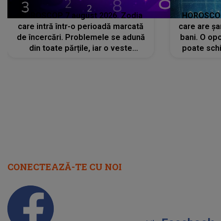
HOROSCOP 7 august 2026. Zodia
HOROSCOP 
care intră într-o perioadă marcată
care are șa
de încercări. Problemele se adună
bani. O opo
din toate părțile, iar o veste
poate schi
neașteptată îi dă planurile peste
la
cap
CONECTEAZĂ-TE CU NOI