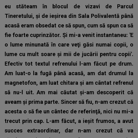
eu stăteam în blocul de vizavi de Parcul
Tineretului, şi de ieşirea din Sala Polivalentă până
acasă eram obsedat ce să spun, cum să spun ca să
fie foarte cuprinzător. Şi mi-a venit instantaneu: 'E
o lume minunată în care veţi găsi numai copii, o
lume cu mult soare şi mii de jucării pentru copii'.
Efectiv tot textul refrenului l-am făcut pe drum.
Am luat-o la fugă până acasă, am dat drumul la
magnetofon, am luat chitara şi am cântat refrenul
să nu-l uit. Am mai căutat şi-am descoperit că
aveam şi prima parte. Sincer să fiu, n-am crezut că
acesta o să fie un cântec de referinţă, nici nu mi-a
trecut prin cap. L-am făcut, a ieşit frumos, a avut
succes extraordinar, dar n-am crezut că va