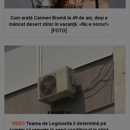
tvmania.libertatea.ro
Cum arată Carmen Brumă la 49 de ani, deși a
mâncat desert zilnic în vacanță: «Nu e noroc!»
[FOTO]
kanald2.ro
VIDEO
Teama de Legionella îi determină pe
români să renunțe la aerul condiționat în plină