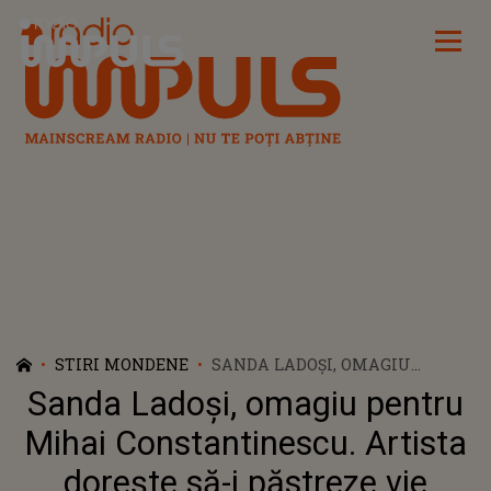
Radio Impuls
STIRI MONDENE
SANDA LADOȘI, OMAGIU
PENTRU MIHAI
Sanda Ladoși, omagiu pentru
CONSTANTINESCU. ARTISTA
DOREȘTE SĂ-I PĂSTREZE VIE
Mihai Constantinescu. Artista
MEMORIA REGRETATULUI
dorește să-i păstreze vie
CÂNTĂREȚ: "PÂNĂ ACUM AM