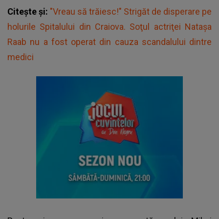
Citește și:
"Vreau să trăiesc!" Strigăt de disperare pe
holurile Spitalului din Craiova. Soţul actriţei Nataşa
Raab nu a fost operat din cauza scandalului dintre
medici