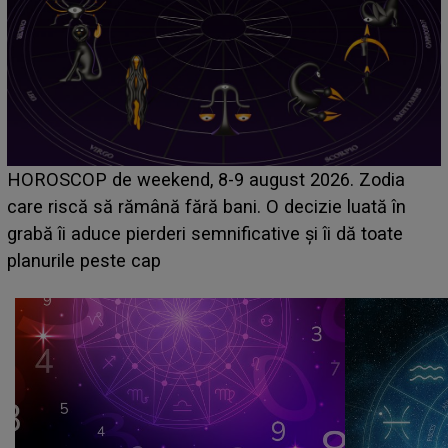
Emanuel a ținut ACEST DETALIU ASCUNS până
acum! În fața Alexandrei, concurentul din Casa Iubirii
face o MĂRTURISIRE NEAȘTEPTATĂ despre mama
sa: "I-am spus și ei în față, eu nu te iubesc pentru
că..."