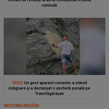
caniculă
kanald2.ro
VIDEO
Un gest aparent romantic a stârnit
indignare și a declanșat o anchetă penală pe
Transfăgărășan
RECOMANDĂRI