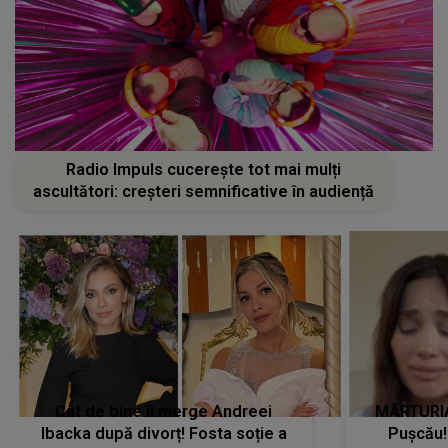
Radio Impuls cucerește tot mai mulți
ascultători: creșteri semnificative în audiență
Cât de bine îi merge Andreei
MĂRTURIA
Ibacka după divorț! Fosta soție a
Pușcău!