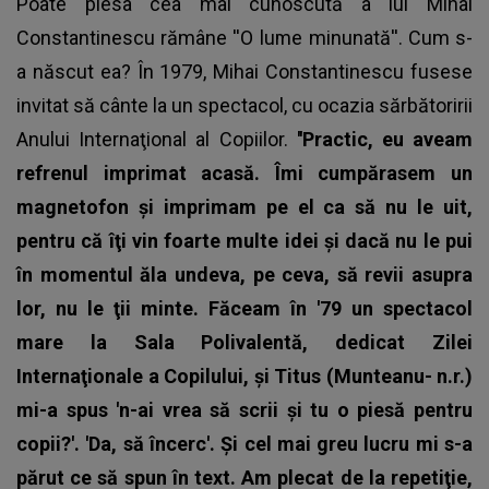
Poate piesa cea mai cunoscută a lui
Mihai
Constantinescu
rămâne ''O lume minunată''. Cum s-
a născut ea? În 1979, Mihai Constantinescu fusese
invitat să cânte la un spectacol, cu ocazia sărbătoririi
Anului Internaţional al Copiilor.
''Practic, eu aveam
refrenul imprimat acasă. Îmi cumpărasem un
magnetofon şi imprimam pe el ca să nu le uit,
pentru că îţi vin foarte multe idei şi dacă nu le pui
în momentul ăla undeva, pe ceva, să revii asupra
lor, nu le ţii minte. Făceam în '79 un spectacol
mare la Sala Polivalentă, dedicat Zilei
Internaţionale a Copilului, şi Titus (Munteanu- n.r.)
mi-a spus 'n-ai vrea să scrii şi tu o piesă pentru
copii?'. 'Da, să încerc'. Şi cel mai greu lucru mi s-a
părut ce să spun în text. Am plecat de la repetiţie,