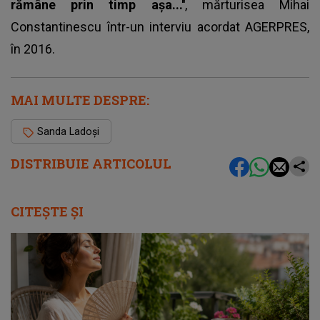
rămâne prin timp aşa...''
, mărturisea Mihai
Constantinescu într-un interviu acordat AGERPRES,
în 2016.
MAI MULTE DESPRE:
Sanda Ladoși
DISTRIBUIE ARTICOLUL
CITEȘTE ȘI