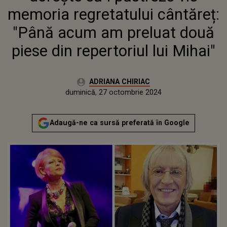
PRELUAT DOUĂ PIESE DIN
memoria regretatului cântăreț:
REPERTORIUL LUI MIHAI"
"Până acum am preluat două
piese din repertoriul lui Mihai"
Autor:
ADRIANA CHIRIAC
Publicat:
vineri, 27 octombrie 2023
Actualizat:
duminică, 27 octombrie 2024
Adaugă-ne ca sursă preferată în Google